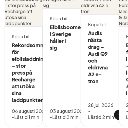
Köpa bil
Köpa bil
Elbilsboomen
Audis
i Sverige
Köpa bil
nästa
håller i
Rekordsommar
drag –
sig
för
Audi Q9
elbilsladdning
och
– stor
eldrivna
press på
A2 e-
Recharge
tron
att utöka
sina
laddpunkter
28 juli 2026
06 augusti 2026
03 augusti 2026
•
•
Lästid 1 min
•
Lästid 2 min
Lästid 2 min