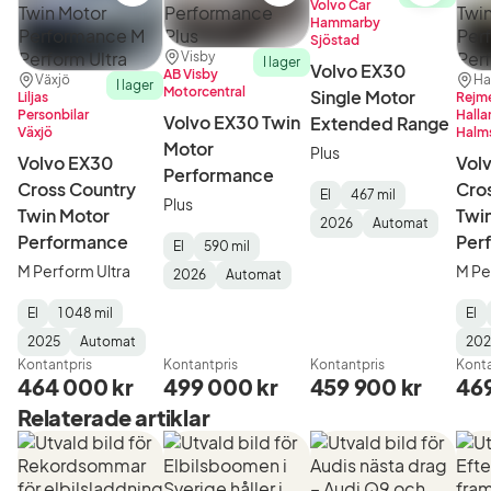
Volvo Car
Hammarby
Sjöstad
Plats:
Återförsäljare:
Visby
I lager
Volvo EX30
AB Visby
Plats:
Återförsäljare:
Plat
Åter
Växjö
Ha
I lager
Motorcentral
Single Motor
Liljas
Rejm
Personbilar
Halla
Volvo EX30 Twin
Extended Range
Växjö
Halm
Motor
Plus
Volvo EX30
Vol
Performance
Cross Country
Cro
El
467 mil
Plus
Twin Motor
Twi
Fuel
Mätarställning
Model
Gearbox
:
2026
Automat
Performance
Per
Type
Year
Type
:
:
:
El
590 mil
Fuel
Mätarställning
Model
Gearbox
:
M Perform Ultra
M Pe
2026
Automat
Type
Year
Type
:
:
:
El
1 048 mil
El
Fuel
Mätarställning
Model
Gearbox
:
Fuel
Mäta
Mod
Gea
2025
Automat
202
Type
Year
Type
:
:
:
Typ
Year
Typ
Kontantpris
Kontantpris
Kontantpris
Konta
464 000 kr
499 000 kr
459 900 kr
469
Relaterade artiklar