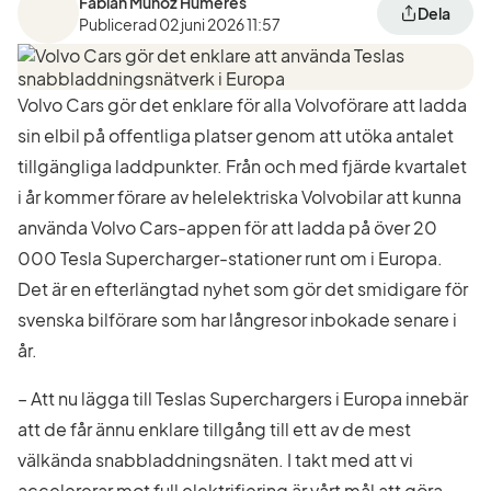
Fabian Muñoz Humeres
Dela
Publicerad
02 juni 2026 11:57
Volvo Cars gör det enklare för alla Volvoförare att ladda
sin elbil på offentliga platser genom att utöka antalet
tillgängliga laddpunkter. Från och med fjärde kvartalet
i år kommer förare av helelektriska Volvobilar att kunna
använda Volvo Cars-appen för att ladda på över 20
000 Tesla Supercharger-stationer runt om i Europa.
Det är en efterlängtad nyhet som gör det smidigare för
svenska bilförare som har långresor inbokade senare i
år.
– Att nu lägga till Teslas Superchargers i Europa innebär
att de får ännu enklare tillgång till ett av de mest
välkända snabbladdningsnäten. I takt med att vi
accelererar mot full elektrifiering är vårt mål att göra