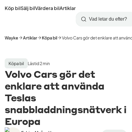
Hoppa
Köp bil
Sälj bil
Värdera bil
Artiklar
till
Skapa
Logga
huvudinnehåll
Startsida
Sök
konto
in
Wayke
Artiklar
Köpa bil
Volvo Cars gör det enklare att anvä
Köpa bil
Lästid 2 min
Volvo Cars gör det
enklare att använda
Teslas
snabbladdningsnätverk i
Europa