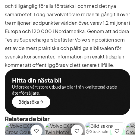
och tillgänglig för alla förstärks i och med det nya
samarbetet. I dag har Volvoförare redan tillgång till över
tre miljoner laddpunkter världen över, varav 1,2 miljoner i
Europa och 120 000 i Nordamerika. Genom att addera
Teslas Superchargers befäster Volvo sin position som
ett av de mest praktiska och pålitliga elbilsvalen för
svenska konsumenter. Information om exakt tidsplan
kommer att offentliggöras vid ett senare tillfälle.
Hitta din nästa bil
Utforska vårt stora utbud av bilar från kvalitetssäkrade
återförsäljare.
Börja söka
Relaterade bilar
Plats:
Återförsäljare:
Stockholm
Spara
Spara
Spara
I lager