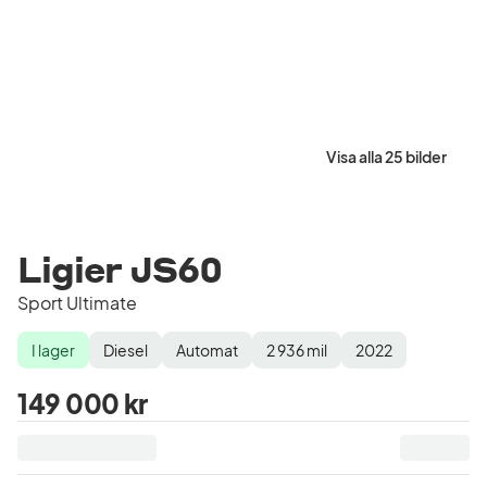
Visa alla 25 bilder
Ligier JS60
Sport Ultimate
I lager
Diesel
Automat
2 936
mil
2022
Lagerstatus
Drivmedel
Växellåda
Mätarställning
Modellår
149 000 kr