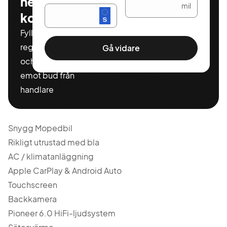
helt
mil
kostnadsfritt
Fyll i ditt
registeringnummer
Gå vidare
och miltal för att ta
emot bud från
handlare
Snygg Mopedbil
Rikligt utrustad med bla
AC / klimatanläggning
Apple CarPlay & Android Auto
Touchscreen
Backkamera
Pioneer 6.0 HiFi-ljudsystem