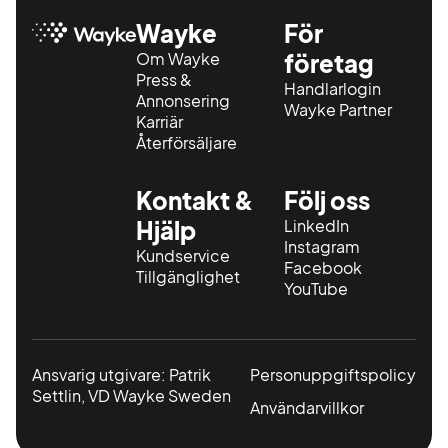
Wayke
För
Om Wayke
företag
Press &
Handlarlogin
Annonsering
Wayke Partner
Karriär
Återförsäljare
Kontakt &
Följ oss
Hjälp
LinkedIn
Instagram
Kundservice
Facebook
Tillgänglighet
YouTube
Ansvarig utgivare: Patrik
Personuppgiftspolicy
Settlin, VD Wayke Sweden
Användarvillkor