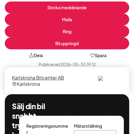
Skicka meddelande
Maila
Ring
Bli uppringd
Dela
Spara
Publicerad
2026-05-30 19:12
Säljare
Säljarens
Karlskrona Bilcenter AB
plats
Karlskrona
Sälj din bil
snabbt,
tryggt och
Registreringsnumme
Mätarställning
r