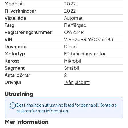
Modellår
2022
Tillverkningsår
2022
Växellåda
Automat
Färg
Flerfärgad
Registreringsnummer
OWZ24P
VIN
VJRB2URR260036683
Drivmedel
Diesel
Motortyp
Förbränningsmotor
Kaross
Mikrobil
Segment
Småbil
Antal dörrar
2
Drivhjul
Tvåhjulsdrift
Utrustning
Det finns ingen utrustning listad för denna bil. Kontakta
säljaren för mer information.
Mer information