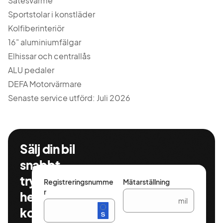
Sätesvärme
Sportstolar i konstläder
Kolfiberinteriör
16" aluminiumfälgar
Elhissar och centrallås
ALU pedaler
DEFA Motorvärmare
Senaste service utförd: Juli 2026
Sälj din bil
snabbt,
tryggt och
Registreringsnumme
Mätarställning
r
helt
mil
kostnadsfritt