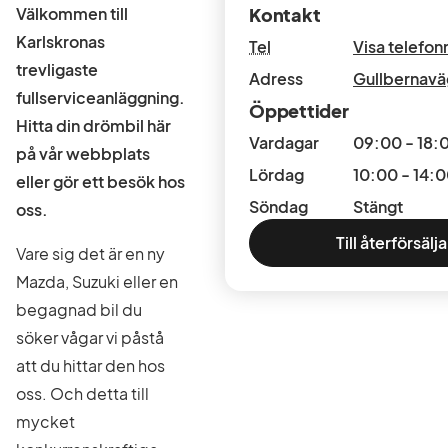
Välkommen till
Kontakt
Karlskronas
Tel
Visa telefo
trevligaste
Adress
Gullbernavä
fullserviceanläggning.
Öppettider
Hitta din drömbil här
Vardagar
09:00 - 18:
på vår webbplats
Lördag
10:00 - 14:
eller gör ett besök hos
Söndag
Stängt
oss.
Till återförsälj
Vare sig det är en ny
Mazda, Suzuki eller en
begagnad bil du
söker vågar vi påstå
att du hittar den hos
oss. Och detta till
mycket