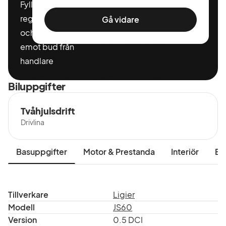
Fyll i ditt
registeringnummer
Gå vidare
och miltal för att ta
emot bud från
handlare
Biluppgifter
Tvåhjulsdrift
Drivlina
Basuppgifter
Motor & Prestanda
Interiör
Ex
Tillverkare
Ligier
Modell
JS60
Version
0.5 DCI