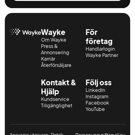
ett högre belopp. Vid
köp av bil hos oss
skall bilen vara betald
innan leverans dvs
Wayke
För
pengarna skall finnas
Om Wayke
företag
på företagetskonto.
Press &
Handlarlogin
Annonsering
Wayke Partner
Karriär
Återförsäljare
Kontakt &
Följ oss
Hjälp
LinkedIn
Instagram
Kundservice
Facebook
Tillgänglighet
YouTube
Ansvarig utgivare: Patrik
Personuppgiftspolicy