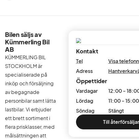
Bilen säljs av
Kümmerling Bil
AB
Kontakt
KÜMMERLING BIL
Tel
Visa telefo
STOCKHOLM är
Adress
Hantverkarv
specialiserade på
Öppettider
inköp och försäljning
Vardagar
12:00 - 18:0
av begagnade
personbilar samt lätta
Lördag
11:00 - 15:00
lastbilar. Vi erbjuder
Söndag
Stängt
ett brett sortiment i
Till återförsälj
flera prisklasser, med
målsättningen att