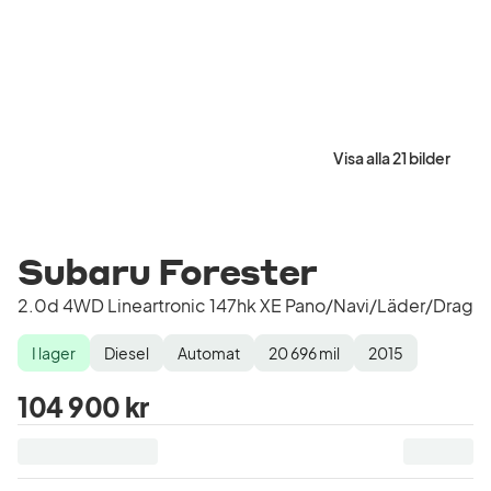
Visa alla 21 bilder
Subaru Forester
2.0d 4WD Lineartronic 147hk XE Pano/Navi/Läder/Drag
I lager
Diesel
Automat
20 696
mil
2015
Lagerstatus
Drivmedel
Växellåda
Mätarställning
Modellår
104 900 kr