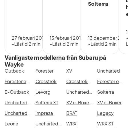
Solterra
Med vår långa
erfarenhet och
gedigna kompetens
inom bilbranschen
ser vi till att din
27 februari 2019
13 februari 2019
13 december 202
•
Lästid 2 min
•
Lästid 2 min
•
Lästid 2 min
bilaffär blir så trygg
och smidig som
Vanligaste modellerna från Subaru på
möjligt.
Wayke
Vår anläggning är
Outback
Forester
XV
Uncharted
belägen i Haninge,
Forester e-Boxer
Crosstrek
Crosstrek e-Boxer
Forester e-Boxer XFuel
söder om Stockholm
E-Outback
Levorg
Uncharted Standard Range
Solterra
– varmt välkommen
till oss på
Uncharted Long Range
Solterra XT
XV e-Boxer XFuel
XV e-Boxer
KÜMMERLING BIL
Uncharted Dual Motor
Impreza
BRAT
Legacy
AB.- För att
Leone
Uncharted Touring
WRX
WRX STi
säkerställa bästa