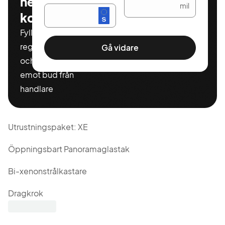
helt
mil
kostnadsfritt
Fyll i ditt
registeringnummer
Gå vidare
och miltal för att ta
emot bud från
handlare
Utrustningspaket: XE
Öppningsbart Panoramaglastak
Bi-xenonstrålkastare
Dragkrok
Kupévärmare