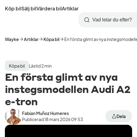
Hoppa
Köp bil
Sälj bil
Värdera bil
Artiklar
till
Skapa
Logga
huvudinnehåll
Startsida
Sök
konto
in
Wayke
Artiklar
Köpa bil
En första glimt av nya instegsmodell
Köpa bil
Lästid 2 min
En första glimt av nya
instegsmodellen Audi A2
e-tron
Fabian Muñoz Humeres
Dela
Publicerad
18 mars 2026 09:53