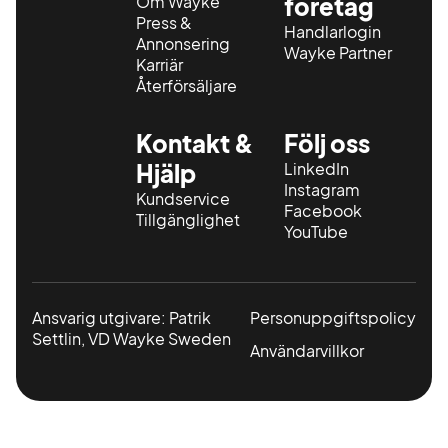
Om Wayke
företag
Press &
Handlarlogin
Annonsering
Wayke Partner
Karriär
Återförsäljare
Kontakt &
Följ oss
Hjälp
LinkedIn
Instagram
Kundservice
Facebook
Tillgänglighet
YouTube
Ansvarig utgivare: Patrik
Personuppgiftspolicy
Settlin, VD Wayke Sweden
Användarvillkor