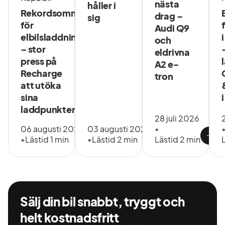
nästa
håller i
Rekordsommar
drag –
sig
för
Audi Q9
elbilsladdning
och
– stor
eldrivna
press på
A2 e-
Recharge
tron
att utöka
sina
laddpunkter
28 juli 2026
06 augusti 2026
03 augusti 2026
•
•
Lästid 1 min
•
Lästid 2 min
Lästid 2 min
Sälj din bil snabbt, tryggt och
helt kostnadsfritt