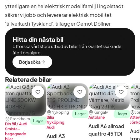
ytterligare en helelektrisk modellfamilj i Ingolstadt
säkrar vi jobb och levererar elektrisk mobilitet
'tillverkad i Tyskland', tillägger Gernot Döllner.
Hitta din nästa bil
Utforska vårt stora utbud av bilar från kvalitetssäkrade
återförsäljare.
Börja söka
Relaterade bilar
Spara
Spara
Spara
Plats:
Återförsäljare:
Plats:
Återförsäljare:
Plat
Åter
Nyköping
Kungälv
Jö
I lager
I lager
Bilia
Autolane
Attev
Plats:
Återförsäljare:
Stockholm
I lager
Nyköping
Jönk
Din Bil / Audi
Audi A6 allroad
Audi
Smista -
Aud
quattro 45 TDI
begagnade
Audi A3
tron
bilar