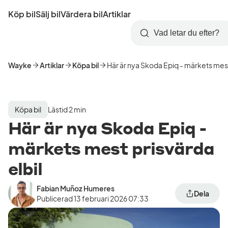
Hoppa
Köp bil
Sälj bil
Värdera bil
Artiklar
till
Skapa
Logga
huvudinnehåll
Startsida
Sök
konto
in
Wayke
Artiklar
Köpa bil
Här är nya Skoda Epiq - märkets mest
Köpa bil
Lästid 2 min
Här är nya Skoda Epiq -
märkets mest prisvärda
elbil
Fabian Muñoz Humeres
Dela
Publicerad
13 februari 2026 07:33