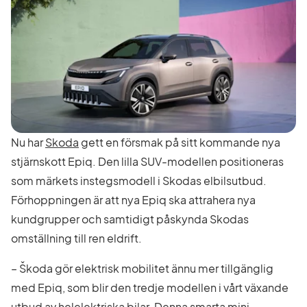
Nu har
Skoda
gett en försmak på sitt kommande nya
stjärnskott Epiq. Den lilla SUV-modellen positioneras
som märkets instegsmodell i Skodas elbilsutbud.
Förhoppningen är att nya Epiq ska attrahera nya
kundgrupper och samtidigt påskynda Skodas
omställning till ren eldrift.
– Škoda gör elektrisk mobilitet ännu mer tillgänglig
med Epiq, som blir den tredje modellen i vårt växande
utbud av helelektriska bilar. Denna smarta mini-