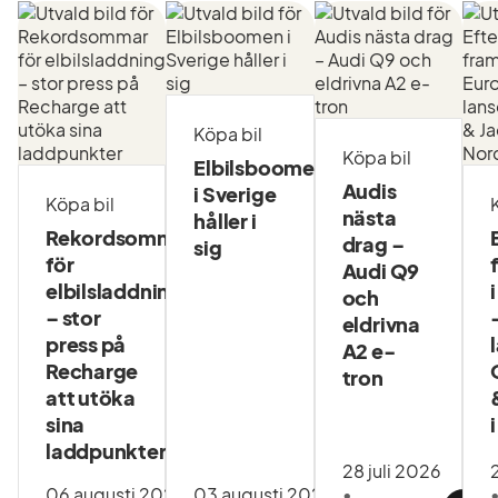
Köpa bil
Köpa bil
Elbilsboomen
Audis
i Sverige
Köpa bil
nästa
håller i
Rekordsommar
drag –
sig
för
Audi Q9
elbilsladdning
och
– stor
eldrivna
press på
A2 e-
Recharge
tron
att utöka
sina
laddpunkter
28 juli 2026
06 augusti 2026
03 augusti 2026
•