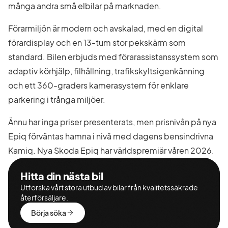
många andra små elbilar på marknaden.
Förarmiljön är modern och avskalad, med en digital
förardisplay och en 13-tum stor pekskärm som
standard. Bilen erbjuds med förarassistanssystem som
adaptiv körhjälp, filhållning, trafikskyltsigenkänning
och ett 360-graders kamerasystem för enklare
parkering i trånga miljöer.
Ännu har inga priser presenterats, men prisnivån på nya
Epiq förväntas hamna i nivå med dagens bensindrivna
Kamiq. Nya Skoda Epiq har världspremiär våren 2026.
Hitta din nästa bil
Utforska vårt stora utbud av bilar från kvalitetssäkrade
återförsäljare.
Börja söka