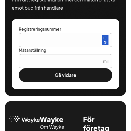
emot bud från handlare
Registreringsnummer
Mätarställning
mil
Gå vidare
Wayke
För
Om Wayke
företag