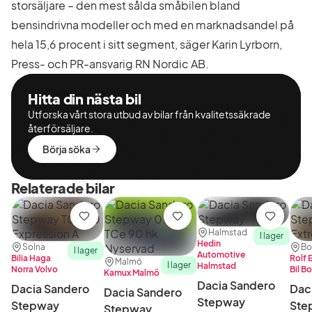
storsäljare – den mest sålda småbilen bland
bensindrivna modeller och med en marknadsandel på
hela 15,6 procent i sitt segment, säger Karin Lyrborn,
Press- och PR-ansvarig RN Nordic AB.
Hitta din nästa bil
Utforska vårt stora utbud av bilar från kvalitetssäkrade
återförsäljare.
Börja söka
Relaterade bilar
Spara
Spara
Spara
Plats:
Återförsäljare:
Halmstad
I lager
Hedin
Plats:
Återförsäljare:
Plat
Åter
Solna
Bo
I lager
Automotive
Bilia Haga
Rolf 
Plats:
Återförsäljare:
Malmö
I lager
Halmstad
Norra Volvo
Bil B
Kamux Malmö
Dacia Sandero
Dacia Sandero
Dac
Dacia Sandero
Stepway
Stepway
Ste
Stepway