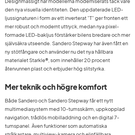
Designmässigt har modellerna moderniserats tack vare
den nya visuella identiteten. Den uppdaterade LED-
ljussignaturen i form av ett inverterat ”T” ger fronten ett
mer robust och modernt uttryck, medan nya pixel-
formade LED-bakljus förstärker bilens bredare och mer
självsäkra utseende. Sandero Stepway har även fått en
ny stötfångare och använder nu det nya hållbara
materialet Starkle®, som innehåller 20 procent
återvunnen plast och erbjuder hög slitstyrka.
Mer teknik och högre komfort
Både Sandero och Sandero Stepway får ett nytt
multimediasystem med 10-tumsskärm, uppkopplad
navigation, trådlös mobilladdning och en digital 7-
tumspanel. Även funktioner som automatiska
strålkastare, multiview-kamera och elinfällbara