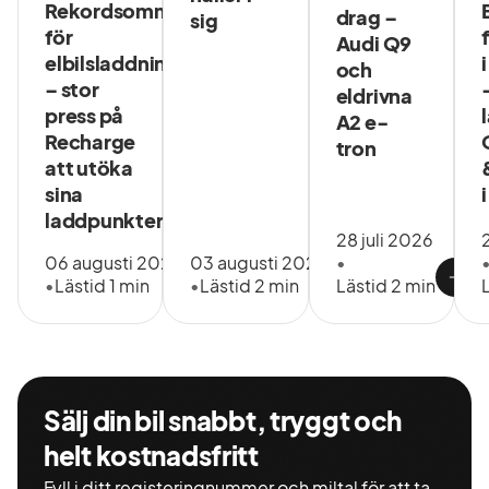
Rekordsommar
drag –
sig
för
Audi Q9
elbilsladdning
och
– stor
eldrivna
press på
A2 e-
Recharge
tron
att utöka
sina
laddpunkter
28 juli 2026
06 augusti 2026
03 augusti 2026
•
•
Lästid 1 min
•
Lästid 2 min
Lästid 2 min
Sälj din bil snabbt, tryggt och
helt kostnadsfritt
Fyll i ditt registeringnummer och miltal för att ta