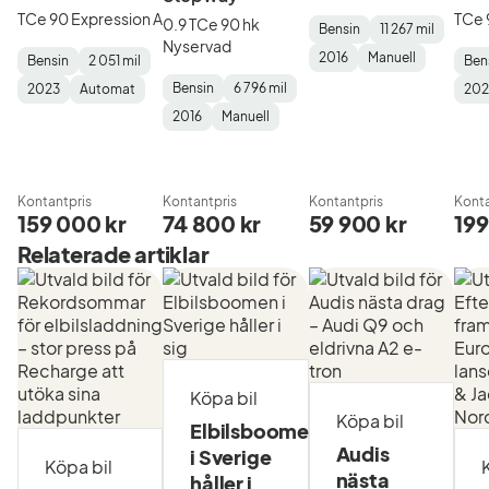
TCe 90 Expression A
TCe 
0.9 TCe 90 hk
Bensin
11 267 mil
Nyservad
Fuel
Mätarställning
Model
Gearbox
:
2016
Manuell
Bensin
2 051 mil
Ben
Type
Year
Type
:
:
:
Fuel
Mätarställning
Model
Gearbox
:
Fuel
Mäta
Mod
Gea
Bensin
6 796 mil
2023
Automat
202
Type
Year
Type
:
:
:
Typ
Year
Typ
Fuel
Mätarställning
Model
Gearbox
:
2016
Manuell
Type
Year
Type
:
:
:
Kontantpris
Kontantpris
Kontantpris
Konta
159 000 kr
74 800 kr
59 900 kr
199
Relaterade artiklar
Köpa bil
Köpa bil
Elbilsboomen
Audis
i Sverige
Köpa bil
nästa
håller i