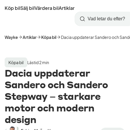
Hoppa
Köp bil
Sälj bil
Värdera bil
Artiklar
till
Skapa
Logga
huvudinnehåll
Startsida
Sök
konto
in
Wayke
Artiklar
Köpa bil
Dacia uppdaterar Sandero och Sand
Köpa bil
Lästid 2 min
Dacia uppdaterar
Sandero och Sandero
Stepway – starkare
motor och modern
design