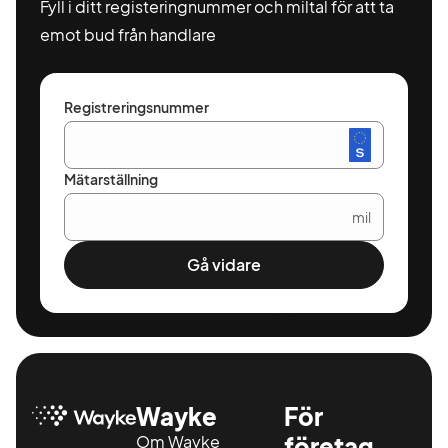
Fyll i ditt registeringnummer och miltal för att ta
emot bud från handlare
Registreringsnummer
Mätarställning
mil
Gå vidare
Wayke
För
Om Wayke
företag