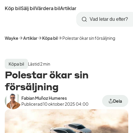
Hoppa
Köp bil
Sälj bil
Värdera bil
Artiklar
till
Skapa
Logga
huvudinnehåll
Startsida
Sök
konto
in
Wayke
Artiklar
Köpa bil
Polestar ökar sin försäljning
Köpa bil
Lästid 2 min
Polestar ökar sin
försäljning
Fabian Muñoz Humeres
Dela
Publicerad
10 oktober 2025 04:00