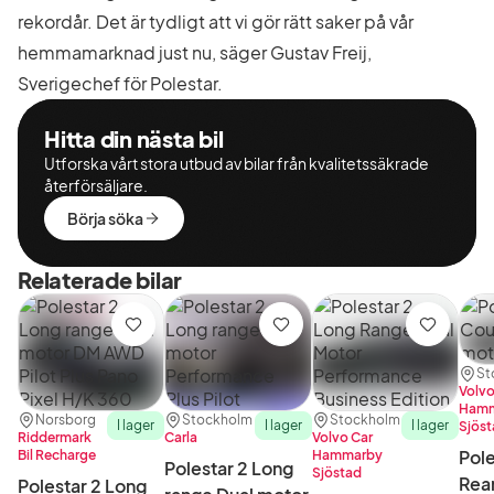
rekordår. Det är tydligt att vi gör rätt saker på vår
hemmamarknad just nu, säger Gustav Freij,
Sverigechef för Polestar.
Hitta din nästa bil
Utforska vårt stora utbud av bilar från kvalitetssäkrade
återförsäljare.
Börja söka
Relaterade bilar
Spara
Spara
Spara
Plat
Åter
St
Volvo
Hamm
Plats:
Återförsäljare:
Plats:
Återförsäljare:
Plats:
Återförsäljare:
Norsborg
Stockholm
Stockholm
I lager
I lager
I lager
Sjös
Riddermark
Carla
Volvo Car
Pol
Bil Recharge
Hammarby
Polestar 2 Long
Sjöstad
Rea
Polestar 2 Long