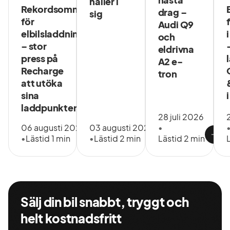
håller i
Rekordsommar
drag –
sig
för
Audi Q9
elbilsladdning
och
– stor
eldrivna
press på
A2 e-
Recharge
tron
att utöka
sina
laddpunkter
28 juli 2026
06 augusti 2026
03 augusti 2026
•
•
Lästid 1 min
•
Lästid 2 min
Lästid 2 min
Sälj din bil snabbt, tryggt och
helt kostnadsfritt