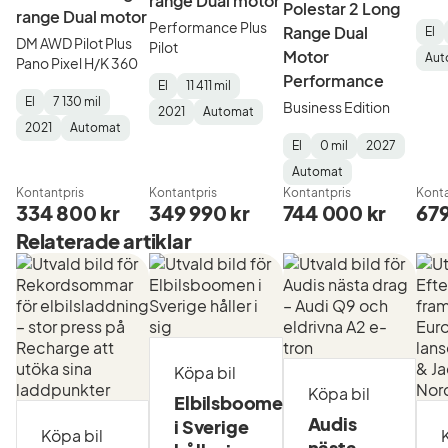
range Dual motor
Polestar 2 Long
range Dual motor
Performance Plus
Range Dual
El
DM AWD Pilot Plus
Pilot
Fuel
Mäta
Mod
Gea
Motor
Aut
Pano Pixel H/K 360
Typ
Year
Typ
Performance
El
11 411 mil
El
7 130 mil
Fuel
Mätarställning
Model
Gearbox
:
Business Edition
2021
Automat
Fuel
Mätarställning
Model
Gearbox
:
Type
Year
Type
:
:
:
2021
Automat
Type
Year
Type
:
:
:
El
0 mil
2027
Fuel
Mätarställning
Model
Gearbox
:
Automat
Type
Year
Type
:
:
:
Kontantpris
Kontantpris
Kontantpris
Konta
334 800 kr
349 990 kr
744 000 kr
679
Relaterade artiklar
Köpa bil
Köpa bil
Elbilsboomen
Audis
i Sverige
Köpa bil
nästa