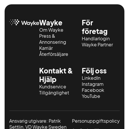
Wayke
För
Om Wayke
företag
Press &
Handlarlogin
Annonsering
Wayke Partner
Karriär
Återförsäljare
Kontakt &
Följ oss
Hjälp
LinkedIn
Instagram
Kundservice
Facebook
Tillgänglighet
YouTube
Ansvarig utgivare: Patrik
Personuppgiftspolicy
Settlin, VD Wayke Sweden