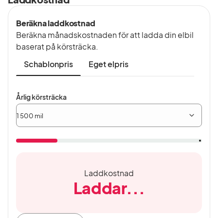
Beräkna laddkostnad
Beräkna månadskostnaden för att ladda din elbil
baserat på körsträcka.
Schablonpris
Eget elpris
Årlig
Årlig körsträcka
körsträcka
Laddkostnad
Laddar...