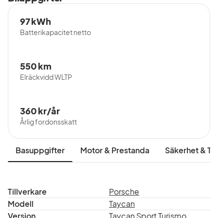
97 kWh
Batterikapacitet netto
550 km
Elräckvidd WLTP
360 kr/år
Årlig fordonsskatt
Basuppgifter
Motor & Prestanda
Säkerhet & Tr
Tillverkare
Porsche
Modell
Taycan
Version
Taycan Sport Turismo