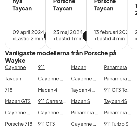
nya
Porsche
Porsche
Taycan
Taycan
Taycan
09 april 2024
23 maj 2024
13 februari 2024
•
Lästid 2 min
•
Lästid 1 min
•
Lästid 4 min
Vanligaste modellerna från Porsche på
Wayke
Cayenne
911
Macan
Panamera
Taycan
Cayenne E-Hybrid
Cayenne E-Hybrid Coupé
Panamera 4 E-Hybrid
718
Macan 4
Taycan 4 Cross Turismo
911 GT3 Touring
Macan GTS
911 Carrera 4 GTS
Macan S
Taycan 4S
Cayenne Coupé E-Hybrid
Cayenne S E-Hybrid
Panamera 4S E-Hybrid
Panamera 4 E-Hybrid Sport Turismo
Porsche 718
911 GT3
Cayenne Diesel
911 Turbo S