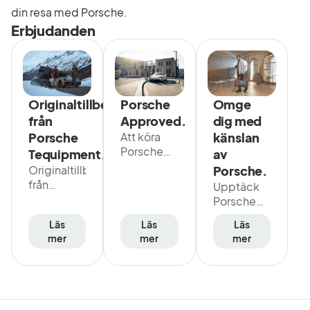
din resa med Porsche.
Erbjudanden
Omge
Originaltillbehör
Porsche
dig med
från
Approved.
känslan
Porsche
Att köra
Porsche
av
Tequipment.
innebär
Porsche.
Originaltillbehör
fantastiska
från
Upptäck
upplevelser
Porsche
Porsche
från första
Tequipment
Lifestyle:
stund.
Läs
Läs
Läs
står för en
Unika
Med
mer
mer
mer
sak:
kläder och
Porsche
Kvalitet på
accessoarer
Approved
Porsche-
i noga
får du en
nivå.
utvalda
garanti
Utvecklade
material.