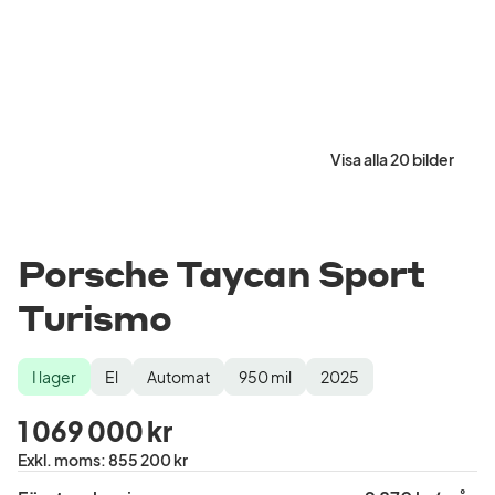
Visa alla 20 bilder
Porsche Taycan Sport
Turismo
I lager
El
Automat
950
mil
2025
Lagerstatus
Drivmedel
Växellåda
Mätarställning
Modellår
1 069 000 kr
Pris
Exkl. moms
:
855 200 kr
exklusive