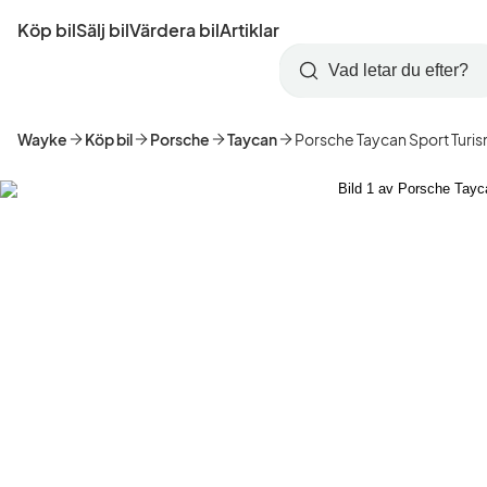
Hoppa
Köp bil
Sälj bil
Värdera bil
Artiklar
till
Skapa
Logga
huvudinnehåll
Startsida
Sök
konto
in
Wayke
Köp bil
Porsche
Taycan
Porsche Taycan Sport Turi