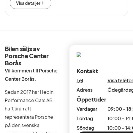
Visa detaljer
Bilen säljs av
Porsche Center
Borås
Välkommen till Porsche
Kontakt
Center Borås,
Tel
Visa telef
Adress
Ödegärdsg
Sedan 2017 har Hedin
Öppettider
Performance Cars AB
haft äran att
Vardagar
09:00 - 18
representera Porsche
Lördag
10:00 - 14
på den svenska
Söndag
10:00 - 14