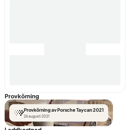
Provkörning
Provkörning av Porsche Taycan 2021
26 augusti 2021
Laddkostnad