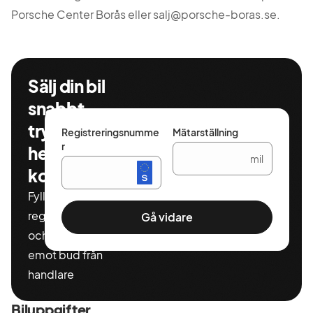
Porsche Center Borås eller
salj@porsche-boras.se
.
Sälj din bil
snabbt,
tryggt och
Registreringsnumme
Mätarställning
r
helt
mil
kostnadsfritt
Fyll i ditt
registeringnummer
Gå vidare
och miltal för att ta
emot bud från
handlare
Biluppgifter