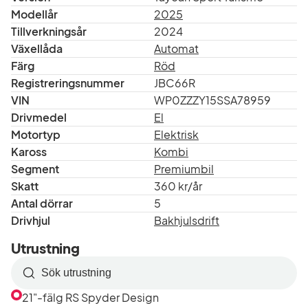
Modellår
2025
Tillverkningsår
2024
Växellåda
Automat
Färg
Röd
Registreringsnummer
JBC66R
VIN
WP0ZZZY15SSA78959
Drivmedel
El
Motortyp
Elektrisk
Kaross
Kombi
Segment
Premiumbil
Skatt
360 kr/år
Antal dörrar
5
Drivhjul
Bakhjulsdrift
Utrustning
Sök
efter
21"-fälg RS Spyder Design