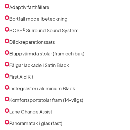
utrustning
i
Adaptiv farthållare
listan
Bortfall modellbeteckning
BOSE® Surround Sound System
Däckreparationssats
Eluppvärmda stolar (fram och bak)
Fälgar lackade i Satin Black
First Aid Kit
Instegslister i aluminium Black
Komfortsportstolar fram (14-vägs)
Lane Change Assist
Panoramatak i glas (fast)