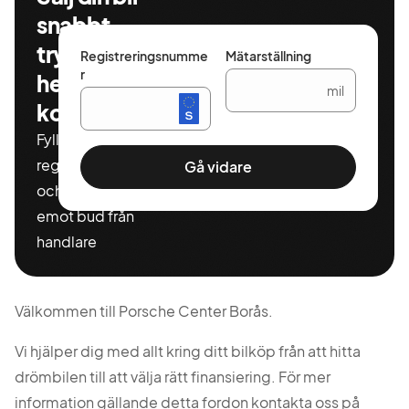
snabbt,
tryggt och
Registreringsnumme
Mätarställning
r
helt
mil
kostnadsfritt
Fyll i ditt
registeringnummer
Gå vidare
och miltal för att ta
emot bud från
handlare
Välkommen till Porsche Center Borås.
Vi hjälper dig med allt kring ditt bilköp från att hitta
drömbilen till att välja rätt finansiering. För mer
information gällande detta fordon kontakta oss på