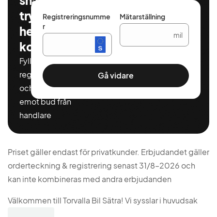
snabbt,
tryggt och
Registreringsnumme
Mätarställning
r
helt
mil
kostnadsfritt
Fyll i ditt
registeringnummer
Gå vidare
och miltal för att ta
emot bud från
handlare
Priset gäller endast för privatkunder. Erbjudandet gäller
orderteckning & registrering senast 31/8–2026 och
kan inte kombineras med andra erbjudanden
Välkommen till Torvalla Bil Sätra! Vi sysslar i huvudsak
med nybilsförsäljning av märkena Mazda, Suzuki & ORA