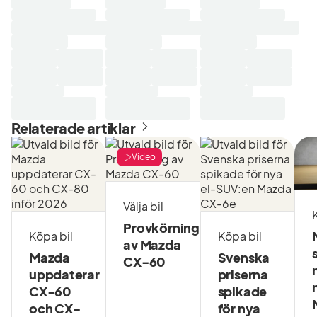
begagnade bilar är alltid
Laddar
Laddar
Laddar
sökresultat...
sökresultat...
sökresultat...
konditionstestade och med
varudeklaration.
Vi tar gärna din nuvarande bil i
inbyte, oavsett ålder och
miltal.
Relaterade artiklar
Se vår hemsida för avvikande
Video
öppettider vid storhelger och
röda dagar.
Välja bil
*****************************
Provkörning
Köpa bil
Köpa bil
av Mazda
Anders Hagman
Mazda
Svenska
CX-60
uppdaterar
priserna
08-7075716
CX-60
spikade
och CX-
för nya
anders.hagman@torvallabil.se