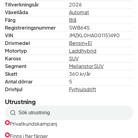
Tillverkningsår
2026
Växellåda
Automat
Färg
Blå
Registreringsnummer
SWB64S
VIN
JMZKL0HA001151490
Drivmedel
Bensin+El
Motortyp
Laddhybrid
Kaross
SUV
Segment
Mellanstor SUV
Skatt
360 kr/år
Antal dörrar
5
Drivhjul
Fyrhjulsdrift
Utrustning
Sök
efter
Privatkundskampanj
utrustning
i
Finns i fler färger