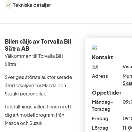
Tekniska detaljer
Bilen säljs av Torvalla Bil
Sätra AB
Välkommen till Torvalla Bil i
Kontakt
Sätra.
Tel
Vis
Adress
Mur
Sveriges största auktoriserade
Skä
återförsäljare för Mazda och
Öppettider
Suzuki personbilar.
Måndag–
09:
I utställningshallen finner ni ett
Torsdag
digert modellprogram från
Fredag
09:
Mazda och Suzuki.
Lördag
11:0