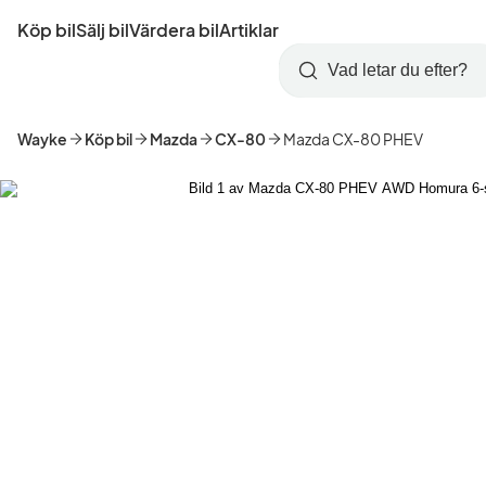
Hoppa
Köp bil
Sälj bil
Värdera bil
Artiklar
till
Skapa
Logga
huvudinnehåll
Startsida
Sök
konto
in
Wayke
Köp bil
Mazda
CX-80
Mazda CX-80 PHEV