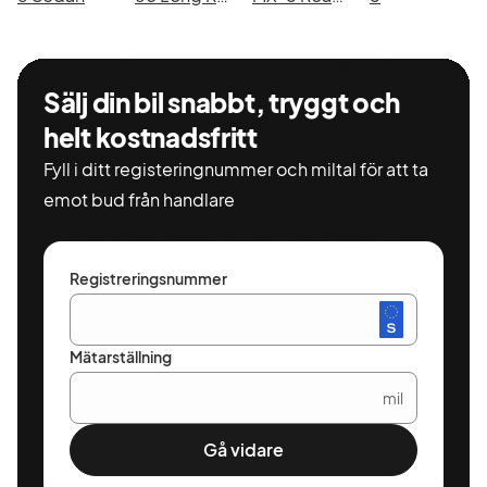
08-7075801
peter.sved@torvallabil.se
Sälj din bil snabbt, tryggt och
Välkommen till oss för ett
helt kostnadsfritt
tryggt och personligt bilköp!
Fyll i ditt registeringnummer och miltal för att ta
emot bud från handlare
www.torvallabil.se
Registreringsnummer
Mätarställning
mil
Gå vidare