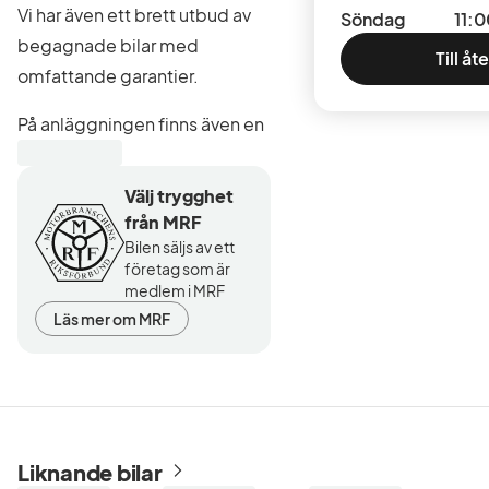
Vi har även ett brett utbud av
Söndag
11:0
begagnade bilar med
Till åt
omfattande garantier.
På anläggningen finns även en
komplett verkstad för alla
tänkbara service och
Välj trygghet
underhållsbehov för din bil.
från MRF
Bilen säljs av ett
Förmånlig finansiering erbjuds
företag som är
medlem i MRF
genom Mazda Finans, Suzuki
Läs mer om MRF
Finans och DnB.
Vi är anslutna till
Motorbranschens Riksförbund
där du som konsument får en
extra trygghet. Våra
Liknande bilar