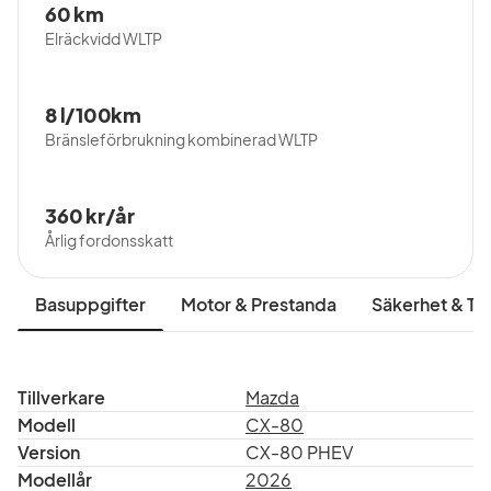
60 km
Elräckvidd WLTP
8 l/100km
Bränsleförbrukning kombinerad WLTP
360 kr/år
Årlig fordonsskatt
Basuppgifter
Motor & Prestanda
Säkerhet & Tr
Tillverkare
Mazda
Modell
CX-80
Version
CX-80 PHEV
Modellår
2026