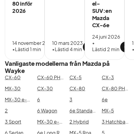
80 inför
el-
Albin Ströberg
2026
SUV:en
Mazda
08-7075705
CX-6e
albin.stroberg@torvallabil.se
24 juni 2026
14 november 2025
10 mars 2023
•
•
Lästid 1 min
•
Lästid 4 min
Lästid 2 min
Tom Hansen
08-7075701
Vanligaste modellerna från Mazda på
Wayke
tom.hansen@torvallabil.se
CX-60
CX-60 PHEV
CX-5
CX-3
MX-30
CX-30
CX-80
CX-80 PHEV
Robert Almqvist
MX-30 e-Skyactiv EV
6
3
6e
08-7075706
2
6 Wagon
6e Standard Range
MX-5
robert.almqvist@torvallabil.se
3 Sport
MX-30 e-Skyactiv R-EV
2 Hybrid
3 Hatchback
Peter Sved
6 Sedan
6e Long Range
MX-5 Roadster Coupe
5