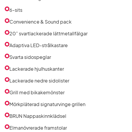
listan
6-sits
Convenience & Sound pack
20” svartlackerade lättmetallfälgar
Adaptiva LED-strålkastare
Svarta sidospeglar
Lackerade hjulhuskanter
Lackerade nedre sidolister
Grill med bikakemönster
Mörkpläterad signaturvinge grillen
BRUN Nappaskinnklädsel
Elmanövrerade framstolar