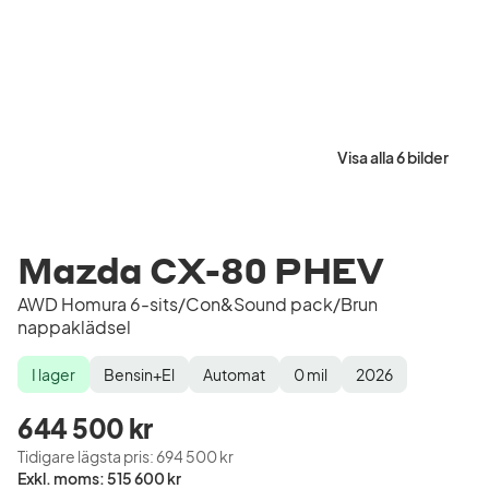
Visa alla 6 bilder
Mazda CX-80 PHEV
AWD Homura 6-sits/Con&Sound pack/Brun
nappaklädsel
I lager
Bensin+El
Automat
0
mil
2026
Lagerstatus
Drivmedel
Växellåda
Mätarställning
Modellår
644 500 kr
Tidigare lägsta pris
:
694 500 kr
Pris
Exkl. moms
:
515 600 kr