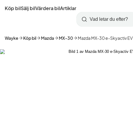
Hoppa
Köp bil
Sälj bil
Värdera bil
Artiklar
till
Skapa
Logga
huvudinnehåll
Startsida
Sök
konto
in
Wayke
Köp bil
Mazda
MX-30
Mazda MX-30 e-Skyactiv EV