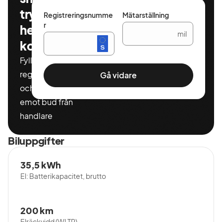
tryggt och
Registreringsnumme
Mätarställning
r
helt
mil
kostnadsfritt
Fyll i ditt
registeringnummer
Gå vidare
och miltal för att ta
emot bud från
handlare
Biluppgifter
35,5 kWh
El: Batterikapacitet, brutto
200 km
Elräckvidd (WLTP)