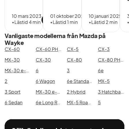
kallar för Brandtland. Vi
säljer och
10 mars 2023
01 oktober 2024
10 januari 2025
tillhandahåller
•
Lästid 4 min
•
Lästid 1 min
•
Lästid 2 min
servicetjänster för
välkända varumärken
Vanligaste modellerna från Mazda på
som Volvo, Ford,
Wayke
CX-60
CX-60 PHEV
CX-5
CX-3
Polestar, Lynk & Co
Renault, Dacia, Mazda
MX-30
CX-30
CX-80
CX-80 PHEV
och MG. Vi vill att allt
MX-30 e-Skyactiv EV
6
3
6e
som rör livet med
2
6 Wagon
6e Standard Range
MX-5
bilen, lastbilen och
båten blir enkelt,
3 Sport
MX-30 e-Skyactiv R-EV
2 Hybrid
3 Hatchback
inspirerande och
6 Sedan
6e Long Range
MX-5 Roadster Coupe
5
tryggt och ge alla i
Brandtland
möjligheten till ett