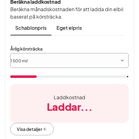
Beräkna laddkostnad
Beräkna månadskostnaden för att ladda din elbil
baserat på körsträcka.
Schablonpris
Eget elpris
Årlig
Årlig körsträcka
körsträcka
Laddkostnad
Laddar...
Visa detaljer