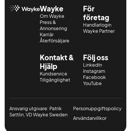
Wayke
För
Om Wayke
företag
Press &
Handlarlogin
Annonsering
Wayke Partner
Karriär
Återförsäljare
Kontakt &
Följ oss
Hjälp
LinkedIn
Instagram
Kundservice
Facebook
Tillgänglighet
YouTube
Ansvarig utgivare: Patrik
Personuppgiftspolicy
Settlin, VD Wayke Sweden
Användarvillkor