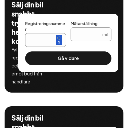
Sälj din bil
snabbt,
tryggt och
Registreringsnumme
Mätarställning
r
helt
mil
kostnadsfritt
Fyll i ditt
registeringnummer
Gå vidare
och miltal för att ta
emot bud från
handlare
Sälj din bil
snabbt,