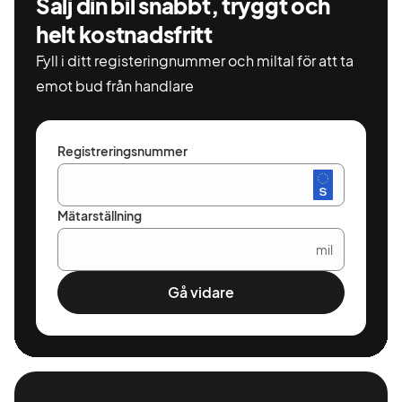
Sälj din bil snabbt, tryggt och
hållbart och mobilt liv.
helt kostnadsfritt
Välkommen till Brandt!
Fyll i ditt registeringnummer och miltal för att ta
emot bud från handlare
Registreringsnummer
Mätarställning
mil
Gå vidare