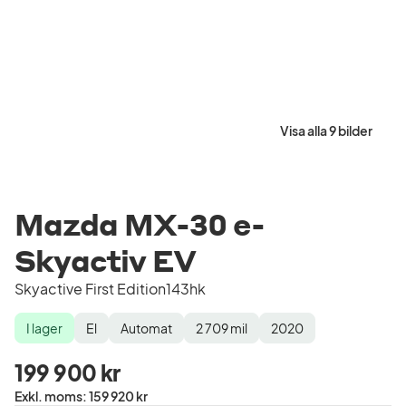
Visa alla 9 bilder
Mazda MX-30 e-
Skyactiv EV
Skyactive First Edition143hk
I lager
El
Automat
2 709
mil
2020
Lagerstatus
Drivmedel
Växellåda
Mätarställning
Modellår
199 900 kr
Pris
Exkl. moms
:
159 920 kr