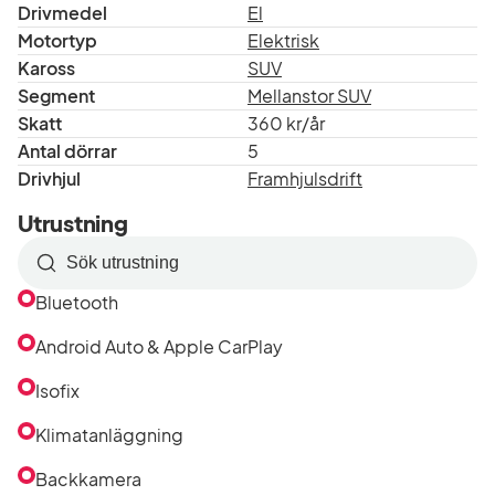
Drivmedel
El
Motortyp
Elektrisk
Kaross
SUV
Segment
Mellanstor SUV
Skatt
360 kr/år
Antal dörrar
5
Drivhjul
Framhjulsdrift
Utrustning
Sök
efter
Bluetooth
utrustning
i
Android Auto & Apple CarPlay
listan
Isofix
Klimatanläggning
Backkamera