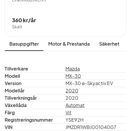
360 kr/år
Skatt
Basuppgifter
Motor & Prestanda
Säkerhet
I
Tillverkare
Mazda
Modell
MX-30
Version
MX-30 e-Skyactiv EV
Modellår
2020
Tillverkningsår
2020
Växellåda
Automat
Färg
Vit
Registreringsnummer
YSE92H
VIN
JMZDR1WBJ00104007