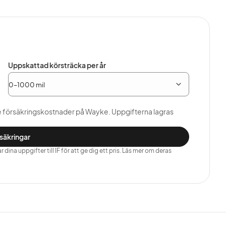
Uppskattad körsträcka per år
e försäkringskostnader på Wayke. Uppgifterna lagras
rsäkringar
dina uppgifter till IF för att ge dig ett pris. Läs mer om deras