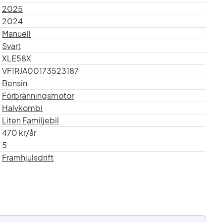
2025
2024
Manuell
Svart
XLE58X
VF1RJA00173523187
Bensin
Förbränningsmotor
Halvkombi
Liten Familjebil
470 kr/år
5
Framhjulsdrift