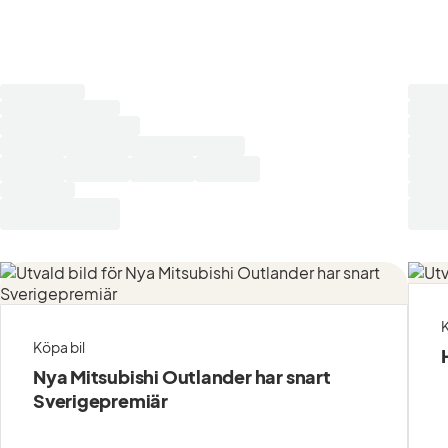
Laddar
Ladd
sökresultat...
sökre
K
Köpa bil
Nya Mitsubishi Outlander har snart
Sverigepremiär