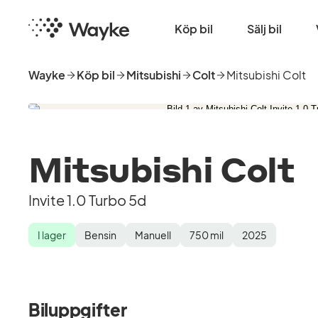
Hoppa
Startsida
till
Köp bil
Sälj bil
huvudinnehåll
Wayke
Köp bil
Mitsubishi
Colt
Mitsubishi Colt
Mitsubishi Colt
Invite 1.0 Turbo 5d
I lager
Bensin
Manuell
750
mil
2025
Lagerstatus
Drivmedel
Växellåda
Mätarställning
Modellår
Biluppgifter