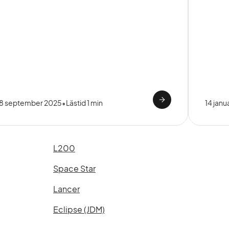
18 september 2025
•
Lästid 1 min
14 janu
L200
Space Star
Lancer
Eclipse (JDM)