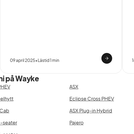
09 april 2025
•
Lästid 1 min
shi på Wayke
PHEV
ASX
elhytt
Eclipse Cross PHEV
 Cab
ASX Plug-in Hybrid
7-seater
Pajero