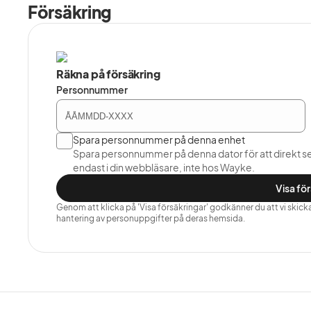
Försäkring
Räkna på försäkring
Personnummer
Spara personnummer på denna enhet
Spara personnummer på denna dator för att direkt s
endast i din webbläsare, inte hos Wayke.
Visa fö
Genom att klicka på 'Visa försäkringar' godkänner du att vi skickar 
hantering av personuppgifter på deras hemsida.