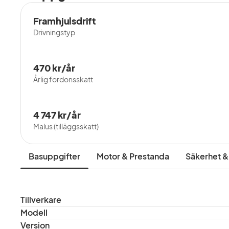
Framhjulsdrift
Drivningstyp
470 kr/år
Årlig fordonsskatt
4 747 kr/år
Malus (tilläggsskatt)
Basuppgifter
Motor & Prestanda
Säkerhet &
Tillverkare
Modell
Version