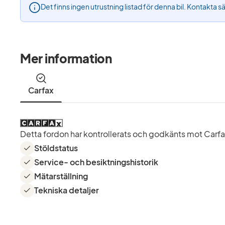
Det finns ingen utrustning listad för denna bil. Kontakta s
Mer information
Carfax
Detta fordon har kontrollerats och godkänts mot Carfax 
Stöldstatus
Service- och besiktningshistorik
Mätarställning
Tekniska detaljer