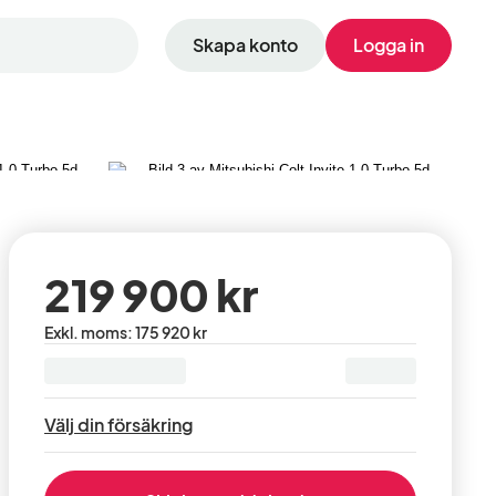
Skapa konto
Logga in
Visa alla 8 bilder
219 900 kr
Pris
Exkl. moms
:
175 920 kr
exklusive
moms
:
Välj din försäkring