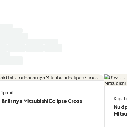
ar
sultat...
öpa bil
Köpa bi
Här är nya Mitsubishi Eclipse Cross
Nu öp
Mitsu