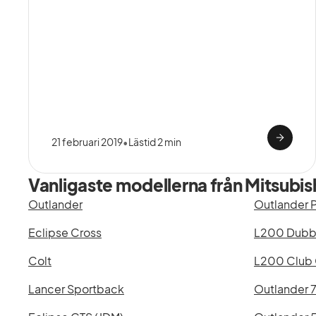
21 februari 2019
•
Lästid 2 min
Vanligaste modellerna från Mitsubi
Outlander
Outlander 
Eclipse Cross
L200 Dubb
Colt
L200 Club
Lancer Sportback
Outlander 