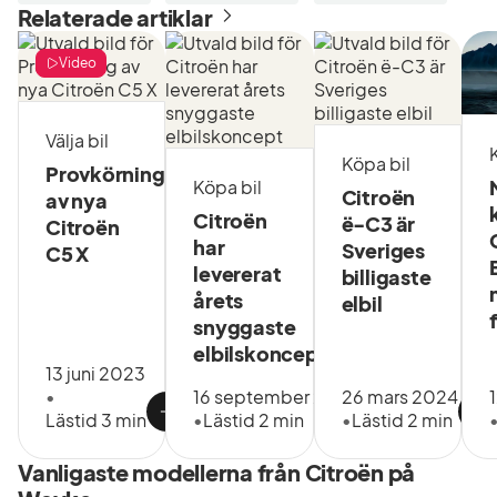
Relaterade artiklar
ekonomiskt att
finansiera din nya bil hos
Video
oss. Vi erbjuder
förmånlig avbetalning
Välja bil
eller leasing till företag
Köpa bil
Provkörning
via Santander Consumer
Köpa bil
Citroën
av nya
Bank samt DNB.
Citroën
ë-C3 är
Citroën
Tillsammans räknar vi
har
Sveriges
C5 X
levererat
fram en kalkyl med en
billigaste
årets
elbil
månadskostnad som
snyggaste
passar just dig. Svar får
elbilskoncept
du direkt, efter
13 juni 2023
•
16 september 2024
26 mars 2024
sedvanlig
Lästid 3 min
•
Lästid 2 min
•
Lästid 2 min
kreditprövning.
Vanligaste modellerna från Citroën på
Genom vårt samarbete