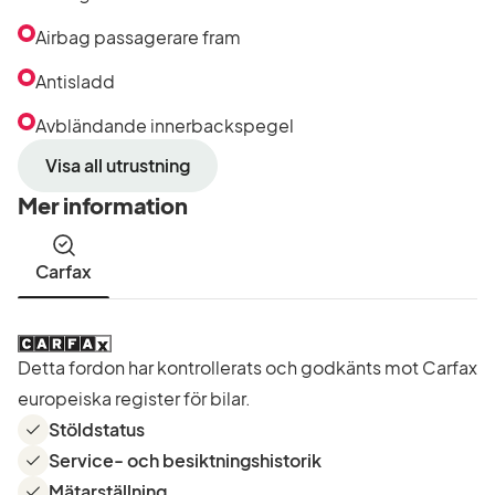
Airbag passagerare fram
Antisladd
Avbländande innerbackspegel
Visa all utrustning
Mer information
Carfax
Detta fordon har kontrollerats och godkänts mot Carfax
europeiska register för bilar.
Stöldstatus
Service- och besiktningshistorik
Mätarställning