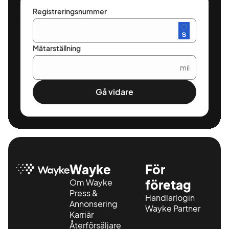
Registreringsnummer
Mätarställning
mil
Gå vidare
Wayke
För
Om Wayke
företag
Press &
Handlarlogin
Annonsering
Wayke Partner
Karriär
Återförsäljare