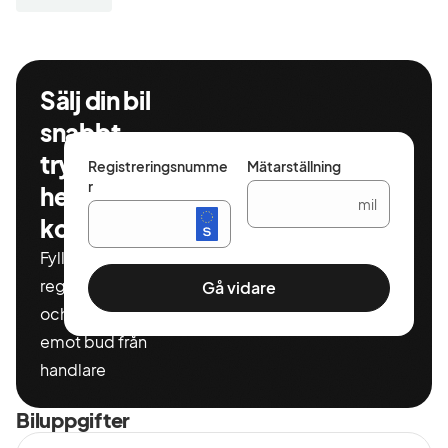
PÅ LEASING EXEMPEL PÅ LEASING 36 MÅNADER 20%
KONTANT ELLER INBYTESBIL 50% RESTVÄRDE
MÅNADSKOSTNAD 2117KR FÖRETAGSLEASING MED
0KR KONTANT 3192KR Finansiering via Santander
Sälj din bil
Välkommen till oss på BILCENTER VÄST Öppettider
snabbt,
Mån-Fred 10-18 Lör. 11-15
tryggt och
Registreringsnumme
Mätarställning
r
helt
mil
kostnadsfritt
Fyll i ditt
registeringnummer
Gå vidare
och miltal för att ta
emot bud från
handlare
Biluppgifter