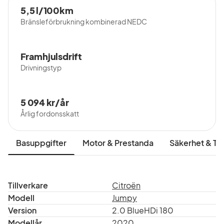
5,5 l/100km
Bränsleförbrukning kombinerad NEDC
Framhjulsdrift
Drivningstyp
5 094 kr/år
Årlig fordonsskatt
Basuppgifter
Motor & Prestanda
Säkerhet & Tr
Tillverkare
Citroën
Modell
Jumpy
Version
2.0 BlueHDi 180
Modellår
2020