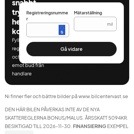
snabbt,
tryggt och
Registreringsnumme
Mätarställning
r
helt
mil
kostnadsfritt
Fyll i ditt
registeringnummer
Gå vidare
och miltal för att ta
emot bud från
handlare
Ni finner fler och bättre bilder på www.bilcentervast.se
DEN HÄR BILEN PÅVERKAS INTE AV DE NYA
SKATTEREGLERNA BONUS/MALUS. ÅRSSKATT 5094KR.
BESIKTIGAD TILL 2026-11-30.
FINANSIERING
EXEMPEL