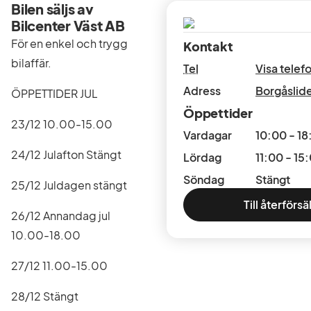
Bilen säljs av
Bilcenter Väst AB
För en enkel och trygg
Kontakt
bilaffär.
Tel
Visa tele
Adress
Borgåslid
ÖPPETTIDER JUL
Öppettider
23/12 10.00-15.00
Vardagar
10:00 - 18
24/12 Julafton Stängt
Lördag
11:00 - 15
Söndag
Stängt
25/12 Juldagen stängt
Till återförsä
26/12 Annandag jul
10.00-18.00
27/12 11.00-15.00
28/12 Stängt