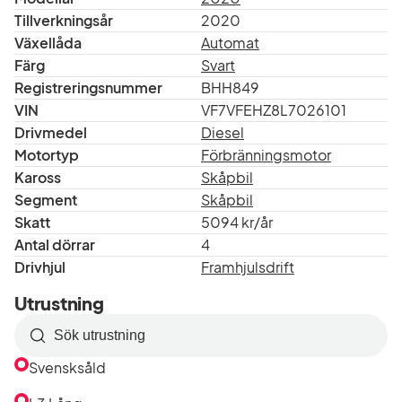
Tillverkningsår
2020
Växellåda
Automat
Färg
Svart
Registreringsnummer
BHH849
VIN
VF7VFEHZ8L7026101
Drivmedel
Diesel
Motortyp
Förbränningsmotor
Kaross
Skåpbil
Segment
Skåpbil
Skatt
5094 kr/år
Antal dörrar
4
Drivhjul
Framhjulsdrift
Utrustning
Sök
efter
Svensksåld
utrustning
i