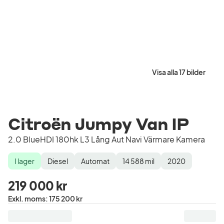
Visa alla 17 bilder
Citroën Jumpy Van IP
2.0 BlueHDI 180hk L3 Lång Aut Navi Värmare Kamera
I lager
Diesel
Automat
14 588
mil
2020
Lagerstatus
Drivmedel
Växellåda
Mätarställning
Modellår
219 000 kr
Pris
Exkl. moms
:
175 200 kr
exklusive
moms
: