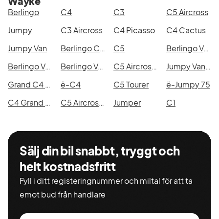
Wayke
med Fragus Group kan
Berlingo
C4
C3
C5 Aircross
du dessutom mot
Jumpy
C3 Aircross
C4 Picasso
C4 Cactus
tillägg få upp till 36
månaders garanti,
Jumpy Van
Berlingo Crew Van
C5
Berlingo Van
dessa garantier är
Berlingo Van Increased Payload
Berlingo Van Long
C5 Aircross Hybrid 145
Jumpy Van IP
marknadsledande på
Grand C4 Picasso
ë-C4
C5 Tourer
ë-Jumpy 75
begagnade bilar.
C4 Grand SpaceTourer
C5 Aircross Hybrid 225
Jumper
C1
Ni hittar oss i Varlahuset
(mitt emot Bilia) på
Borgåsliden precis vid
Sälj din bil snabbt, tryggt och
norra avfarten E6 i
Kungsbacka
helt kostnadsfritt
Fyll i ditt registeringnummer och miltal för att ta
emot bud från handlare