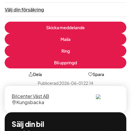
Välj din försäkring
Skicka meddelande
Maila
Ring
Bli uppringd
Dela
Spara
Publicerad
2026-06-01 22:14
Säljare
Säljarens
Bilcenter Väst AB
plats
Kungsbacka
Sälj din bil