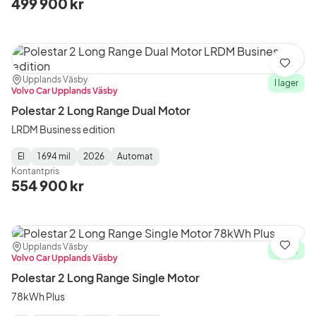
499 900 kr
Spara
Plats:
Återförsäljare:
Upplands Väsby
I lager
Volvo Car Upplands Väsby
Polestar 2 Long Range Dual Motor
LRDM Business edition
El
1 694 mil
2026
Automat
Fuel
Mätarställning
Model
Gearbox
:
Kontantpris
Type
Year
Type
:
:
:
554 900 kr
Plats:
Återförsäljare:
Upplands Väsby
Spara
I lager
Volvo Car Upplands Väsby
Polestar 2 Long Range Single Motor
78kWh Plus