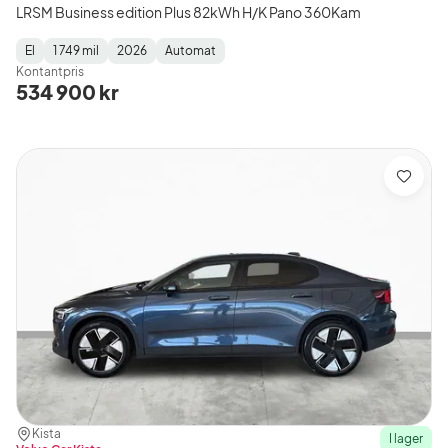
LRSM Business edition Plus 82kWh H/K Pano 360Kam
El
1 749 mil
2026
Automat
Fuel
Mätarställning
Model
Gearbox
:
Kontantpris
Type
Year
Type
:
:
:
534 900 kr
Spara
Plats:
Återförsäljare:
Kista
I lager