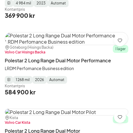
El
4 984 mil
2023
Automat
Fuel
Mätarställning
Model
Gearbox
:
Kontantpris
Type
Year
Type
:
:
:
369 900 kr
Spara
Plats:
Återförsäljare:
Göteborg (Hisings Backa)
I lager
Volvo Car Hisings Backa
Polestar 2 Long Range Dual Motor Performance
LRDM Perfomance Business edition
El
1 268 mil
2026
Automat
Fuel
Mätarställning
Model
Gearbox
:
Kontantpris
Type
Year
Type
:
:
:
584 900 kr
Plats:
Återförsäljare:
Kista
Spara
I lager
Volvo Car Kista
Polestar 2 Long Range Dual Motor