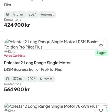
Pilot
El
5 181 mil
2024
Automat
Fuel
Mätarställning
Model
Gearbox
:
Kontantpris
Type
Year
Type
:
:
:
424 900 kr
Spara
Plats:
Återförsäljare:
Kista
I lager
Volvo Car Kista
Polestar 2 Long Range Single Motor
LRSM Business Edition Pro Pilot Plus
El
379 mil
2026
Automat
Fuel
Mätarställning
Model
Gearbox
:
Kontantpris
Type
Year
Type
:
:
:
564 900 kr
Plats:
Återförsäljare:
Kista