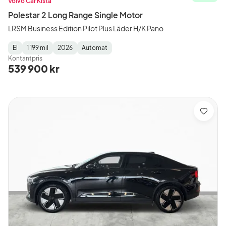
Volvo Car Kista
Polestar 2 Long Range Single Motor
LRSM Business Edition Pilot Plus Läder H/K Pano
El
1 199 mil
2026
Automat
Fuel
Mätarställning
Model
Gearbox
:
Kontantpris
Type
Year
Type
:
:
:
539 900 kr
Spara