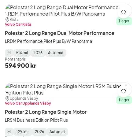
Spara
Plats:
Återförsäljare:
Kista
I lager
Volvo Car Kista
Polestar 2 Long Range Dual Motor Performance
LRDM Perfomance Pilot Plus B/W Panorama
El
514 mil
2026
Automat
Fuel
Mätarställning
Model
Gearbox
:
Kontantpris
Type
Year
Type
:
:
:
594 900 kr
Spara
Plats:
Återförsäljare:
Upplands Väsby
I lager
Volvo Car Upplands Väsby
Polestar 2 Long Range Single Motor
LRSM Business Edition Pilot Plus
El
1 291 mil
2026
Automat
Fuel
Mätarställning
Model
Gearbox
: