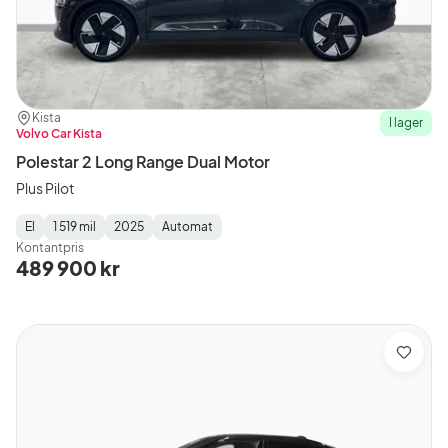
Plats:
Återförsäljare:
Kista
I lager
Volvo Car Kista
Polestar 2 Long Range Dual Motor
Plus Pilot
El
1 519 mil
2025
Automat
Fuel
Mätarställning
Model
Gearbox
:
Kontantpris
Type
Year
Type
:
:
:
489 900 kr
Spara