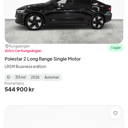
Plats:
Återförsäljare:
Kungsängen
I lager
Volvo Car Kungsängen
Polestar 2 Long Range Single Motor
LRSM Business edition
El
313 mil
2026
Automat
Fuel
Mätarställning
Model
Gearbox
:
Kontantpris
Type
Year
Type
:
:
:
544 900 kr
Spara