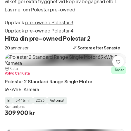
vilket ger extra trygghet vid köp av begagnad elbil.
Läs mer om
Polestar pre-owned
Upptäck
pre-owned Polestar 3
Upptäck
pre-owned Polestar 4
Hitta din pre-owned Polestar 2
20 annonser
Sortera efter
Senaste
Spara
Plats:
Återförsäljare:
Kista
I lager
Volvo Car Kista
Polestar 2 Standard Range Single Motor
69kWh B-Kamera
El
3 445 mil
2023
Automat
Fuel
Mätarställning
Model
Gearbox
:
Kontantpris
Type
Year
Type
:
:
:
309 900 kr