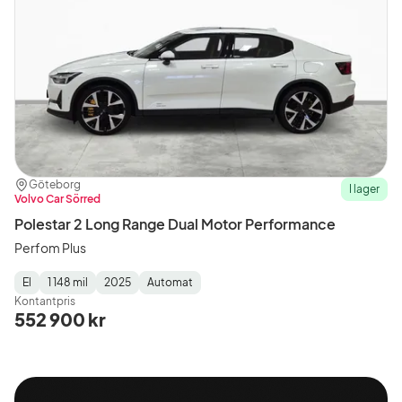
Plats:
Återförsäljare:
Göteborg
I lager
Volvo Car Sörred
Polestar 2 Long Range Dual Motor Performance
Perfom Plus
El
1 148 mil
2025
Automat
Fuel
Mätarställning
Model
Gearbox
:
Kontantpris
Type
Year
Type
:
:
:
552 900 kr