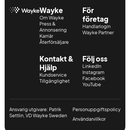
Wayke
För
Om Wayke
företag
Press &
Handlarlogin
Annonsering
Wayke Partner
Karriär
Återförsäljare
Kontakt &
Följ oss
Hjälp
LinkedIn
Instagram
Kundservice
Facebook
Tillgänglighet
YouTube
Ansvarig utgivare: Patrik
Personuppgiftspolicy
Settlin, VD Wayke Sweden
Användarvillkor