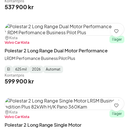
Kontantpris
Type
Year
Type
:
:
:
537 900 kr
Spara
Plats:
Återförsäljare:
Kista
I lager
Volvo Car Kista
Polestar 2 Long Range Dual Motor Performance
LRDM Perfomance Business Pilot Plus
El
625 mil
2026
Automat
Fuel
Mätarställning
Model
Gearbox
:
Kontantpris
Type
Year
Type
:
:
:
599 900 kr
Spara
Plats:
Återförsäljare:
Kista
I lager
Volvo Car Kista
Polestar 2 Long Range Single Motor