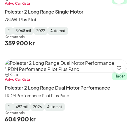
Spara
I lager
Volvo Car Kista
Polestar 2 Long Range Single Motor
78kWh Plus Pilot
El
3 068 mil
2022
Automat
Fuel
Mätarställning
Model
Gearbox
:
Kontantpris
Type
Year
Type
:
:
:
359 900 kr
Spara
Plats:
Återförsäljare:
Kista
I lager
Volvo Car Kista
Polestar 2 Long Range Dual Motor Performance
LRDM Perfomance Pilot Plus Pano
El
497 mil
2026
Automat
Fuel
Mätarställning
Model
Gearbox
:
Kontantpris
Type
Year
Type
:
:
:
604 900 kr