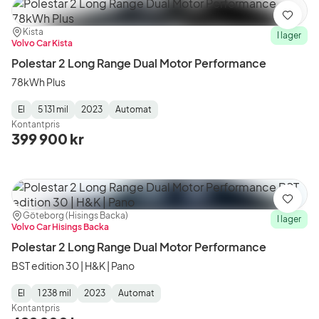
Spara
Plats:
Återförsäljare:
Kista
I lager
Volvo Car Kista
Polestar 2 Long Range Dual Motor Performance
78kWh Plus
El
5 131 mil
2023
Automat
Fuel
Mätarställning
Model
Gearbox
:
Kontantpris
Type
Year
Type
:
:
:
399 900 kr
Spara
Plats:
Återförsäljare:
Göteborg (Hisings Backa)
I lager
Volvo Car Hisings Backa
Polestar 2 Long Range Dual Motor Performance
BST edition 30 | H&K | Pano
El
1 238 mil
2023
Automat
Fuel
Mätarställning
Model
Gearbox
:
Kontantpris
Type
Year
Type
:
:
: