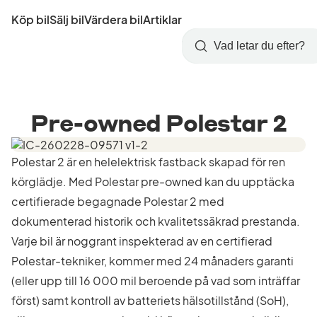
Hoppa
Köp bil
Sälj bil
Värdera bil
Artiklar
till
Skapa
Logga
huvudinnehåll
Startsida
Sök
konto
in
Pre-owned Polestar 2
Polestar 2 är en helelektrisk fastback skapad för ren
körglädje. Med Polestar pre-owned kan du upptäcka
certifierade begagnade Polestar 2 med
dokumenterad historik och kvalitetssäkrad prestanda.
Varje bil är noggrant inspekterad av en certifierad
Polestar-tekniker, kommer med 24 månaders garanti
(eller upp till 16 000 mil beroende på vad som inträffar
först) samt kontroll av batteriets hälsotillstånd (SoH),