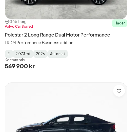
Plats:
Återförsäljare:
Göteborg
I lager
Volvo Car Sörred
Polestar 2 Long Range Dual Motor Performance
LRDM Perfomance Business edition
El
2 073 mil
2026
Automat
Fuel
Mätarställning
Model
Gearbox
:
Kontantpris
Type
Year
Type
:
:
:
569 900 kr
Spara