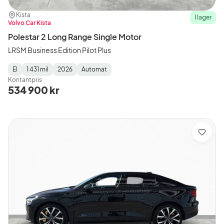
Plats:
Återförsäljare:
Kista
I lager
Volvo Car Kista
Polestar 2 Long Range Single Motor
LRSM Business Edition Pilot Plus
El
1 431 mil
2026
Automat
Fuel
Mätarställning
Model
Gearbox
:
Kontantpris
Type
Year
Type
:
:
:
534 900 kr
Spara