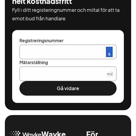
helt kostnadsfritt
Fyll i ditt registeringnummer och miltal för att ta
emot bud från handlare
Registreringsnummer
Mätarställning
mil
Gå vidare
Wayke
För