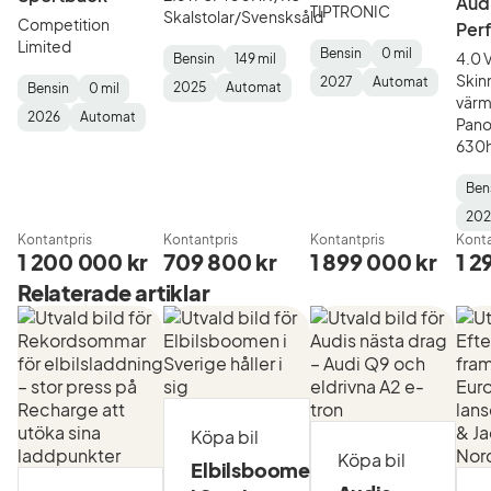
Audi
TIPTRONIC
Skalstolar/Svensksåld
Competition
Per
Limited
Bensin
0 mil
4.0 
Bensin
149 mil
Fuel
Mätarställning
Model
Gearbox
:
Skin
Fuel
Mätarställning
Model
Gearbox
:
2027
Automat
2025
Automat
Bensin
0 mil
Type
Year
Type
:
:
:
värm
Type
Year
Type
:
:
:
Fuel
Mätarställning
Model
Gearbox
:
2026
Automat
Pan
Type
Year
Type
:
:
:
630
Ben
Fuel
Mäta
Mod
Gea
20
Typ
Year
Typ
Kontantpris
Kontantpris
Kontantpris
Konta
1 200 000 kr
709 800 kr
1 899 000 kr
1 2
Relaterade artiklar
Köpa bil
Köpa bil
Elbilsboomen