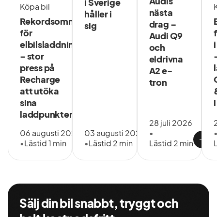
Audis
i Sverige
Köpa bil
nästa
håller i
Rekordsommar
drag –
sig
för
Audi Q9
elbilsladdning
och
– stor
eldrivna
press på
A2 e-
Recharge
tron
att utöka
sina
laddpunkter
28 juli 2026
06 augusti 2026
03 augusti 2026
•
•
Lästid 1 min
•
Lästid 2 min
Lästid 2 min
Sälj din bil snabbt, tryggt och