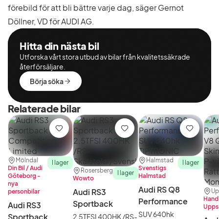
förebild för att bli bättre varje dag, säger Gernot
Döllner, VD för AUDI AG.
Hitta din nästa bil
Utforska vårt stora utbud av bilar från kvalitetssäkrade
återförsäljare.
Börja söka
Relaterade bilar
Spara
Spara
Spara
Plats:
Återförsäljare:
Plats:
Återförsäljare:
Mölndal
Halmstad
I lager
I lager
Din Bil / Audi
Svenstigs
Plats:
Återförsäljare:
Rosersberg
I lager
Göteborg -
Halmstad
Wowto
nya
Audi RS Q8
Audi RS3
Plat
Åter
Up
personbilar
Handl
Performance
Sportback
Audi RS3
Upps
SUV 640hk
Sportback
2.5TFSI 400HK /RS-