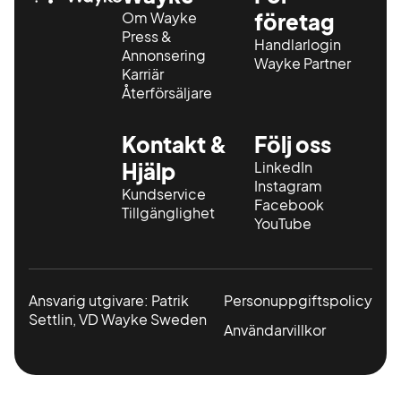
Om Wayke
företag
Press &
Handlarlogin
Annonsering
Wayke Partner
Karriär
Återförsäljare
Kontakt &
Följ oss
Hjälp
LinkedIn
Instagram
Kundservice
Facebook
Tillgänglighet
YouTube
Ansvarig utgivare: Patrik
Personuppgiftspolicy
Settlin, VD Wayke Sweden
Användarvillkor