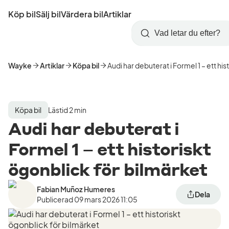
Hoppa
Köp bil
Sälj bil
Värdera bil
Artiklar
till
Skapa
Logga
huvudinnehåll
Startsida
Sök
konto
in
Wayke
Artiklar
Köpa bil
Audi har debuterat i Formel 1 – ett hi
Köpa bil
Lästid 2 min
Audi har debuterat i
Formel 1 – ett historiskt
ögonblick för bilmärket
Fabian Muñoz Humeres
Dela
Publicerad
09 mars 2026 11:05