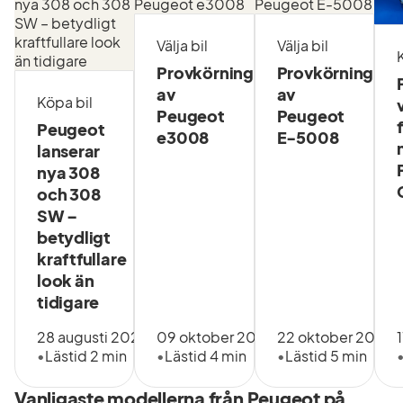
servicetjänster för
välkända varumärken
Välja bil
Välja bil
som Volvo, Ford,
Provkörning
Provkörning
Polestar, Lynk & Co
av
av
Köpa bil
Peugeot
Peugeot
Renault, Dacia, Mazda
Peugeot
e3008
E-5008
och MG. Vi vill att allt
lanserar
som rör livet med bilen,
nya 308
lastbilen och båten blir
och 308
SW –
enkelt, inspirerande och
betydligt
tryggt och ge alla i
kraftfullare
Brandtland möjligheten
look än
till ett hållbart och
tidigare
mobilt liv.
28 augusti 2025
09 oktober 2024
22 oktober 2024
•
Lästid 2 min
•
Lästid 4 min
•
Lästid 5 min
Välkommen till Brandt!
Vanligaste modellerna från Peugeot på