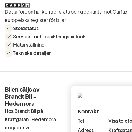
Detta fordon har kontrollerats och godkänts mot Carfax
europeiska register för bilar.
Stöldstatus
Service- och besiktningshistorik
Mätarställning
Tekniska detaljer
Bilen säljs av
Brandt Bil -
Hedemora
Hos Brandt Bil på
Kontakt
Kraftgatan i Hedemora
Tel
Visa tele
erbjuder vi:
Adress
Kraftgatan