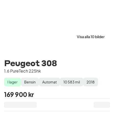
Visa alla 10 bilder
Peugeot 308
1.6 PureTech 225hk
I lager
Bensin
Automat
10 583
mil
2018
Lagerstatus
Drivmedel
Växellåda
Mätarställning
Modellår
169 900 kr