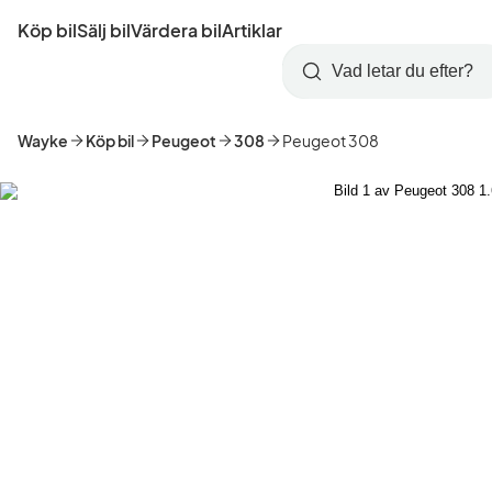
Hoppa
Köp bil
Sälj bil
Värdera bil
Artiklar
till
Skapa
Logga
huvudinnehåll
Startsida
Sök
konto
in
Wayke
Köp bil
Peugeot
308
Peugeot 308