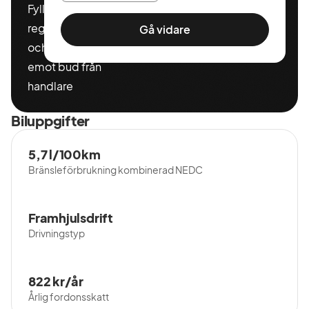
Fyll i ditt
registeringnummer
Gå vidare
och miltal för att ta
emot bud från
handlare
Biluppgifter
5,7 l/100km
Bränsleförbrukning kombinerad NEDC
Framhjulsdrift
Drivningstyp
822 kr/år
Årlig fordonsskatt