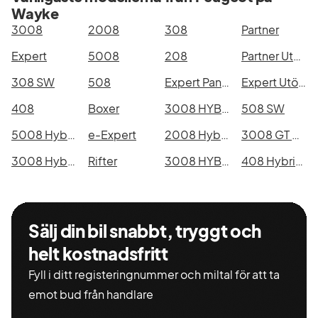
Wayke
3008
2008
308
Partner
Expert
5008
208
Partner Utökad Last
308 SW
508
Expert Panel Van
Expert Utökad Last
408
Boxer
3008 HYBRID4 300
508 SW
5008 Hybrid 145
e-Expert
2008 Hybrid 145
3008 GT HYBRID4
3008 Hybrid 145
Rifter
3008 HYBRID 225
408 Hybrid 145
Sälj din bil snabbt, tryggt och
helt kostnadsfritt
Fyll i ditt registeringnummer och miltal för att ta
emot bud från handlare