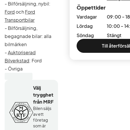
- Bilförsäljning, nybil:
Öppettider
Ford
och
Ford
Vardagar
09:00 - 1
Transportbilar
Lördag
10:00 - 14
- Bilförsäljning,
Söndag
Stängt
begagnade bilar: alla
bilmärken
Till återförsä
-
Auktoriserad
Bilverkstad
: Ford
- Övriga
verkstadstjänster:
Däckhotell
,
Välj
Däckverkstad
trygghet
från MRF
Anläggningens ordinarie
Bilen säljs
öppettider är:
av ett
företag
Måndag - Fredag:
som är