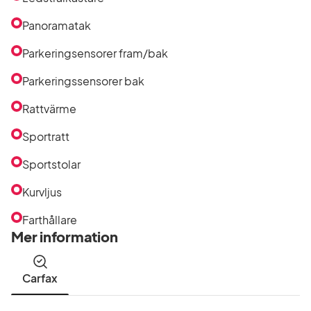
Panoramatak
Parkeringsensorer fram/bak
Parkeringssensorer bak
Rattvärme
Sportratt
Sportstolar
Kurvljus
Farthållare
Mer information
Carfax