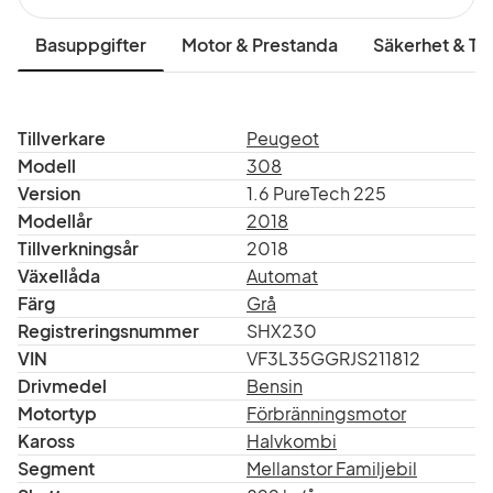
Basuppgifter
Motor & Prestanda
Säkerhet & Tr
Tillverkare
Peugeot
Modell
308
Version
1.6 PureTech 225
Modellår
2018
Tillverkningsår
2018
Växellåda
Automat
Färg
Grå
Registreringsnummer
SHX230
VIN
VF3L35GGRJS211812
Drivmedel
Bensin
Motortyp
Förbränningsmotor
Kaross
Halvkombi
Segment
Mellanstor Familjebil