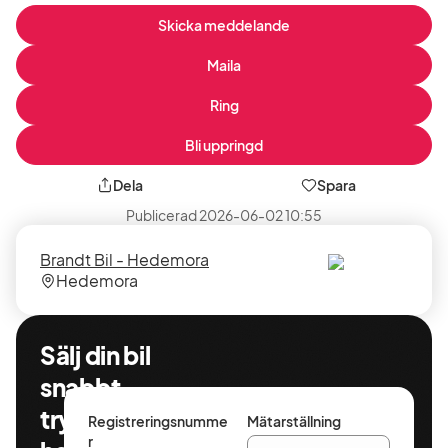
Skicka meddelande
Maila
Ring
Bli uppringd
Dela
Spara
Publicerad
2026-06-02 10:55
Säljare
Säljarens
Brandt Bil - Hedemora
plats
Hedemora
Sälj din bil
snabbt,
tryggt och
Registreringsnumme
Mätarställning
r