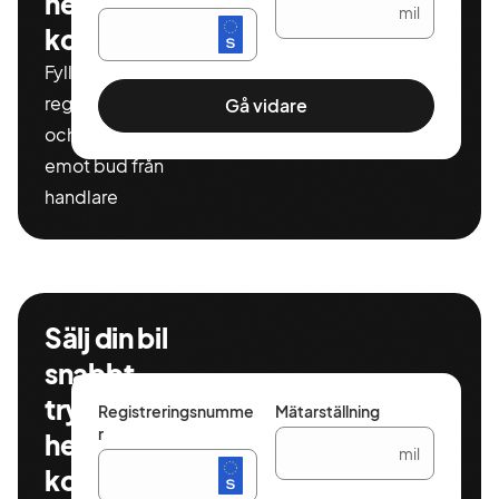
helt
mil
kostnadsfritt
Fyll i ditt
registeringnummer
Gå vidare
och miltal för att ta
emot bud från
handlare
Sälj din bil
snabbt,
tryggt och
Registreringsnumme
Mätarställning
r
helt
mil
kostnadsfritt