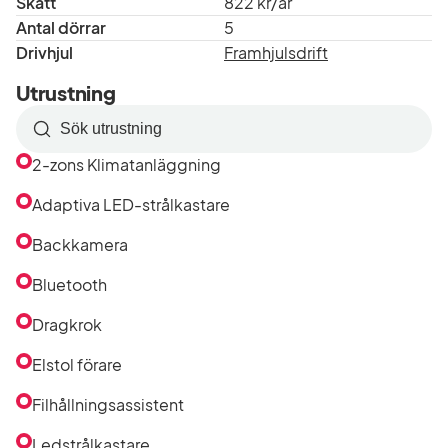
Skatt
822 kr/år
Antal dörrar
5
Drivhjul
Framhjulsdrift
Utrustning
Sök
efter
2-zons Klimatanläggning
utrustning
i
Adaptiva LED-strålkastare
listan
Backkamera
Bluetooth
Dragkrok
Elstol förare
Filhållningsassistent
Ledstrålkastare