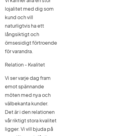
Vi känner alla en stor
lojalitet med dig som
kund och vill
naturligtvis ha ett
långsiktigt och
ömsesidigt förtroende
för varandra.
Relation - Kvalitet
Vi ser varje dag fram
emot spännande
möten med nya och
välbekanta kunder.
Det är i den relationen
vår riktigt stora kvalitet
ligger. Vi vill bjuda på