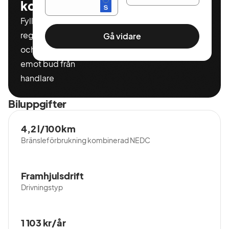
kostnadsfritt
Fyll i ditt
registeringnummer
Gå vidare
och miltal för att ta
emot bud från
handlare
Biluppgifter
4,2 l/100km
Bränsleförbrukning kombinerad NEDC
Framhjulsdrift
Drivningstyp
1 103 kr/år