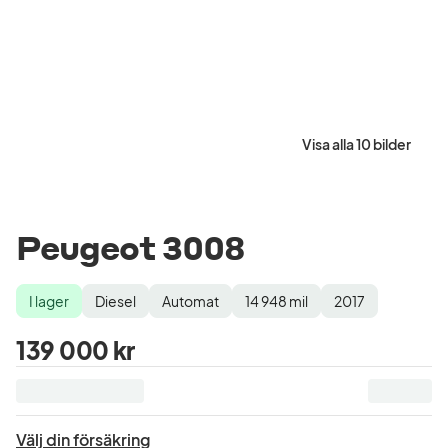
Visa alla 10 bilder
Peugeot 3008
I lager
Diesel
Automat
14 948
mil
2017
Lagerstatus
Drivmedel
Växellåda
Mätarställning
Modellår
139 000 kr
Välj din försäkring