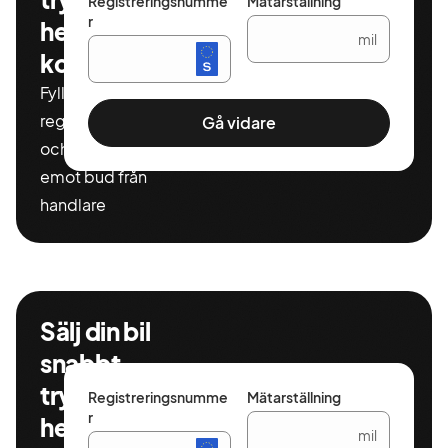
Registreringsnumme
Mätarställning
r
helt
mil
kostnadsfritt
Fyll i ditt
registeringnummer
Gå vidare
och miltal för att ta
emot bud från
handlare
Sälj din bil
snabbt,
tryggt och
Registreringsnumme
Mätarställning
r
helt
mil