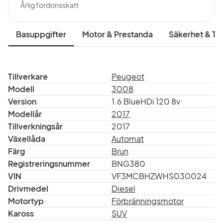
Årlig fordonsskatt
Basuppgifter
Motor & Prestanda
Säkerhet & Tr
Tillverkare
Peugeot
Modell
3008
Version
1.6 BlueHDi 120 8v
Modellår
2017
Tillverkningsår
2017
Växellåda
Automat
Färg
Brun
Registreringsnummer
BNG380
VIN
VF3MCBHZWHS030024
Drivmedel
Diesel
Motortyp
Förbränningsmotor
Kaross
SUV