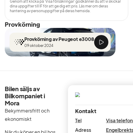
Genom att klicka på 'Visa försäkringar' godkänner du att vi skickar
dina uppgifter till IF för att ge dig ett pris. Läs mer om deras
hantering av personuppgifter på deras hemsida.
Provkörning
Provkörning av Peugeot e3008
09 oktober 2024
Bilen säljs av
Bilkompaniet i
Mora
Bekymmersfritt och
Kontakt
ekonomiskt
Tel
Visa telef
Adress
Engelbrekts
När du köper en bil hos