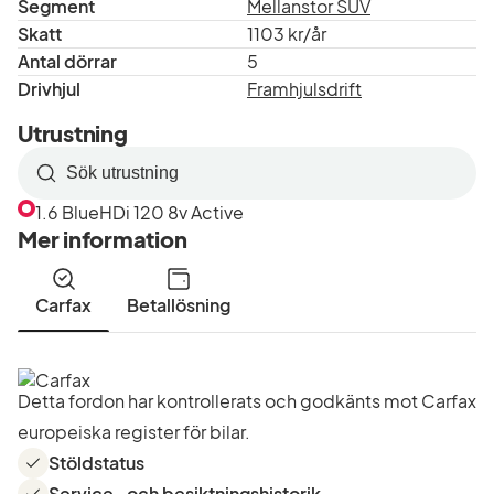
Segment
Mellanstor SUV
Skatt
1103 kr/år
Antal dörrar
5
Drivhjul
Framhjulsdrift
Utrustning
Sök
efter
1.6 BlueHDi 120 8v Active
utrustning
Mer information
i
listan
Carfax
Betallösning
Detta fordon har kontrollerats och godkänts mot Carfax
europeiska register för bilar.
Stöldstatus
Service- och besiktningshistorik