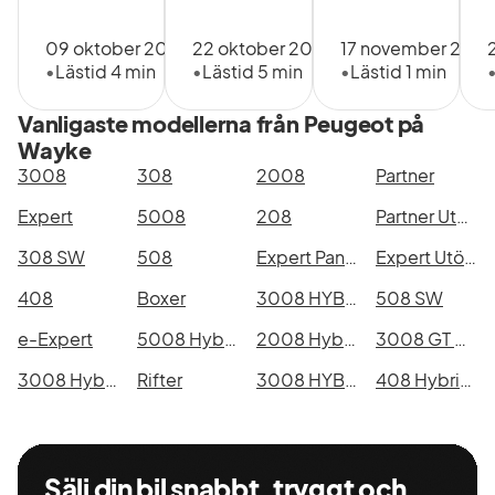
09 oktober 2024
22 oktober 2024
17 november 202
•
Lästid 4 min
•
Lästid 5 min
•
Lästid 1 min
Vanligaste modellerna från Peugeot på
Wayke
3008
308
2008
Partner
Expert
5008
208
Partner Utökad Last
308 SW
508
Expert Panel Van
Expert Utökad Last
408
Boxer
3008 HYBRID4 300
508 SW
e-Expert
5008 Hybrid 145
2008 Hybrid 145
3008 GT HYBRID4
3008 Hybrid 145
Rifter
3008 HYBRID 225
408 Hybrid 145
Sälj din bil snabbt, tryggt och