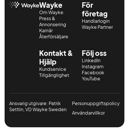
Wayke
För
Om Wayke
företag
Press &
Handlarlogin
Annonsering
Wayke Partner
Karriär
Återförsäljare
Kontakt &
Följ oss
Hjälp
LinkedIn
Instagram
Kundservice
Facebook
Tillgänglighet
YouTube
Ansvarig utgivare: Patrik
Personuppgiftspolicy
Settlin, VD Wayke Sweden
Användarvillkor