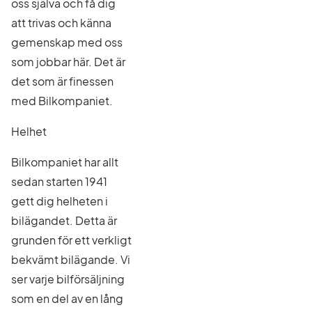
oss själva och få dig
att trivas och känna
gemenskap med oss
som jobbar här. Det är
det som är finessen
med Bilkompaniet.
Helhet
Bilkompaniet har allt
sedan starten 1941
gett dig helheten i
bilägandet. Detta är
grunden för ett verkligt
bekvämt bilägande. Vi
ser varje bilförsäljning
som en del av en lång