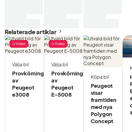
Relaterade artiklar
Video
Video
Välja bil
Välja bil
Provkörning
Provkörning
Köpa bil
av
av
Peugeot
Peugeot
Peugeot
visar
e3008
E-5008
framtiden
med nya
Polygon
Concept