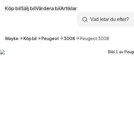
Hoppa
Köp bil
Sälj bil
Värdera bil
Artiklar
till
Skapa
Logga
huvudinnehåll
Startsida
Sök
konto
in
Wayke
Köp bil
Peugeot
3008
Peugeot 3008