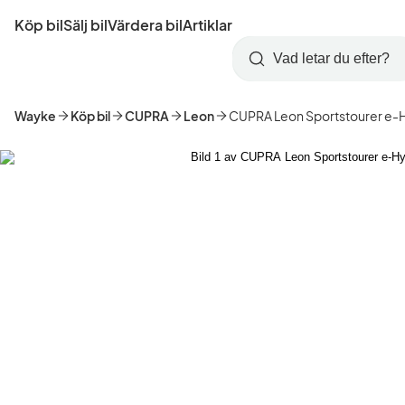
Hoppa
Köp bil
Sälj bil
Värdera bil
Artiklar
till
Skapa
Logga
huvudinnehåll
Startsida
Sök
konto
in
Wayke
Köp bil
CUPRA
Leon
CUPRA Leon Sportstourer e-