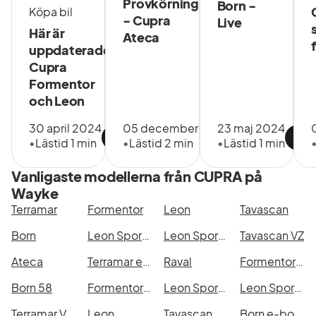
Provkörning
Born -
Köpa bil
- Cupra
Live
Här är
Ateca
uppdaterade
Cupra
Formentor
och Leon
30 april 2024
05 december 2018
23 maj 2024
•
Lästid 1 min
•
Lästid 2 min
•
Lästid 1 min
Vanligaste modellerna från CUPRA på
Wayke
Terramar
Formentor
Leon
Tavascan
Born
Leon Sportstourer
Leon Sportstourer e-Hybrid
Tavascan VZ
Ateca
Terramar e-Hybrid
Raval
Formentor VZ e-Hybrid
Born 58
Formentor e-Hybrid
Leon Sportstourer VZ e-Hybrid
Leon Sportstourer
Terramar VZ e-Hybrid
Leon
Tavascan 2WD 77 kWh 286hk
Born e-boost 77