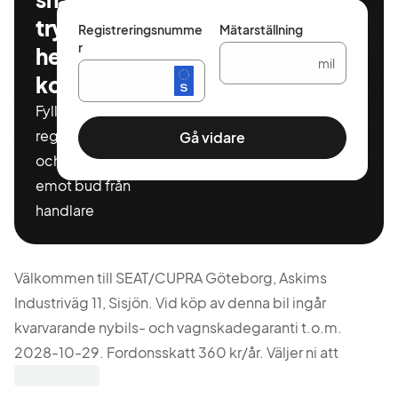
tryggt och
Registreringsnumme
Mätarställning
r
helt
mil
kostnadsfritt
Fyll i ditt
registeringnummer
Gå vidare
och miltal för att ta
emot bud från
handlare
Välkommen till SEAT/CUPRA Göteborg, Askims
Industriväg 11, Sisjön. Vid köp av denna bil ingår
kvarvarande nybils- och vagnskadegaranti t.o.m.
2028-10-29. Fordonsskatt 360 kr/år. Väljer ni att
finansiera bilen via oss har ni möjlighet att köpa till