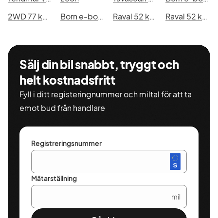
2WD 77 kWh 286hk
Born e-boost 58
Raval 52 kWh
Raval 52 kWh
Sälj din bil snabbt, tryggt och
helt kostnadsfritt
Fyll i ditt registeringnummer och miltal för att ta
emot bud från handlare
Registreringsnummer
Mätarställning
mil