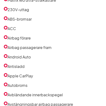
Matrix led ultra-strålkastare
listan
230V-uttag
ABS-bromsar
ACC
Airbag förare
Airbag passagerare fram
Android Auto
Antisladd
Apple CarPlay
Autobroms
Avbländande innerbackspegel
Avstängningsbar airbag passagerare