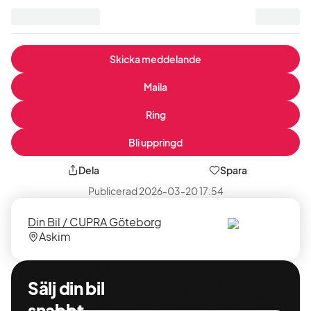
Skicka meddelande
Maila
Ring
Bli uppringd
Dela
Spara
Publicerad
2026-03-20 17:54
Säljare
Säljarens
Din Bil / CUPRA Göteborg
plats
Askim
Sälj din bil
snabbt,