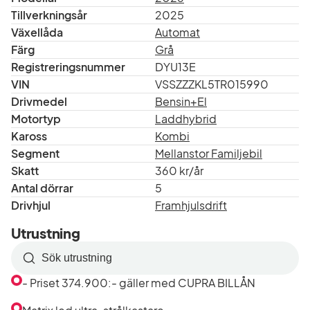
Tillverkningsår
2025
Växellåda
Automat
Färg
Grå
Registreringsnummer
DYU13E
VIN
VSSZZZKL5TR015990
Drivmedel
Bensin+El
Motortyp
Laddhybrid
Kaross
Kombi
Segment
Mellanstor Familjebil
Skatt
360 kr/år
Antal dörrar
5
Drivhjul
Framhjulsdrift
Utrustning
Sök
efter
- Priset 374.900:- gäller med CUPRA BILLÅN
utrustning
i