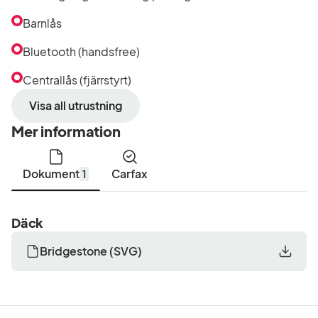
Barnlås
Bluetooth (handsfree)
Centrallås (fjärrstyrt)
Visa all utrustning
Mer information
Dokument
Carfax
1
Däck
Bridgestone
(
SVG
)