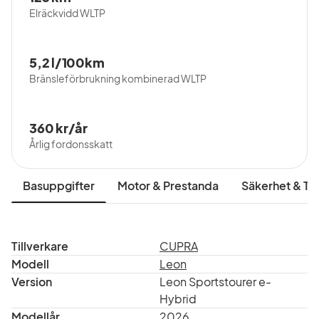
Elräckvidd WLTP
5,2 l/100km
Bränsleförbrukning kombinerad WLTP
360 kr/år
Årlig fordonsskatt
Basuppgifter
Motor & Prestanda
Säkerhet & Tr
Tillverkare
CUPRA
Modell
Leon
Version
Leon Sportstourer e-
Hybrid
Modellår
2026