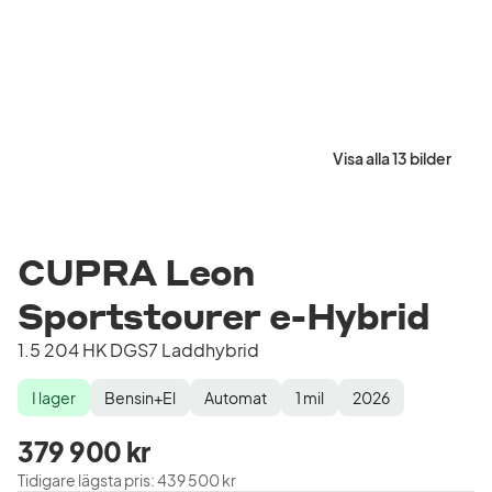
Visa alla 13 bilder
CUPRA Leon
Sportstourer e-Hybrid
1.5 204 HK DGS7 Laddhybrid
I lager
Bensin+El
Automat
1
mil
2026
Lagerstatus
Drivmedel
Växellåda
Mätarställning
Modellår
379 900 kr
Tidigare lägsta pris
:
439 500 kr