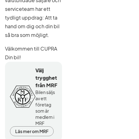
välutbildade säljare och
serviceteam har ett
tydligt uppdrag: Att ta
hand om dig och din bil
så bra som möjligt.
Välkommen till CUPRA
Din bil!
Välj
trygghet
från MRF
Bilen säljs
av ett
företag
som är
medlem i
MRF
Läs mer om MRF