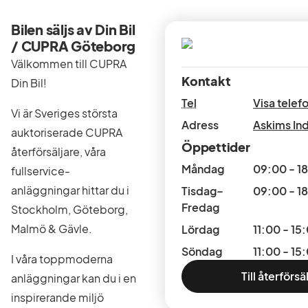
Bilen säljs av Din Bil
/ CUPRA Göteborg
Välkommen till CUPRA
Kontakt
Din Bil!
Tel
Visa tele
Vi är Sveriges största
Adress
Askims Ind
auktoriserade CUPRA
Öppettider
återförsäljare, våra
Måndag
09:00 - 1
fullservice-
anläggningar hittar du i
Tisdag–
09:00 - 1
Fredag
Stockholm, Göteborg,
Malmö & Gävle.
Lördag
11:00 - 15
Söndag
11:00 - 15
I våra toppmoderna
Till återförsä
anläggningar kan du i en
inspirerande miljö