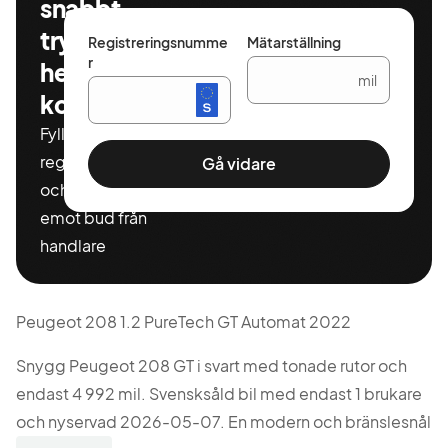
snabbt,
tryggt och
Registreringsnumme
Mätarställning
r
helt
mil
kostnadsfritt
Fyll i ditt
registeringnummer
Gå vidare
och miltal för att ta
emot bud från
handlare
Peugeot 208 1.2 PureTech GT Automat 2022
Snygg Peugeot 208 GT i svart med tonade rutor och
endast 4 992 mil. Svensksåld bil med endast 1 brukare
och nyservad 2026-05-07. En modern och bränslesnål