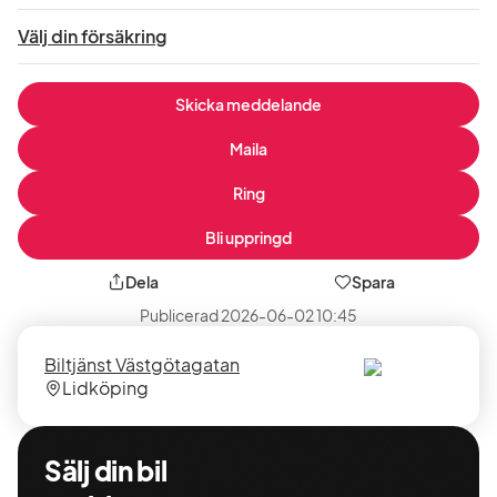
Välj din försäkring
Skicka meddelande
Maila
Ring
Bli uppringd
Dela
Spara
Publicerad
2026-06-02 10:45
Säljare
Säljarens
Biltjänst Västgötagatan
plats
Lidköping
Sälj din bil