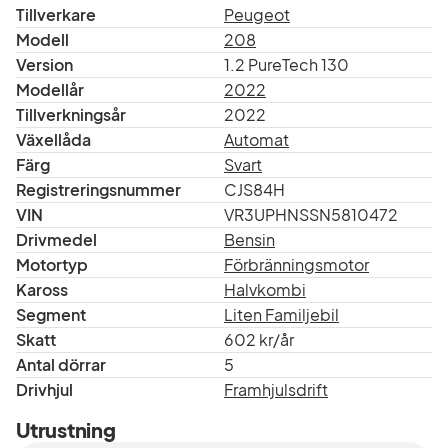
Tillverkare
Peugeot
Modell
208
Version
1.2 PureTech 130
Modellår
2022
Tillverkningsår
2022
Växellåda
Automat
Färg
Svart
Registreringsnummer
CJS84H
VIN
VR3UPHNSSN5810472
Drivmedel
Bensin
Motortyp
Förbränningsmotor
Kaross
Halvkombi
Segment
Liten Familjebil
Skatt
602 kr/år
Antal dörrar
5
Drivhjul
Framhjulsdrift
Utrustning