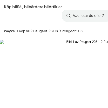
Hoppa
Köp bil
Sälj bil
Värdera bil
Artiklar
till
Skapa
Logga
huvudinnehåll
Startsida
Sök
konto
in
Wayke
Köp bil
Peugeot
208
Peugeot 208