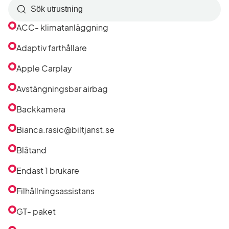
Sök
efter
ACC- klimatanläggning
utrustning
i
Adaptiv farthållare
listan
Apple Carplay
Avstängningsbar airbag
Backkamera
Bianca.rasic@biltjanst.se
Blåtand
Endast 1 brukare
Filhållningsassistans
GT- paket