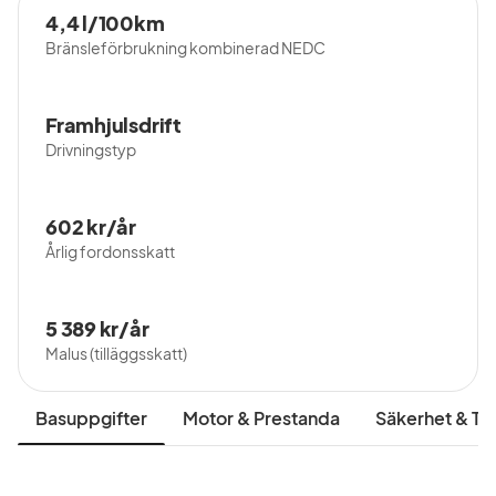
4,4 l/100km
eller visning på 0510-426035/
Bränsleförbrukning kombinerad NEDC
bianca.rasic@biltjanst.se
Framhjulsdrift
Drivningstyp
602 kr/år
Årlig fordonsskatt
5 389 kr/år
Malus (tilläggsskatt)
Basuppgifter
Motor & Prestanda
Säkerhet & Tr