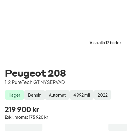
Visa alla 17 bilder
Peugeot 208
1.2 PureTech GT NYSERVAD
I lager
Bensin
Automat
4 992
mil
2022
Lagerstatus
Drivmedel
Växellåda
Mätarställning
Modellår
219 900 kr
Pris
Exkl. moms
:
175 920 kr
exklusive
moms
: