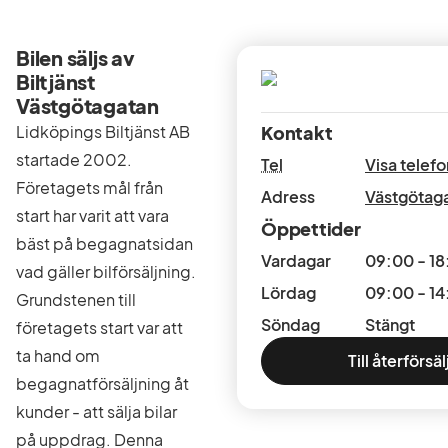
Bilen säljs av
Biltjänst
Västgötagatan
Lidköpings Biltjänst AB
Kontakt
startade 2002.
Tel
Visa tele
Företagets mål från
Adress
Västgötag
start har varit att vara
Öppettider
bäst på begagnatsidan
Vardagar
09:00 - 1
vad gäller bilförsäljning.
Lördag
09:00 - 1
Grundstenen till
Söndag
Stängt
företagets start var att
ta hand om
Till återförsä
begagnatförsäljning åt
kunder - att sälja bilar
på uppdrag. Denna