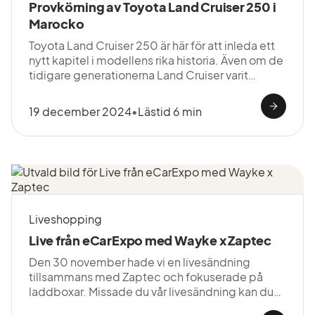
Provkörning av Toyota Land Cruiser 250 i
Marocko
Toyota Land Cruiser 250 är här för att inleda ett
nytt kapitel i modellens rika historia. Även om de
tidigare generationerna Land Cruiser varit
pålitliga följeslagare, markerar 2024 års modell
en omfattande uppdatering av design, teknik
19 december 2024
•
Lästid 6 min
och prestanda.
Liveshopping
Live från eCarExpo med Wayke x Zaptec
Den 30 november hade vi en livesändning
tillsammans med Zaptec och fokuserade på
laddboxar. Missade du vår livesändning kan du
se den här i efterhand.