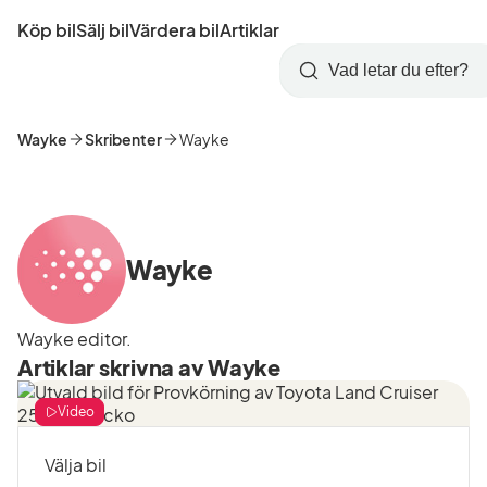
Hoppa
Köp bil
Sälj bil
Värdera bil
Artiklar
till
Skapa
Logga
huvudinnehåll
Startsida
Sök
konto
in
Wayke
Skribenter
Wayke
Wayke
Wayke editor.
Artiklar skrivna av Wayke
Video
Välja bil