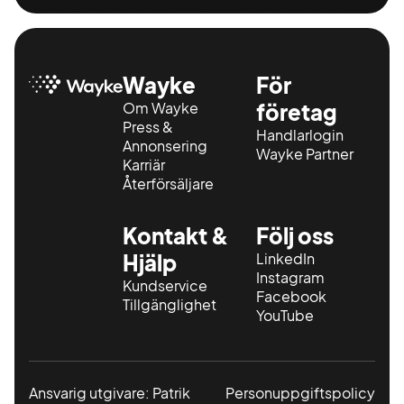
Wayke
För
Om Wayke
företag
Press &
Handlarlogin
Annonsering
Wayke Partner
Karriär
Återförsäljare
Kontakt &
Följ oss
Hjälp
LinkedIn
Instagram
Kundservice
Facebook
Tillgänglighet
YouTube
Ansvarig utgivare: Patrik
Personuppgiftspolicy