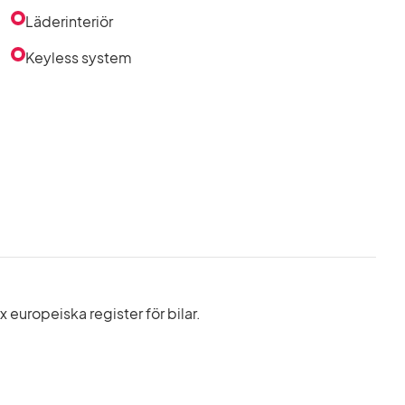
Läderinteriör
Keyless system
europeiska register för bilar.