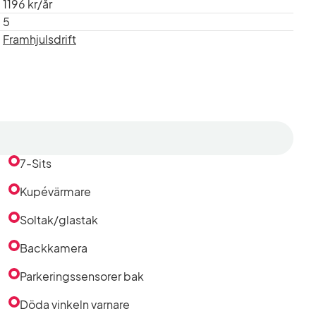
1196 kr/år
5
Framhjulsdrift
7-Sits
Kupévärmare
Soltak/glastak
Backkamera
kxo175/
Parkeringssensorer bak
Döda vinkeln varnare