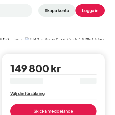
Skapa konto
Logga in
Visa alla 30 bilder
149 800 kr
Välj din försäkring
Skicka meddelande