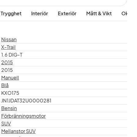
 Trygghet
Interiör
Exteriör
Mått & Vikt
Okate
Nissan
X-Trail
1.6 DIG-T
2015
2015
Manuell
Blå
KXO175
JN1JDAT32U0000281
Bensin
Förbränningsmotor
SUV
mil
Mellanstor SUV