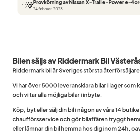
Provkörning av Nissan X-Trail e-Power e-4o
försäkring från Folksam.
24 februari 2023
Se hur vi genomför våra tester här:
https://vimeo.com/1011323016
Välkomna!
Utrustning/Tillbehör:
Bilen säljs av Riddermark Bil Västerå
Tekna,7-Sits,Motorvärmare,Kupévärmare,Panor
Riddermark bil är Sveriges största återförsäljar
Kamera,Backkamera,Parkeringssensorer fram,Pa
Vi har över 5000 leveransklara bilar i lager som
bak,Navigation,Döda vinkeln varnare,Skinnklädse
och vi tar alla möjliga bilar i inbyte.
(helskinn),Keyless system,Elektrisk bagagelucka,
och klimatanläggning,ACC/Klimatanläggning,Blu
Köp, byt eller sälj din bil i någon av våra 14 butik
centrallås,Avstängningsbar airbag,ISOFIX,Elhissa
chaufförsservice och gör bilaffären tryggt hem
sidospeglar,Sätesvärme fram,Start/stopp-funkt
eller lämnar din bil hemma hos dig inom 24h, oavs
kaross,Aircondition,Parkeringssensor bak,Helsk