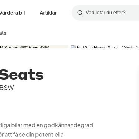
Värdera bil
Artiklar
Sök
ats
 Seats
o BSW
amtliga bilar med en godkännandegrad
r att få se din potentiella