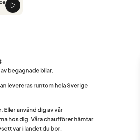
rce
s
amaglastak,Soltak/glastak,360°
e av begagnade bilar.
rkeringssensorer
 kan levereras runtom hela Sverige
l,Läderinteriör,Klädsel
Farthållare,Multifunktionsratt,AC
etooth,12V-uttag,Fjärrstyrt
er. Eller använd dig av vår
r fram och bak,Elinfällbara
ma hos dig. Våra chaufförer hämtar
ion,Svensksåld,Blå
ett var i landet du bor.
inn