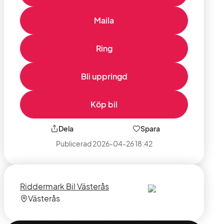
Maila
Ring
Bli uppringd
Köp bil
Dela
Spara
Publicerad
2026-04-26 18:42
Säljare
Säljarens
Riddermark Bil Västerås
plats
Västerås