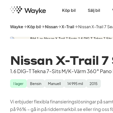
Hoppa
Startsida
till
Köp bil
Sälj bil
huvudinnehåll
Wayke
Köp bil
Nissan
X-Trail
Nissan X-Trail 7 Se
Nissan X-Trail 7
1.6 DIG-T Tekna 7-Sits M/K-Värm 360° Pan
I lager
Bensin
Manuell
14 995
mil
2015
Lagerstatus
Drivmedel
Växellåda
Mätarställning
Modellår
Vi erbjuder flexibla finansieringslösningar på s
på 96% – gå in på riddermarkbil.se eller ring oss fö