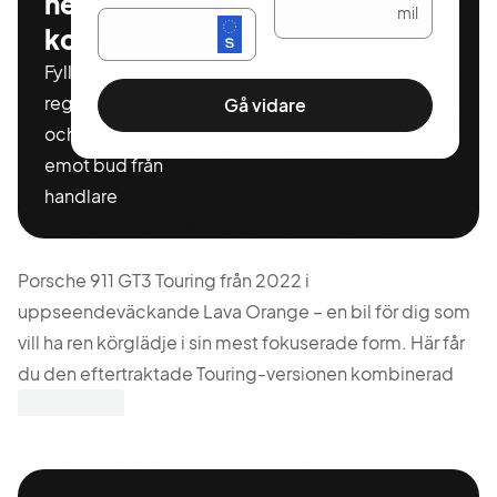
helt
mil
kostnadsfritt
Fyll i ditt
registeringnummer
Gå vidare
och miltal för att ta
emot bud från
handlare
Porsche 911 GT3 Touring från 2022 i
uppseendeväckande Lava Orange – en bil för dig som
vill ha ren körglädje i sin mest fokuserade form. Här får
du den eftertraktade Touring-versionen kombinerad
med manuell växellåda, bakhjulsdrift och hela 510 hk.
Bilen har endast rullat 680 mil och bjuder på en
fantastisk mix av motorsportkänsla och exklusiv finish.