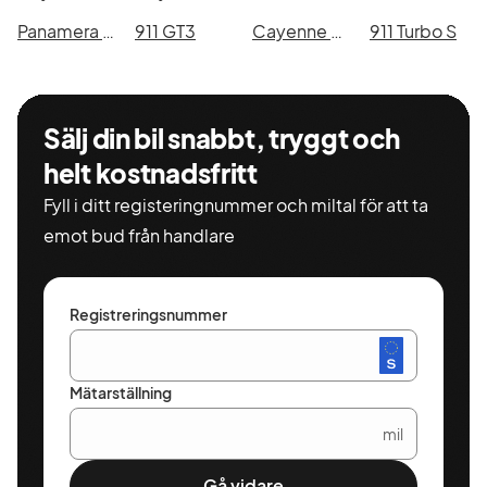
Panamera 4 E-Hybrid Sport Turismo
911 GT3
Cayenne Diesel
911 Turbo S
Sälj din bil snabbt, tryggt och
helt kostnadsfritt
Fyll i ditt registeringnummer och miltal för att ta
emot bud från handlare
Registreringsnummer
Mätarställning
mil
Gå vidare