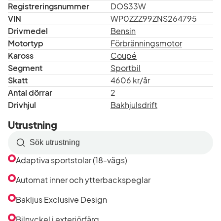
Registreringsnummer
DOS33W
VIN
WP0ZZZ99ZNS264795
Drivmedel
Bensin
Motortyp
Förbränningsmotor
Kaross
Coupé
Segment
Sportbil
Skatt
4606 kr/år
Antal dörrar
2
Drivhjul
Bakhjulsdrift
Utrustning
Sök
efter
Adaptiva sportstolar (18-vägs)
utrustning
i
Automat inner och ytterbackspeglar
listan
Bakljus Exclusive Design
Bilnyckel i exteriörfärg