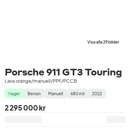
Visa alla 29 bilder
Porsche 911 GT3 Touring
Lava orange/manuell/PPF/PCCB
I lager
Bensin
Manuell
680
mil
2022
Lagerstatus
Drivmedel
Växellåda
Mätarställning
Modellår
2 295 000 kr