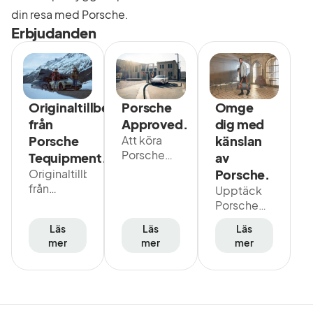
din resa med Porsche.
Erbjudanden
Originaltillbehör
Porsche
Omge
från
Approved.
dig med
Porsche
Att köra
känslan
Porsche
Tequipment.
av
innebär
Originaltillbehör
Porsche.
fantastiska
från
Upptäck
upplevelser
Porsche
Porsche
från första
Tequipment
Lifestyle:
stund.
Läs
Läs
Läs
står för en
Unika
Med
mer
mer
mer
sak:
kläder och
Porsche
Kvalitet på
accessoarer
Approved
Porsche-
i noga
får du en
nivå.
utvalda
garanti
Utvecklade
material.