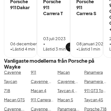
Porsche
Porsche
Porsche
911 Dakar
911
911
Carrera T
Carrera S
03 juli 2023
06 december 2023
•
08 januari 2025
•
Lästid 4 min
Lästid 3 min
•
Lästid 1 min
Vanligaste modellerna från Porsche på
Wayke
Cayenne
911
Macan
Panamera
Taycan
Cayenne E-Hybrid
Cayenne E-Hybrid Coupé
Panamera 4 E-Hybrid
718
Macan 4
Taycan 4 Cross Turismo
911 GT3 Touring
Macan GTS
911 Carrera 4 GTS
Macan S
Taycan 4S
Cayenne Coupé E-Hybrid
Cayenne S E-Hybrid
Panamera 4S E-Hybrid
Porsche 718