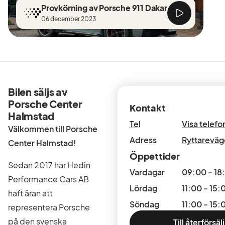
Provkörning av Porsche 911 Dakar
06 december 2023
Bilen säljs av
Porsche Center
Kontakt
Halmstad
Tel
Visa telef
Välkommen till Porsche
Adress
Ryttareväg
Center Halmstad!
Öppettider
Sedan 2017 har Hedin
Vardagar
09:00 - 18
Performance Cars AB
Lördag
11:00 - 15:
haft äran att
Söndag
11:00 - 15:
representera Porsche
på den svenska
Till återförsäl