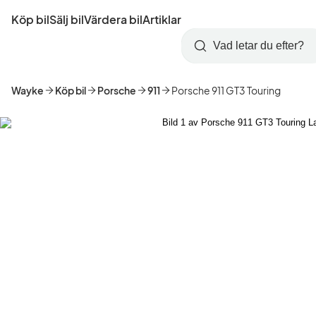
Hoppa
Köp bil
Sälj bil
Värdera bil
Artiklar
till
Skapa
Logga
huvudinnehåll
Startsida
Sök
konto
in
Wayke
Köp bil
Porsche
911
Porsche 911 GT3 Touring