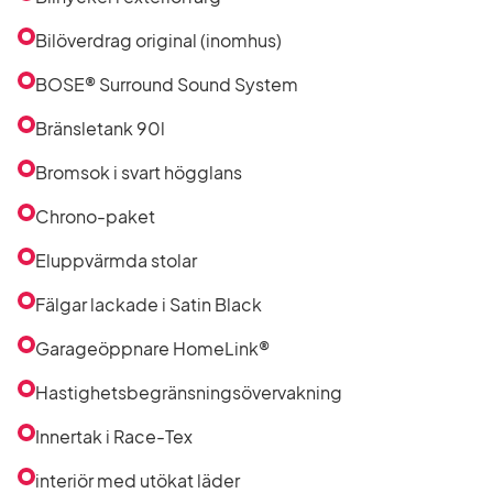
Bilöverdrag original (inomhus)
BOSE® Surround Sound System
Bränsletank 90l
Bromsok i svart högglans
Chrono-paket
Eluppvärmda stolar
Fälgar lackade i Satin Black
Garageöppnare HomeLink®
Hastighetsbegränsningsövervakning
Innertak i Race-Tex
interiör med utökat läder