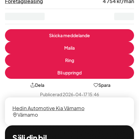
Företagsleasing
4 754 kr/mån
moms
:
Skicka meddelande
Maila
Ring
Bli uppringd
Dela
Spara
Publicerad
2026-04-17 15:46
Säljare
Säljarens
Hedin Automotive Kia Värnamo
plats
Värnamo
Sälj din bil