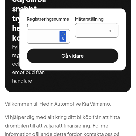
snabbt,
tryggt och
Registreringsnumme
Mätarställning
r
helt
mil
kostnadsfritt
Fyll i ditt
registeringnummer
Gå vidare
och miltal för att ta
emot bud från
handlare
Välkommen till Hedin Automotive Kia Värnamo.
Vi hjälper dig med allt kring ditt bilköp från att hitta
drömbilen till att välja rätt finansiering. För mer
information gällande detta fordon kontakta oss på