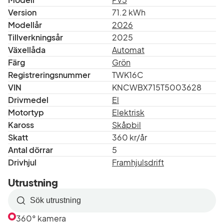
Version
71.2 kWh
Modellår
2026
Tillverkningsår
2025
Växellåda
Automat
Färg
Grön
Registreringsnummer
TWK16C
VIN
KNCWBX715T5003628
Drivmedel
El
Motortyp
Elektrisk
Kaross
Skåpbil
Skatt
360 kr/år
Antal dörrar
5
Drivhjul
Framhjulsdrift
Utrustning
Sök
efter
360° kamera