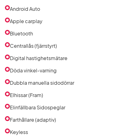
utrustning
i
Android Auto
listan
Apple carplay
Bluetooth
Centrallås (fjärrstyrt)
Digital hastighetsmätare
Döda vinkel-varning
Dubbla manuella sidodörrar
Elhissar (Fram)
Elinfällbara Sidospeglar
Farthållare (adaptiv)
Keyless