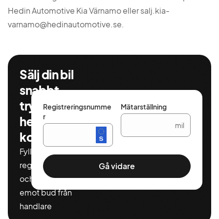
Hedin Automotive Kia Värnamo eller
salj.kia-
varnamo@hedinautomotive.se
.
Sälj din bil
snabbt,
tryggt och
Registreringsnumme
Mätarställning
r
helt
mil
kostnadsfritt
Fyll i ditt
registeringnummer
Gå vidare
och miltal för att ta
emot bud från
handlare