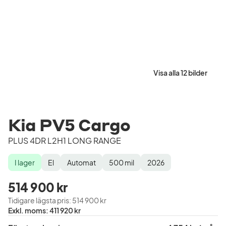
Visa alla 12 bilder
Kia PV5 Cargo
PLUS 4DR L2H1 LONG RANGE
I lager
El
Automat
500
mil
2026
Lagerstatus
Drivmedel
Växellåda
Mätarställning
Modellår
514 900 kr
Tidigare lägsta pris
:
514 900 kr
Pris
Exkl. moms
:
411 920 kr
exklusive