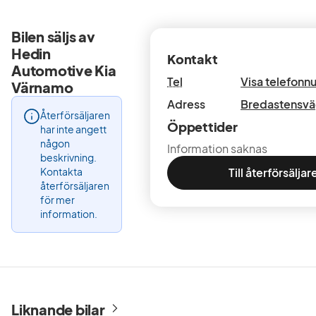
Bilen säljs av
Hedin
Kontakt
Automotive Kia
Tel
Visa telefon
Värnamo
Adress
Bredastensvä
Återförsäljaren
Öppettider
har inte angett
någon
Information saknas
beskrivning.
Kontakta
Till återförsäljar
återförsäljaren
för mer
information.
Liknande bilar