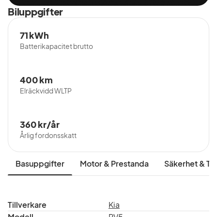
Biluppgifter
71 kWh
Batterikapacitet brutto
400 km
Elräckvidd WLTP
360 kr/år
Årlig fordonsskatt
Basuppgifter
Motor & Prestanda
Säkerhet & Tr
Tillverkare
Kia
Modell
PV5