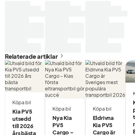
Laddar
Laddar
Laddar
sökresultat...
sökresultat...
sökresultat...
Relaterade artiklar
Köpa bil
Köpa bil
Köpa bil
Kia PV5
Nya Kia
Eldrivna
utsedd
PV5
Kia PV5
till 2026
Cargo –
Cargo är
års bästa