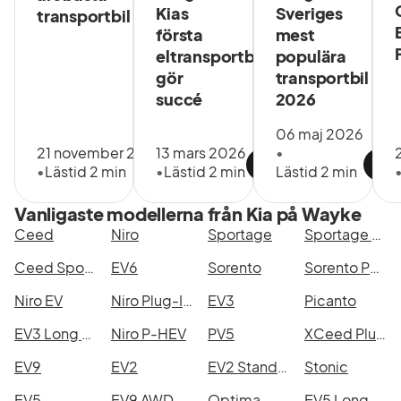
Kias
Sveriges
transportbil
första
mest
eltransportbil
populära
gör
transportbil
succé
2026
06 maj 2026
21 november 2025
13 mars 2026
•
•
Lästid 2 min
•
Lästid 2 min
Lästid 2 min
Vanligaste modellerna från Kia på Wayke
Ceed
Niro
Sportage
Sportage PHEV
Ceed Sportswagon Plug-in Hybrid
EV6
Sorento
Sorento PHEV
Niro EV
Niro Plug-In-Hybrid
EV3
Picanto
EV3 Long Range
Niro P-HEV
PV5
XCeed Plug-in Hybrid
EV9
EV2
EV2 Standard Range
Stonic
EV5
EV9 AWD
Optima
EV5 Long Range