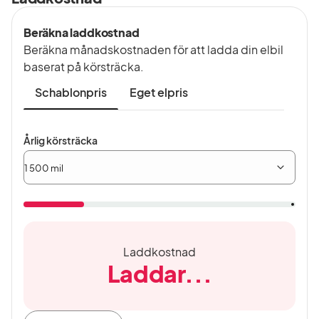
Beräkna laddkostnad
Beräkna månadskostnaden för att ladda din elbil
baserat på körsträcka.
Schablonpris
Eget elpris
Årlig
Årlig körsträcka
körsträcka
Laddkostnad
Laddar...