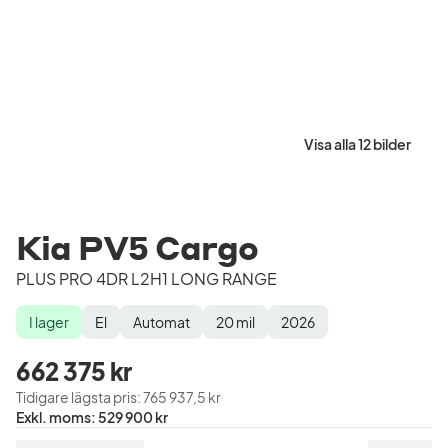
Visa alla 12 bilder
Kia PV5 Cargo
PLUS PRO 4DR L2H1 LONG RANGE
I lager
El
Automat
20
mil
2026
Lagerstatus
Drivmedel
Växellåda
Mätarställning
Modellår
662 375 kr
Tidigare lägsta pris
:
765 937,5 kr
Pris
Exkl. moms
:
529 900 kr
exklusive