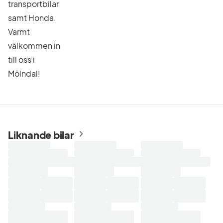
transportbilar
samt Honda.
Varmt
välkommen in
till oss i
Mölndal!
Liknande bilar
Laddar
Laddar
Laddar
sökresultat...
sökresultat...
sökresultat...