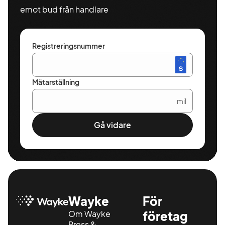
emot bud från handlare
Registreringsnummer
Mätarställning
mil
Gå vidare
Wayke
För
Om Wayke
företag
Press &