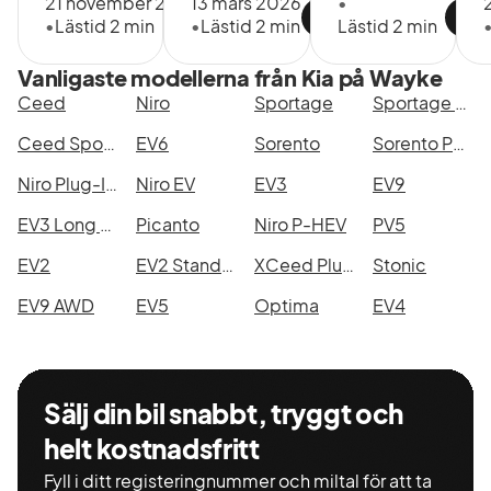
21 november 2025
13 mars 2026
•
•
Lästid 2 min
•
Lästid 2 min
Lästid 2 min
Vanligaste modellerna från Kia på Wayke
Ceed
Niro
Sportage
Sportage PHEV
Ceed Sportswagon Plug-in Hybrid
EV6
Sorento
Sorento PHEV
Niro Plug-In-Hybrid
Niro EV
EV3
EV9
EV3 Long Range
Picanto
Niro P-HEV
PV5
EV2
EV2 Standard Range
XCeed Plug-in Hybrid
Stonic
EV9 AWD
EV5
Optima
EV4
Sälj din bil snabbt, tryggt och
helt kostnadsfritt
Fyll i ditt registeringnummer och miltal för att ta