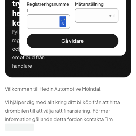
tryggt och
Registreringsnumme
Mätarställning
r
helt
mil
kostnadsfritt
Fyll i ditt
registeringnummer
Gå vidare
och miltal för att ta
emot bud från
handlare
Välkommen till Hedin Automotive Mölndal.
Vi hjälper dig med allt kring ditt bilköp från att hitta
drömbilen till att välja rätt finansiering. För mer
information gällande detta fordon kontakta Tim
Lundmark på 031-7900419 eller