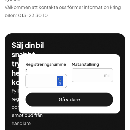
Välkommen att kontakta oss för mer information kring
bilen: 013–23 30 10
Sälj din bil
snabbt,
tryggt och
Registreringsnumme
Mätarställning
r
helt
mil
kostnadsfritt
Fyll i ditt
registeringnummer
Gå vidare
och miltal för att ta
emot bud från
handlare