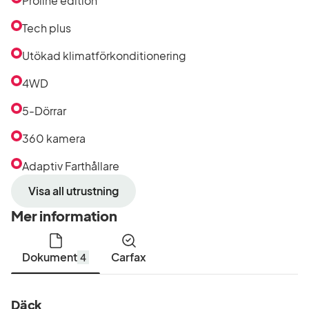
Proline edition
Tech plus
Utökad klimatförkonditionering
4WD
5-Dörrar
360 kamera
Adaptiv Farthållare
Visa all utrustning
Mer information
Dokument
Carfax
4
Däck