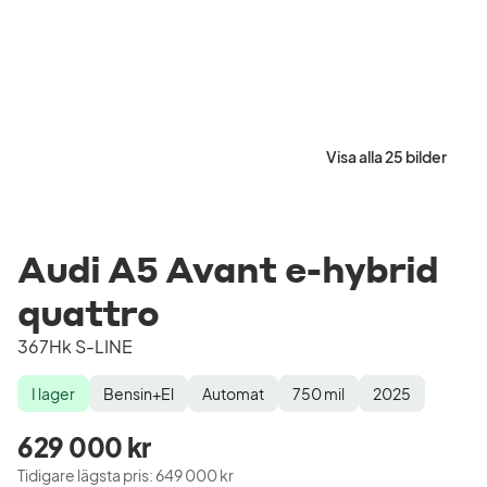
Visa alla 25 bilder
Audi A5 Avant e-hybrid
quattro
367Hk S-LINE
I lager
Bensin+El
Automat
750
mil
2025
Lagerstatus
Drivmedel
Växellåda
Mätarställning
Modellår
629 000 kr
Tidigare lägsta pris
:
649 000 kr