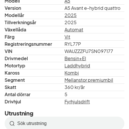
Modell
A5
Version
A5 Avant e-hybrid quattro
Modellår
2025
Tillverkningsår
2025
Växellåda
Automat
Färg
Vit
Registreringsnummer
RYL77P
VIN
WAUZZZFU7SN097177
Drivmedel
Bensin+El
Motortyp
Laddhybrid
Kaross
Kombi
Segment
Mellanstor premiumbil
Skatt
360 kr/år
Antal dörrar
5
Drivhjul
Fyrhjulsdrift
Utrustning
Sök