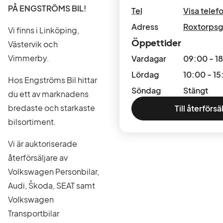
PÅ ENGSTRÖMS BIL!
Tel
Visa tele
Adress
Roxtorpsg
Vi finns i Linköping,
Öppettider
Västervik och
Vimmerby.
Vardagar
09:00 - 1
Lördag
10:00 - 15
Hos Engströms Bil hittar
Söndag
Stängt
du ett av marknadens
bredaste och starkaste
Till återförsä
bilsortiment.
Vi är auktoriserade
återförsäljare av
Volkswagen Personbilar,
Audi, Škoda, SEAT samt
Volkswagen
Transportbilar