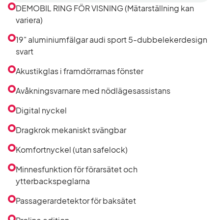
efter
DEMOBIL RING FÖR VISNING (Mätarställning kan
utrustning
variera)
i
listan
19" aluminiumfälgar audi sport 5-dubbelekerdesign
svart
Akustikglas i framdörrarnas fönster
Avåkningsvarnare med nödlägesassistans
Digital nyckel
Dragkrok mekaniskt svängbar
Komfortnyckel (utan safelock)
Minnesfunktion för förarsätet och
ytterbackspeglarna
Passagerardetektor för baksätet