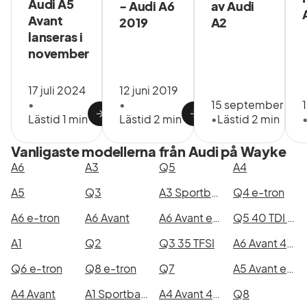
Audi A5
- Audi A6
av Audi
Avant
2019
A2
lanseras i
november
17 juli 2024
12 juni 2019
•
•
15 september 20
Lästid 1 min
Lästid 2 min
•
Lästid 2 min
Vanligaste modellerna från Audi på Wayke
A6
A3
Q5
A4
A5
Q3
A3 Sportback 35 TFSI
Q4 e-tron
A6 e-tron
A6 Avant
A6 Avant e-hybrid quattro
Q5 40 TDI quattro
A1
Q2
Q3 35 TFSI
A6 Avant 40 TDI quattro
Q6 e-tron
Q8 e-tron
Q7
A5 Avant e-hybrid quattro
A4 Avant
A1 Sportback 30 TFSI
A4 Avant 40 TDI quattro
Q8