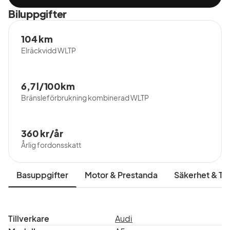
Biluppgifter
104 km
Elräckvidd WLTP
6,7 l/100km
Bränsleförbrukning kombinerad WLTP
360 kr/år
Årlig fordonsskatt
Basuppgifter
Motor & Prestanda
Säkerhet & Tr
Tillverkare
Audi