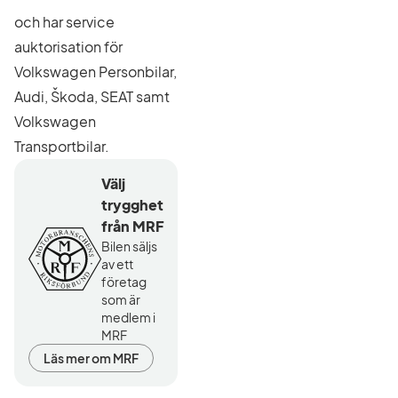
och har service
auktorisation för
Volkswagen Personbilar,
Audi, Škoda, SEAT samt
Volkswagen
Transportbilar.
Välj
trygghet
från MRF
Bilen säljs
av ett
företag
som är
medlem i
MRF
Läs mer om MRF