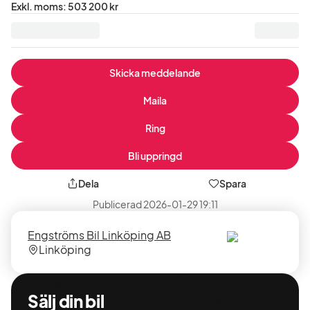
Pris
Exkl. moms
:
503 200 kr
exklusive
moms
:
Skicka meddelande
Maila
Ring
Bli uppringd
Dela
Spara
Publicerad
2026-01-29 19:11
Säljare
Säljarens
Engströms Bil Linköping AB
plats
Linköping
Sälj din bil