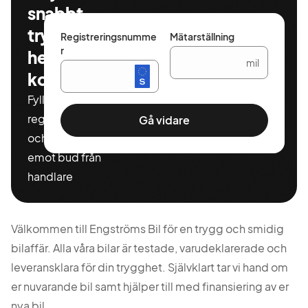
snabbt,
tryggt och
Registreringsnumme
Mätarställning
r
helt
mil
kostnadsfritt
Fyll i ditt
registeringnummer
Gå vidare
och miltal för att ta
emot bud från
handlare
Välkommen till Engströms Bil för en trygg och smidig
bilaffär. Alla våra bilar är testade, varudeklarerade och
leveransklara för din trygghet. Självklart tar vi hand om
er nuvarande bil samt hjälper till med finansiering av er
nya bil.