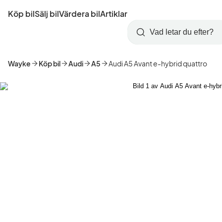
Hoppa
Köp bil
Sälj bil
Värdera bil
Artiklar
till
Skapa
Logga
huvudinnehåll
Startsida
Sök
konto
in
Wayke
Köp bil
Audi
A5
Audi A5 Avant e-hybrid quattro