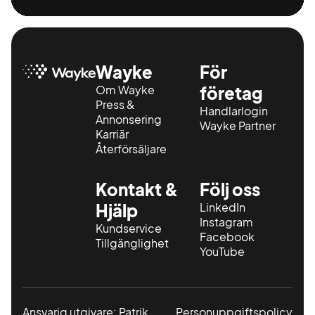
Wayke
För
Om Wayke
företag
Press &
Handlarlogin
Annonsering
Wayke Partner
Karriär
Återförsäljare
Kontakt &
Följ oss
Hjälp
LinkedIn
Instagram
Kundservice
Facebook
Tillgänglighet
YouTube
Ansvarig utgivare: Patrik
Personuppgiftspolicy