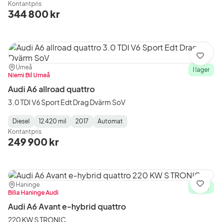
Kontantpris
Type
Year
Type
:
:
:
344 800 kr
Spara
Plats:
Återförsäljare:
Umeå
I lager
Niemi Bil Umeå
Audi A6 allroad quattro
3.0 TDI V6 Sport Edt Drag Dvärm SoV
Diesel
12 420 mil
2017
Automat
Fuel
Mätarställning
Model
Gearbox
:
Kontantpris
Type
Year
Type
:
:
:
249 900 kr
Plats:
Återförsäljare:
Haninge
Spara
I lager
Bilia Haninge Audi
Audi A6 Avant e-hybrid quattro
220 KW S TRONIC