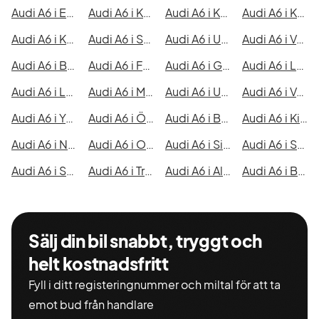
Audi A6 i Eskilstuna
Audi A6 i Kalmar
Audi A6 i Karlskrona
Audi A6 i Karlstad
Audi A6 i Kristianstad
Audi A6 i Sundsvall
Audi A6 i Umeå
Audi A6 i Varberg
Audi A6 i Borås
Audi A6 i Falkenberg
Audi A6 i Gävle
Audi A6 i Luleå
Audi A6 i Lund
Audi A6 i Mönsterås
Audi A6 i Uddevalla
Audi A6 i Västervik
Audi A6 i Ystad
Audi A6 i Östersund
Audi A6 i Borlänge
Audi A6 i Kiruna
Audi A6 i Nyköping
Audi A6 i Oskarshamn
Audi A6 i Sigtuna
Audi A6 i Skellefteå
Audi A6 i Skövde
Audi A6 i Trollhättan
Audi A6 i Alingsås
Audi A6 i Båstad
Sälj din bil snabbt, tryggt och
helt kostnadsfritt
Fyll i ditt registeringnummer och miltal för att ta
emot bud från handlare