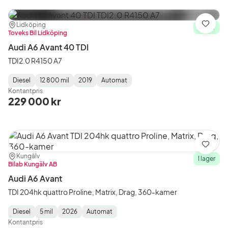
Plats:
Återförsäljare:
Lidköping
Spara
I lager
Toveks Bil Lidköping
Audi A6 Avant 40 TDI
TDI2.0 R4150 A7
Diesel
12 800 mil
2019
Automat
Fuel
Mätarställning
Model
Gearbox
:
Kontantpris
Type
Year
Type
:
:
:
229 000 kr
Spara
Plats:
Återförsäljare:
Kungälv
I lager
Bilab Kungälv AB
Audi A6 Avant
TDI 204hk quattro Proline, Matrix, Drag, 360-kamer
Diesel
5 mil
2026
Automat
Fuel
Mätarställning
Model
Gearbox
:
Kontantpris
Type
Year
Type
:
:
: