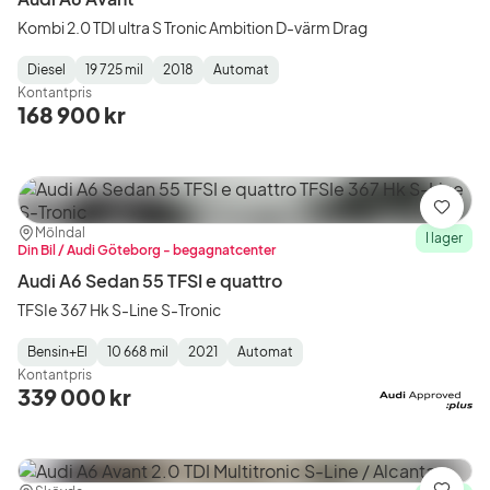
Kombi 2.0 TDI ultra S Tronic Ambition D-värm Drag
Diesel
19 725 mil
2018
Automat
Fuel
Mätarställning
Model
Gearbox
:
Kontantpris
Type
Year
Type
:
:
:
168 900 kr
Spara
Plats:
Återförsäljare:
Mölndal
I lager
Din Bil / Audi Göteborg - begagnatcenter
Audi A6 Sedan 55 TFSI e quattro
TFSIe 367 Hk S-Line S-Tronic
Bensin+El
10 668 mil
2021
Automat
Fuel
Mätarställning
Model
Gearbox
:
Kontantpris
Type
Year
Type
:
:
:
339 000 kr