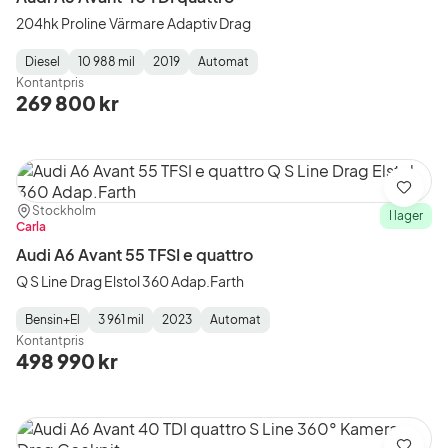
204hk Proline Värmare Adaptiv Drag
Diesel
10 988 mil
2019
Automat
Fuel
Mätarställning
Model
Gearbox
:
Kontantpris
Type
Year
Type
:
:
:
269 800 kr
Spara
Plats:
Återförsäljare:
Stockholm
I lager
Carla
Audi A6 Avant 55 TFSI e quattro
Q S Line Drag Elstol 360 Adap.Farth
Bensin+El
3 961 mil
2023
Automat
Fuel
Mätarställning
Model
Gearbox
:
Kontantpris
Type
Year
Type
:
:
:
498 990 kr