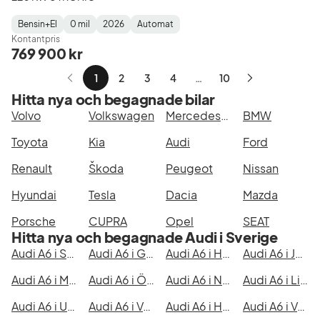
Bensin+El
0 mil
2026
Automat
Fuel
Mätarställning
Model
Gearbox
:
Kontantpris
Type
Year
Type
:
:
:
769 900 kr
1
2
3
4
…
10
Nästa
Hitta nya och begagnade bilar
sida
Volvo
Volkswagen
Mercedes-Benz
BMW
Toyota
Kia
Audi
Ford
Renault
Škoda
Peugeot
Nissan
Hyundai
Tesla
Dacia
Mazda
Porsche
CUPRA
Opel
SEAT
Hitta nya och begagnade Audi i Sverige
Audi A6 i Stockholm
Audi A6 i Göteborg
Audi A6 i Helsingborg
Audi A6 i Jönköping
Audi A6 i Malmö
Audi A6 i Örebro
Audi A6 i Norrköping
Audi A6 i Linköping
Audi A6 i Uppsala
Audi A6 i Västerås
Audi A6 i Halmstad
Audi A6 i Växjö