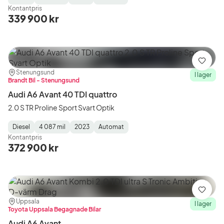
Fuel
Mätarställning
Model
Gearbox
:
Kontantpris
Type
Year
Type
:
:
:
339 900 kr
Spara
Plats:
Återförsäljare:
Stenungsund
I lager
Brandt Bil - Stenungsund
Audi A6 Avant 40 TDI quattro
2.0 S TR Proline Sport Svart Optik
Diesel
4 087 mil
2023
Automat
Fuel
Mätarställning
Model
Gearbox
:
Kontantpris
Type
Year
Type
:
:
:
372 900 kr
Spara
Plats:
Återförsäljare:
Uppsala
I lager
Toyota Uppsala Begagnade Bilar
Audi A6 Avant