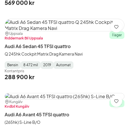
569 000 kr
Spara
Plats:
Återförsäljare:
Uppsala
I lager
Riddermark Bil Uppsala
Audi A6 Sedan 45 TFSI quattro
Q 245hk Cockpit Matrix Drag Kamera Navi
Bensin
8 472 mil
2019
Automat
Fuel
Mätarställning
Model
Gearbox
:
Kontantpris
Type
Year
Type
:
:
:
288 900 kr
Plats:
Återförsäljare:
Kungälv
Spara
I lager
Kvdbil Kungälv
Audi A6 Avant 45 TFSI quattro
(265hk) S-Line B/O