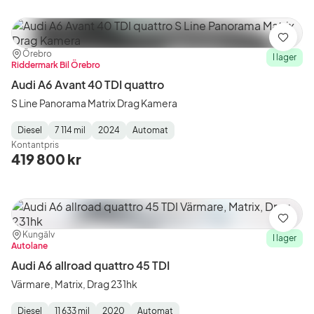
Spara
Plats:
Återförsäljare:
Örebro
I lager
Riddermark Bil Örebro
Audi A6 Avant 40 TDI quattro
S Line Panorama Matrix Drag Kamera
Diesel
7 114 mil
2024
Automat
Fuel
Mätarställning
Model
Gearbox
:
Kontantpris
Type
Year
Type
:
:
:
419 800 kr
Spara
Plats:
Återförsäljare:
Kungälv
I lager
Autolane
Audi A6 allroad quattro 45 TDI
Värmare, Matrix, Drag 231hk
Diesel
11 633 mil
2020
Automat