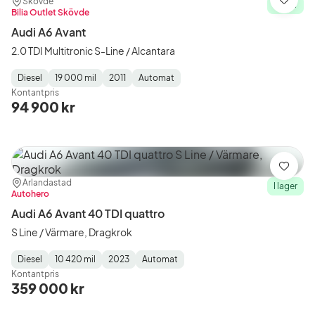
Plats:
Återförsäljare:
Skövde
Spara
I lager
Bilia Outlet Skövde
Audi A6 Avant
2.0 TDI Multitronic S-Line / Alcantara
Diesel
19 000 mil
2011
Automat
Fuel
Mätarställning
Model
Gearbox
:
Kontantpris
Type
Year
Type
:
:
:
94 900 kr
Spara
Plats:
Återförsäljare:
Arlandastad
I lager
Autohero
Audi A6 Avant 40 TDI quattro
S Line / Värmare, Dragkrok
Diesel
10 420 mil
2023
Automat
Fuel
Mätarställning
Model
Gearbox
:
Kontantpris
Type
Year
Type
:
:
:
359 000 kr