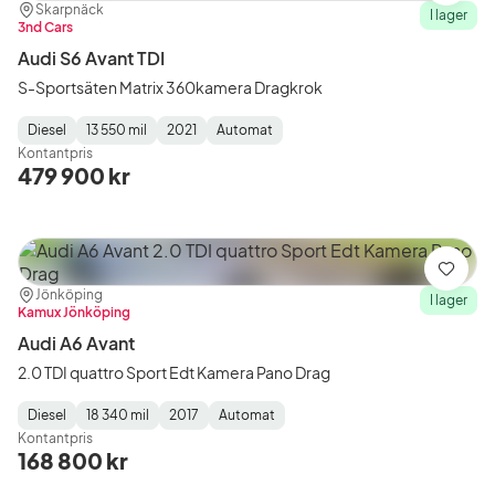
Plats:
Återförsäljare:
Skarpnäck
I lager
3nd Cars
Audi S6 Avant TDI
S-Sportsäten Matrix 360kamera Dragkrok
Diesel
13 550 mil
2021
Automat
Fuel
Mätarställning
Model
Gearbox
:
Kontantpris
Type
Year
Type
:
:
:
479 900 kr
Spara
Plats:
Återförsäljare:
Jönköping
I lager
Kamux Jönköping
Audi A6 Avant
2.0 TDI quattro Sport Edt Kamera Pano Drag
Diesel
18 340 mil
2017
Automat
Fuel
Mätarställning
Model
Gearbox
:
Kontantpris
Type
Year
Type
:
:
:
168 800 kr