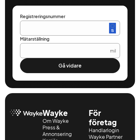
Registreringsnummer
Mätarställning
mil
Gå vidare
Wayke
För
Om Wayke
företag
Press &
Handlarlogin
Annonsering
Wayke Partner