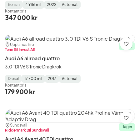
Bensin
4 986 mil
2022
Automat
Fuel
Mätarställning
Model
Gearbox
:
Kontantpris
Type
Year
Type
:
:
:
347 000 kr
Plats:
Återförsäljare:
Upplands Bro
Spara
I lager
Tenn Bil Invest AB
Audi A6 allroad quattro
3.0 TDI V6 S Tronic Dragkrok
Diesel
17 700 mil
2017
Automat
Fuel
Mätarställning
Model
Gearbox
:
Kontantpris
Type
Year
Type
:
:
:
179 900 kr
Spara
Plats:
Återförsäljare:
Sundsvall
I lager
Riddermark Bil Sundsvall
Audi A6 Avant 40 TDI quattro