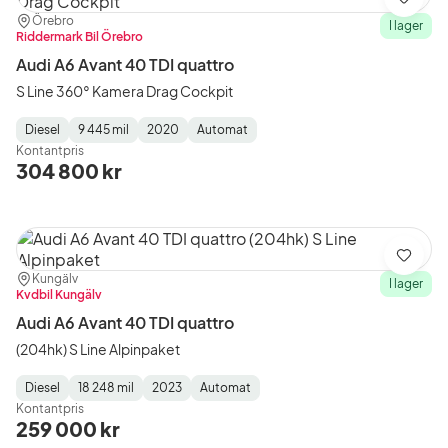
Spara
Plats:
Återförsäljare:
Örebro
I lager
Riddermark Bil Örebro
Audi A6 Avant 40 TDI quattro
S Line 360° Kamera Drag Cockpit
Diesel
9 445 mil
2020
Automat
Fuel
Mätarställning
Model
Gearbox
:
Kontantpris
Type
Year
Type
:
:
:
304 800 kr
Spara
Plats:
Återförsäljare:
Kungälv
I lager
Kvdbil Kungälv
Audi A6 Avant 40 TDI quattro
(204hk) S Line Alpinpaket
Diesel
18 248 mil
2023
Automat
Fuel
Mätarställning
Model
Gearbox
:
Kontantpris
Type
Year
Type
:
:
:
259 000 kr