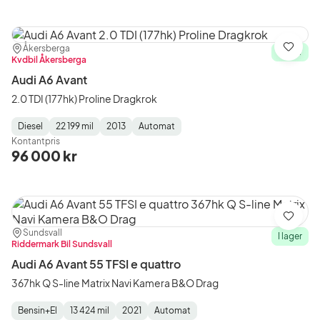
Plats:
Återförsäljare:
Åkersberga
Spara
I lager
Kvdbil Åkersberga
Audi A6 Avant
2.0 TDI (177hk) Proline Dragkrok
Diesel
22 199 mil
2013
Automat
Fuel
Mätarställning
Model
Gearbox
:
Kontantpris
Type
Year
Type
:
:
:
96 000 kr
Spara
Plats:
Återförsäljare:
Sundsvall
I lager
Riddermark Bil Sundsvall
Audi A6 Avant 55 TFSI e quattro
367hk Q S-line Matrix Navi Kamera B&O Drag
Bensin+El
13 424 mil
2021
Automat
Fuel
Mätarställning
Model
Gearbox
: