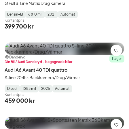
Q Full S-Line Matrix Drag Kamera
definitivt vara ett intressant alternativ för dig.
Bensin+El
6 810 mil
2021
Automat
Fuel
Mätarställning
Model
Gearbox
:
Populära versioner:
Kontantpris
Type
Year
Type
:
:
:
399 700 kr
Audi A6 Avant
Audi A6 Allroad Quattro
Audi RS 6
Spara
Plats:
Återförsäljare:
Danderyd
I lager
Din Bil / Audi Danderyd - begagnade bilar
Audi A6 Avant 40 TDI quattro
S-line 204hk Backkamera/Drag/Värmar
Diesel
1 283 mil
2025
Automat
Fuel
Mätarställning
Model
Gearbox
:
Kontantpris
Type
Year
Type
:
:
:
459 000 kr
Spara