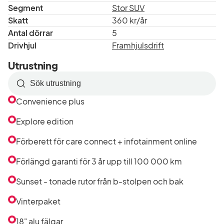
Segment
Stor SUV
Skatt
360 kr/år
Antal dörrar
5
Drivhjul
Framhjulsdrift
Utrustning
Sök
efter
Convenience plus
utrustning
i
Explore edition
listan
Förberett för care connect + infotainment online
Förlängd garanti för 3 år upp till 100 000 km
Sunset - tonade rutor från b-stolpen och bak
Vinterpaket
18" alu fälgar