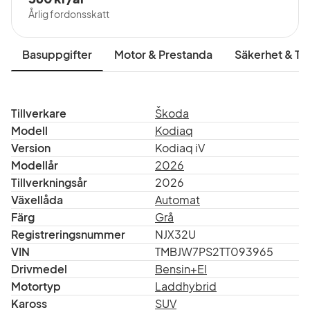
Årlig fordonsskatt
Basuppgifter
Motor & Prestanda
Säkerhet & Tr
Tillverkare
Škoda
Modell
Kodiaq
Version
Kodiaq iV
Modellår
2026
Tillverkningsår
2026
Växellåda
Automat
Färg
Grå
Registreringsnummer
NJX32U
VIN
TMBJW7PS2TT093965
Drivmedel
Bensin+El
Motortyp
Laddhybrid
Kaross
SUV