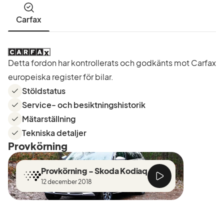
Carfax
Detta fordon har kontrollerats och godkänts mot Carfax
europeiska register för bilar.
Stöldstatus
Service- och besiktningshistorik
Mätarställning
Tekniska detaljer
Provkörning
Provkörning - Skoda Kodiaq
12 december 2018