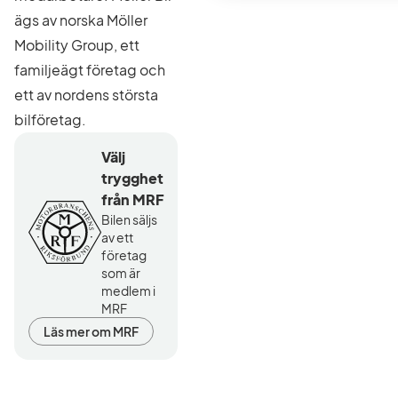
ägs av norska Möller
Mobility Group, ett
familjeägt företag och
ett av nordens största
bilföretag.
Välj
trygghet
från MRF
Bilen säljs
av ett
företag
som är
medlem i
MRF
Läs mer om MRF