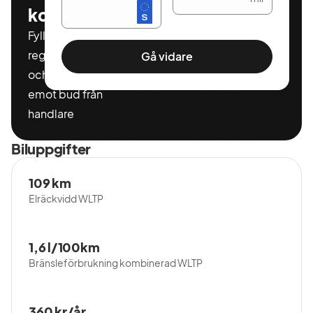
kostnadsfritt
Fyll i ditt
registeringnummer
Gå vidare
och miltal för att ta
emot bud från
handlare
Biluppgifter
109 km
Elräckvidd WLTP
1,6 l/100km
Bränsleförbrukning kombinerad WLTP
360 kr/år