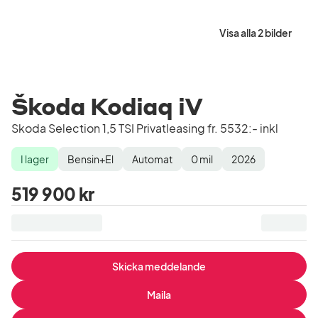
Visa alla 2 bilder
Škoda Kodiaq iV
Skoda Selection 1,5 TSI Privatleasing fr. 5532:- inkl
I lager
Bensin+El
Automat
0
mil
2026
Lagerstatus
Drivmedel
Växellåda
Mätarställning
Modellår
519 900 kr
Skicka meddelande
Maila