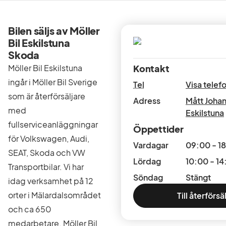
Bilen säljs av Möller
Bil Eskilstuna
Skoda
Möller Bil Eskilstuna
Kontakt
ingår i Möller Bil Sverige
Tel
Visa tele
som är återförsäljare
Adress
Mått Joha
med
Eskilstuna
fullserviceanläggningar
Öppettider
för Volkswagen, Audi,
Vardagar
09:00 - 1
SEAT, Skoda och VW
Lördag
10:00 - 14
Transportbilar. Vi har
Söndag
Stängt
idag verksamhet på 12
orter i Mälardalsområdet
Till återförsä
och ca 650
medarbetare. Möller Bil