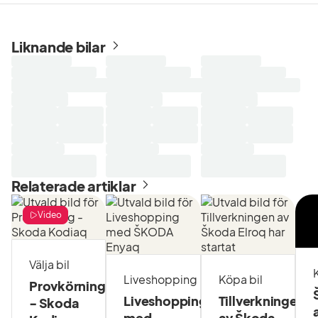
Liknande bilar
Laddar
Laddar
Laddar
sökresultat...
sökresultat...
sökresultat...
Relaterade artiklar
Video
Välja bil
Liveshopping
Köpa bil
Provkörning
Liveshopping
Tillverkningen
- Skoda
med
av Škoda