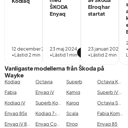
Kodiaq
ŠKODA
Elroq har
Enyaq
startat
12 december 2018
23 maj 2024
23 januari 2025
•
Lästid 2 min
•
Lästid 1 min
•
Lästid 2 min
Vanligaste modellerna från Škoda på
Wayke
Kodiaq
Octavia
Superb
Octavia Kombi
Fabia
Enyaq iV
Kamiq
Superb iV Kombi
Kodiaq iV
Superb Kombi
Karoq
Octavia Scout
Enyaq 85x
Kodiaq 7-Seater
Scala
Fabia Kombi
Enyaq iV 80x
Enyaq Coupé RS
Elroq
Enyaq 85