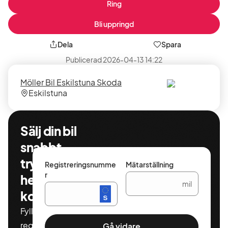
Ring
Bli uppringd
Dela
Spara
Publicerad
2026-04-13 14:22
Säljare
Säljarens
Möller Bil Eskilstuna Skoda
plats
Eskilstuna
Sälj din bil
snabbt,
tryggt och
Registreringsnumme
Mätarställning
r
helt
mil
kostnadsfritt
Fyll i ditt
registeringnummer
Gå vidare