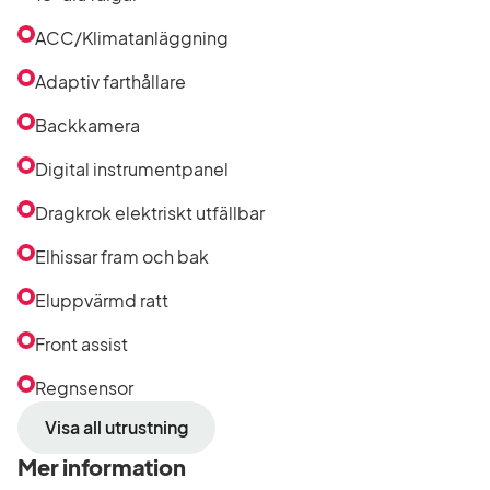
ACC/Klimatanläggning
Adaptiv farthållare
Backkamera
Digital instrumentpanel
Dragkrok elektriskt utfällbar
Elhissar fram och bak
Eluppvärmd ratt
Front assist
Regnsensor
Visa all utrustning
Mer information