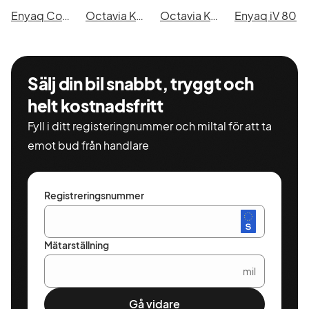
Enyaq Coupé RS iV
Octavia Kombi RS
Octavia Kombi iV
Enyaq iV 80
Sälj din bil snabbt, tryggt och
helt kostnadsfritt
Fyll i ditt registeringnummer och miltal för att ta
emot bud från handlare
Registreringsnummer
Mätarställning
mil
Gå vidare