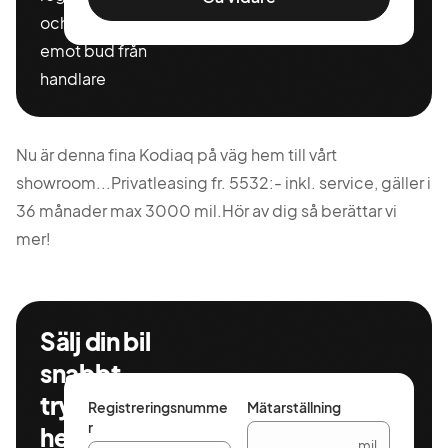
och miltal för att ta
emot bud från
handlare
Nu är denna fina Kodiaq på väg hem till vårt
showroom...Privatleasing fr. 5532:- inkl. service, gäller i
36 månader max 3000 mil.Hör av dig så berättar vi
mer!
Sälj din bil
snabbt,
tryggt och
Registreringsnumme
Mätarställning
r
helt
mil