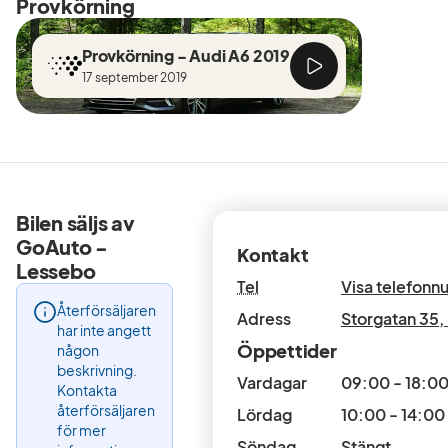
Provkörning
Provkörning - Audi A6 2019
17 september 2019
Bilen säljs av
GoAuto -
Kontakt
Lessebo
Tel
Visa telefon
Återförsäljaren
Adress
Storgatan 35
,
har inte angett
Öppettider
någon
beskrivning.
Vardagar
09:00 - 18:0
Kontakta
återförsäljaren
Lördag
10:00 - 14:00
för mer
Söndag
Stängt