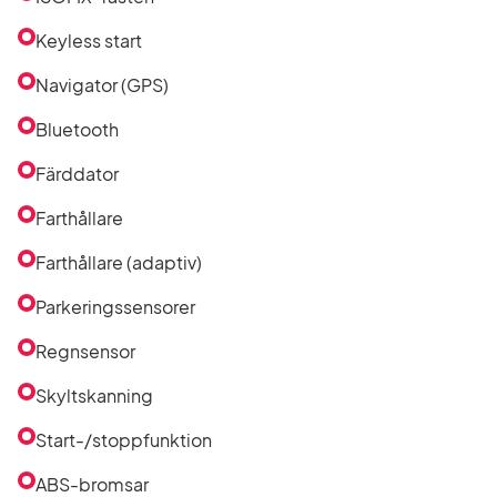
Varudeklarerade! Vi tillhandahåller självklart också
förmånlig finansiering och förlängd garanti samt
Keyless start
försäkring. Välkommen till GoAuto
Navigator (GPS)
Bluetooth
Färddator
Farthållare
Farthållare (adaptiv)
Parkeringssensorer
Regnsensor
Skyltskanning
Start-/stoppfunktion
ABS-bromsar