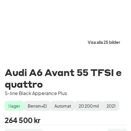
Visa alla 25 bilder
Audi A6 Avant 55 TFSI e
quattro
S-line Black Apperance Plus
I lager
Bensin+El
Automat
20 200
mil
2021
Lagerstatus
Drivmedel
Växellåda
Mätarställning
Modellår
264 500 kr