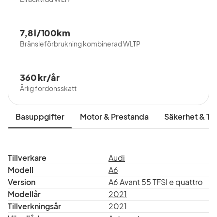
S-Line
Digital cockpit
Stora infotainmentskärmar
7,8 l/100km
Apple CarPlay och Android Auto
Bränsleförbrukning kombinerad WLTP
Adaptiv farthållare
Parkeringssensorer och backkamera
360 kr/år
LED-strålkastare
Årlig fordonsskatt
Klimatanläggning
Elbaklucka
Basuppgifter
Motor & Prestanda
Säkerhet & Tr
Bekväm och rymlig interiör
Service utförd på märkesverkstad vid:
Tillverkare
Audi
28 663 km
Modell
A6
53 130 km
Version
A6 Avant 55 TFSI e quattro
83 082 km
Modellår
2021
113 000 km
Tillverkningsår
2021