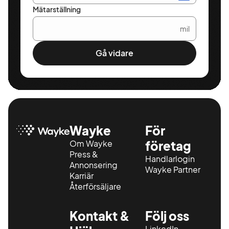
Mätarställning
mil
Gå vidare
Wayke
För
Om Wayke
företag
Press &
Handlarlogin
Annonsering
Wayke Partner
Karriär
Återförsäljare
Kontakt &
Följ oss
LinkedIn