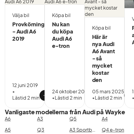
Välja bil
Köpa bil
V
Provkörning
Nu kan
Köpa bil
- Audi A6
du köpa
Här är
2019
Audi A6
nya Audi
e-tron
A6 Avant
- så
mycket
kostar
den
12 juni 2019
•
24 oktober 2024
05 mars 2025
Lästid 2 min
•
Lästid 2 min
•
Lästid 2 min
Vanligaste modellerna från Audi på Wayke
A6
A3
Q5
A4
A5
Q3
A3 Sportback 35 TFSI
Q4 e-tron