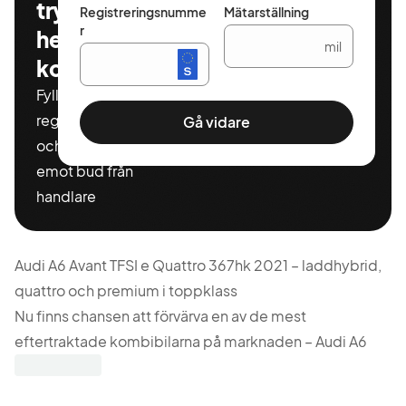
tryggt och
Registreringsnumme
Mätarställning
r
helt
mil
kostnadsfritt
Fyll i ditt
registeringnummer
Gå vidare
och miltal för att ta
emot bud från
handlare
Audi A6 Avant TFSI e Quattro 367hk 2021 – laddhybrid,
quattro och premium i toppklass
Nu finns chansen att förvärva en av de mest
eftertraktade kombibilarna på marknaden – Audi A6
Avant TFSI e med kraftfull laddhybridteknik och quattro
fyrhjulsdrift. En perfekt kombination av prestanda,