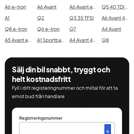
A6 e-tron
A6 Avant
A6 Avant e-hybrid quattro
Q5 40 TDI quattro
A1
Q2
Q3 35 TFSI
A6 Avant 40 TDI quattro
Q8 e-tron
Q6 e-tron
Q7
A4 Avant
A5 Avant e-hybrid quattro
A1 Sportback 30 TFSI
A4 Avant 40 TDI quattro
Q8
Sälj din bil snabbt, tryggt och
helt kostnadsfritt
Fyll i ditt registeringnummer och miltal för att ta
emot bud från handlare
Registreringsnummer