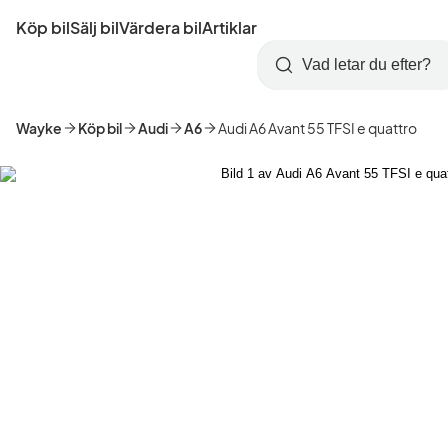
Hoppa
Köp bil
Sälj bil
Värdera bil
Artiklar
till
Skapa
Logga
huvudinnehåll
Startsida
Sök
konto
in
Wayke
Köp bil
Audi
A6
Audi A6 Avant 55 TFSI e quattro