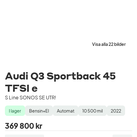
Visa alla 22 bilder
Audi Q3 Sportback 45
TFSI e
S Line SONOS SE UTR!
I lager
Bensin+El
Automat
10 500
mil
2022
Lagerstatus
Drivmedel
Växellåda
Mätarställning
Modellår
369 800 kr