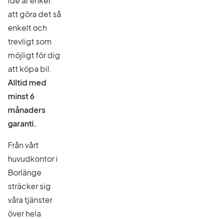
idé är enkel:
att göra det så
enkelt och
trevligt som
möjligt för dig
att köpa bil.
Alltid med
minst 6
månaders
garanti.
Från vårt
huvudkontor i
Borlänge
sträcker sig
våra tjänster
över hela