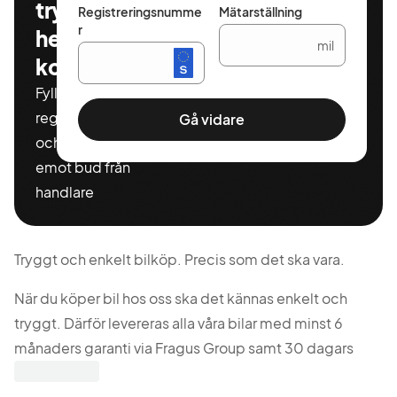
tryggt och
Registreringsnumme
Mätarställning
r
helt
mil
kostnadsfritt
Fyll i ditt
registeringnummer
Gå vidare
och miltal för att ta
emot bud från
handlare
Tryggt och enkelt bilköp. Precis som det ska vara.
När du köper bil hos oss ska det kännas enkelt och
tryggt. Därför levereras alla våra bilar med minst 6
månaders garanti via Fragus Group samt 30 dagars
kostnadsfri försäkring från Länsförsäkringar. Du ska