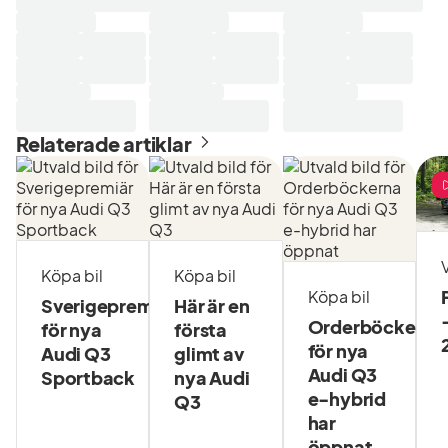
Relaterade artiklar
V
Köpa bil
Köpa bil
Köpa bil
Sverigepremiär
Här är en
Orderböckerna
för nya
första
för nya
Audi Q3
glimt av
Audi Q3
Sportback
nya Audi
e-hybrid
Q3
har
öppnat