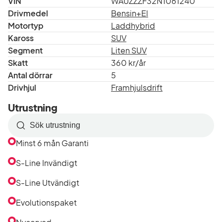
VIN
WAUZZZF32N1061240
Drivmedel
Bensin+El
Motortyp
Laddhybrid
Kaross
SUV
Segment
Liten SUV
Skatt
360 kr/år
Antal dörrar
5
Drivhjul
Framhjulsdrift
Utrustning
Sök
efter
Minst 6 mån Garanti
utrustning
i
S-Line Invändigt
listan
S-Line Utvändigt
Evolutionspaket