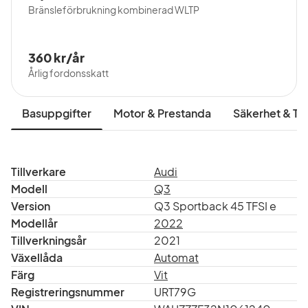
Bränsleförbrukning kombinerad WLTP
360 kr/år
Årlig fordonsskatt
Basuppgifter
Motor & Prestanda
Säkerhet & Tr
Tillverkare
Audi
Modell
Q3
Version
Q3 Sportback 45 TFSI e
Modellår
2022
Tillverkningsår
2021
Växellåda
Automat
Färg
Vit
Registreringsnummer
URT79G