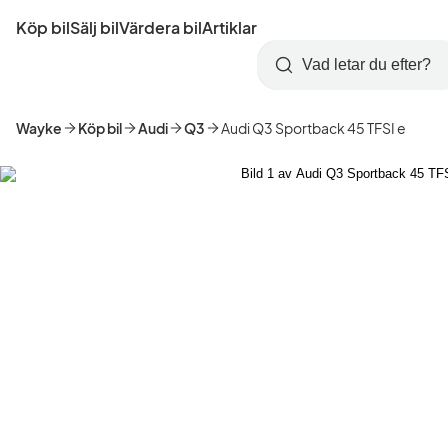
Hoppa
Köp bil
Sälj bil
Värdera bil
Artiklar
till
Skapa
Logga
huvudinnehåll
Startsida
Sök
konto
in
Wayke
Köp bil
Audi
Q3
Audi Q3 Sportback 45 TFSI e