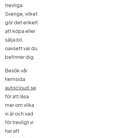
trevliga
Sverige, vilket
gör det enkelt
att köpa eller
sälja bil,
oavsett var du
befinner dig.
Besök vår
hemsida
autocloud.se
för att läsa
mer om vilka
vi är och vad
för trevligt vi
har att