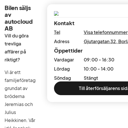
Bilen säljs
av
autocloud
Kontakt
AB
Tel
Visa telefonnummer
Vill du göra
Adress
Gjutargatan 32
,
Bor
trevliga
Öppettider
affärer på
riktigt?
Vardagar
09:00 - 16:30
Lördag
10:00 - 14:00
Vi är ett
Söndag
Stängt
familjeföretag
grundat av
Till återförsäljarens sid
bröderna
Jeremias och
Julius
Heikkinen. Vår