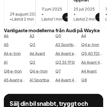
11 juni 2025
25 juli 2025
29 augusti 2025
•
•
•
Lästid 2 min
Lästid 1 min
Lästid 2 min
Vanligaste modellerna från Audi på Wayke
A6
A3
Q5
A4
A5
Q3
A3 Sportback 35 TFSI
Q4 e-tron
A6 e-tron
A6 Avant
A6 Avant e-hybrid quattro
Q5 40 TDI quattro
A1
Q2
Q3 35 TFSI
A6 Avant 40 TDI quattro
Q8 e-tron
Q6 e-tron
Q7
A4 Avant
A5 Avant e-hybrid quattro
A1 Sportback 30 TFSI
A4 Avant 40 TDI quattro
Q8
Sälj din bil snabbt, tryggt och