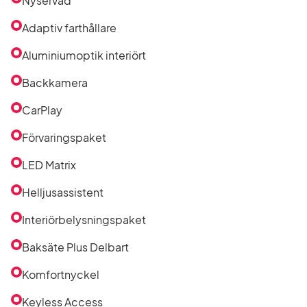
Nyservad
Adaptiv farthållare
Aluminiumoptik interiört
Backkamera
CarPlay
Förvaringspaket
LED Matrix
Helljusassistent
Interiörbelysningspaket
Baksäte Plus Delbart
Komfortnyckel
Keyless Access