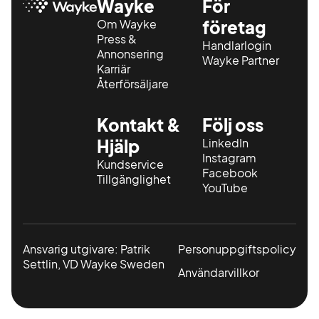
Wayke
För
Om Wayke
företag
Press &
Handlarlogin
Annonsering
Wayke Partner
Karriär
Återförsäljare
Kontakt &
Följ oss
Hjälp
LinkedIn
Instagram
Kundservice
Facebook
Tillgänglighet
YouTube
Ansvarig utgivare: Patrik
Personuppgiftspolicy
Settlin, VD Wayke Sweden
Användarvillkor