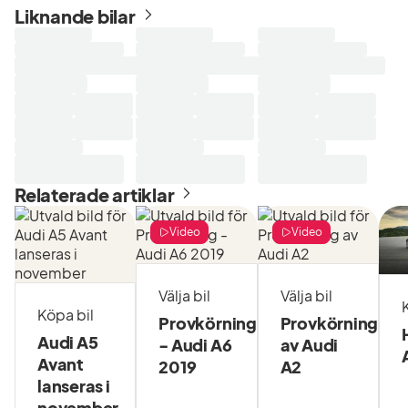
Liknande bilar
Laddar
Laddar
Laddar
sökresultat...
sökresultat...
sökresultat...
Relaterade artiklar
Video
Video
Välja bil
Välja bil
Köpa bil
Provkörning
Provkörning
Audi A5
- Audi A6
av Audi
Avant
2019
A2
lanseras i
november