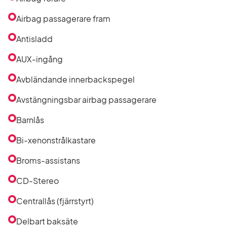
Airbag passagerare fram
Antisladd
AUX-ingång
Avbländande innerbackspegel
Avstängningsbar airbag passagerare
Barnlås
Bi-xenonstrålkastare
Broms-assistans
CD-Stereo
Centrallås (fjärrstyrt)
Delbart baksäte