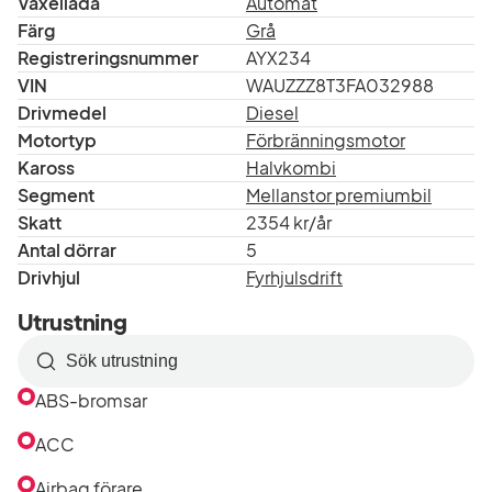
Växellåda
Automat
Färg
Grå
Registreringsnummer
AYX234
VIN
WAUZZZ8T3FA032988
Drivmedel
Diesel
Motortyp
Förbränningsmotor
Kaross
Halvkombi
Segment
Mellanstor premiumbil
Skatt
2354 kr/år
Antal dörrar
5
Drivhjul
Fyrhjulsdrift
Utrustning
Sök
efter
ABS-bromsar
utrustning
i
ACC
listan
Airbag förare