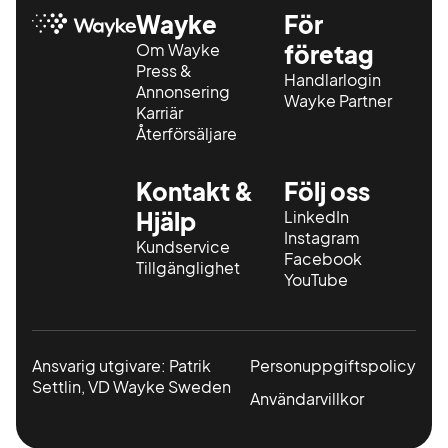
Wayke
För
Om Wayke
företag
Press &
Handlarlogin
Annonsering
Wayke Partner
Karriär
Återförsäljare
Kontakt &
Följ oss
Hjälp
LinkedIn
Instagram
Kundservice
Facebook
Tillgänglighet
YouTube
Ansvarig utgivare: Patrik
Personuppgiftspolicy
Settlin, VD Wayke Sweden
Användarvillkor