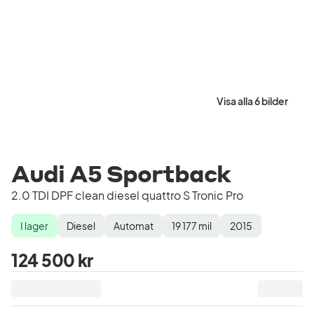
Visa alla 6 bilder
Audi A5 Sportback
2.0 TDI DPF clean diesel quattro S Tronic Pro
I lager
Diesel
Automat
19 177
mil
2015
Lagerstatus
Drivmedel
Växellåda
Mätarställning
Modellår
124 500 kr