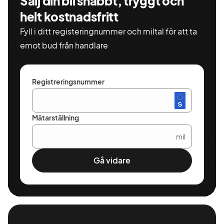
Sälj din bil snabbt, tryggt och
helt kostnadsfritt
Fyll i ditt registeringnummer och miltal för att ta
emot bud från handlare
Registreringsnummer
Mätarställning
mil
Gå vidare