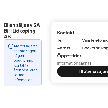
Bilen säljs av SA
Bil i Lidköping
Kontakt
AB
Tel
Visa telefon
Återförsäljaren
Adress
Sockerbruksg
har inte angett
Öppettider
någon
beskrivning.
Information saknas
Kontakta
återförsäljaren
Till återförsäljar
för mer
information.