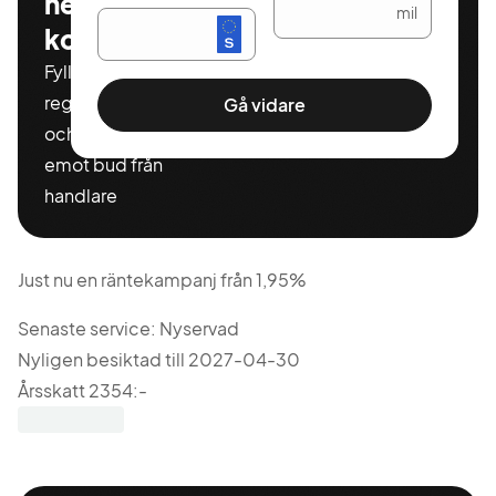
helt
mil
kostnadsfritt
Fyll i ditt
registeringnummer
Gå vidare
och miltal för att ta
emot bud från
handlare
Just nu en räntekampanj från 1,95%
Senaste service: Nyservad
Nyligen besiktad till 2027-04-30
Årsskatt 2354:-
Vi byter självklart in din gamla bil och hjälper till att
finansiera ditt köp till en låg månadskostnad och