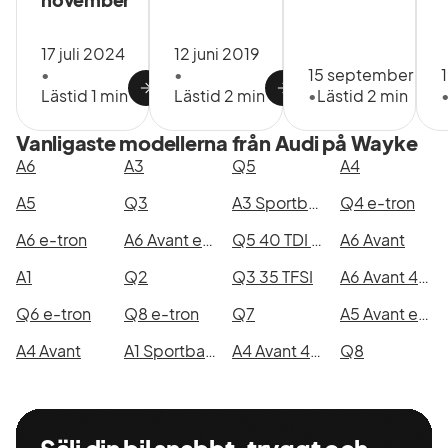
17 juli 2024
12 juni 2019
•
•
15 september 20
Lästid 1 min
Lästid 2 min
•
Lästid 2 min
Vanligaste modellerna från Audi på Wayke
A6
A3
Q5
A4
A5
Q3
A3 Sportback 35 TFSI
Q4 e-tron
A6 e-tron
A6 Avant e-hybrid quattro
Q5 40 TDI quattro
A6 Avant
A1
Q2
Q3 35 TFSI
A6 Avant 40 TDI quattro
Q6 e-tron
Q8 e-tron
Q7
A5 Avant e-hybrid quattro
A4 Avant
A1 Sportback 30 TFSI
A4 Avant 40 TDI quattro
Q8