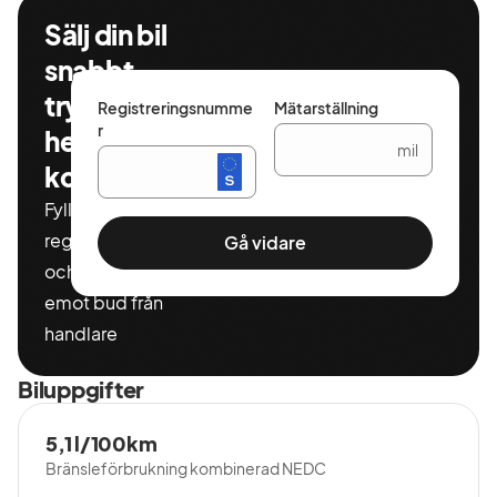
möjlighet till 0'- kontant.
Sälj din bil
Vi har hårt tryck hos oss och ser gärna att ni kontaktar
snabbt,
oss innan besök för tidsbokning för bäst hjälp vid
tryggt och
Registreringsnumme
Mätarställning
visning och provkörning.
r
helt
mil
Vi erbjuder hemleverans i hela Sverige! Kontakta oss för
kostnadsfritt
mer information.
Fyll i ditt
registeringnummer
Gå vidare
och miltal för att ta
emot bud från
handlare
Biluppgifter
5,1 l/100km
Bränsleförbrukning kombinerad NEDC