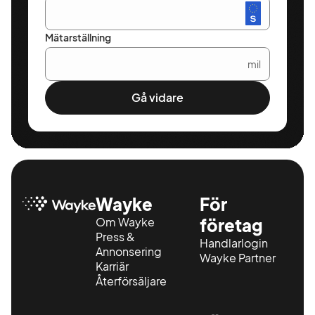
hemleverans
som ett
komplement till
Mätarställning
korrekt genomgång
och ansvar.
mil
Rätt val för dig som
Gå vidare
Värdesätter
tydlighet
framför tempo
Vill ha ansvar
även efter
Wayke
För
leverans
Om Wayke
företag
Press &
Söker struktur
Handlarlogin
Annonsering
Wayke Partner
och
Karriär
långsiktighet
Återförsäljare
📍 Voltgatan 3,