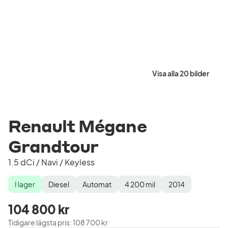
Visa alla 20 bilder
Renault Mégane
Grandtour
1.5 dCi / Navi / Keyless
I lager
Diesel
Automat
4 200
mil
2014
Lagerstatus
Drivmedel
Växellåda
Mätarställning
Modellår
104 800 kr
Tidigare lägsta pris
:
108 700 kr