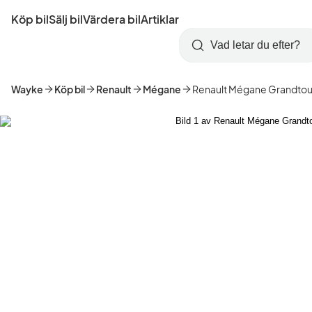
Hoppa
Köp bil
Sälj bil
Värdera bil
Artiklar
till
Skapa
Logga
huvudinnehåll
Startsida
Sök
konto
in
Wayke
Köp bil
Renault
Mégane
Renault Mégane Grandtou