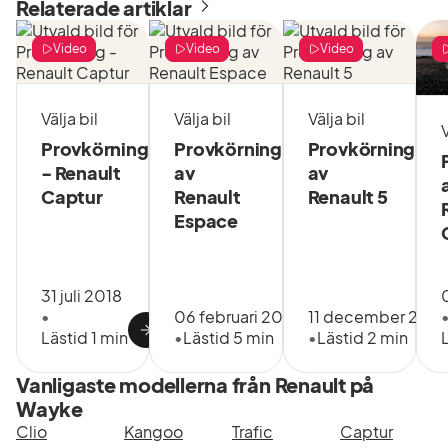
Relaterade artiklar
ansvar i varje affär.
Video
Video
Video
Så arbetar vi
Tydlig och
Välja bil
Välja bil
Välja bil
V
korrekt
Provkörning
Provkörning
Provkörning
information om
- Renault
av
av
bilens skick
Captur
Renault
Renault 5
Namngiven
Espace
ansvarig genom
hela affären
31 juli 2018
Dokumenterade
•
06 februari 2024
11 december 202
arbetssätt, även
Lästid 1 min
•
Lästid 5 min
•
Lästid 2 min
för begagnade
Vanligaste modellerna från Renault på
bilar
Wayke
Begagnade bilar är
Clio
Kangoo
Trafic
Captur