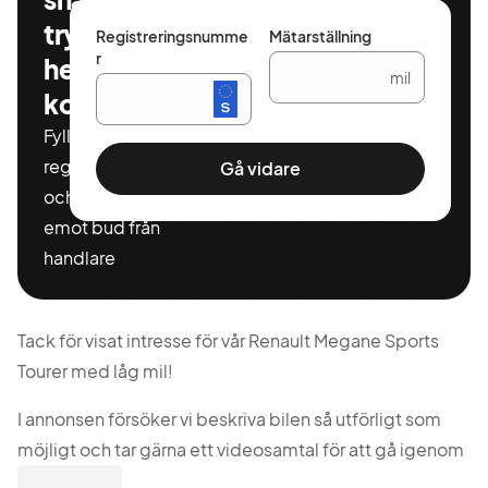
tryggt och
Registreringsnumme
Mätarställning
r
helt
mil
kostnadsfritt
Fyll i ditt
registeringnummer
Gå vidare
och miltal för att ta
emot bud från
handlare
Tack för visat intresse för vår Renault Megane Sports
Tourer med låg mil!
I annonsen försöker vi beskriva bilen så utförligt som
möjligt och tar gärna ett videosamtal för att gå igenom
bilen med dig!