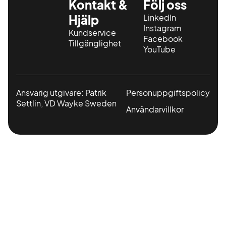
Kontakt &
Följ oss
Arlandastad
Hjälp
LinkedIn
Instagram
Kundservice
📞 Telefontid alla
Facebook
Tillgänglighet
dagar till 21:00
YouTube
💬 Chatt dygnet runt
Ansvarig utgivare: Patrik
Personuppgiftspolicy
Settlin, VD Wayke Sweden
Användarvillkor