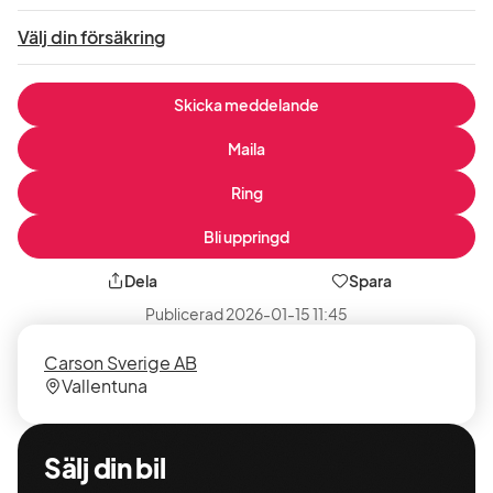
Välj din försäkring
Skicka meddelande
Maila
Ring
Bli uppringd
Dela
Spara
Publicerad
2026-01-15 11:45
Säljare
Säljarens
Carson Sverige AB
plats
Vallentuna
Sälj din bil