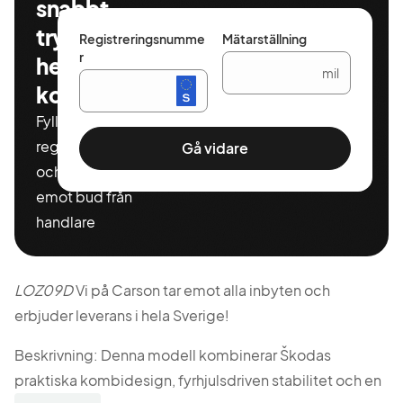
snabbt,
tryggt och
Registreringsnumme
Mätarställning
r
helt
mil
kostnadsfritt
Fyll i ditt
registeringnummer
Gå vidare
och miltal för att ta
emot bud från
handlare
LOZ09D
Vi på Carson tar emot alla inbyten och
erbjuder leverans i hela Sverige!
Beskrivning: Denna modell kombinerar Škodas
praktiska kombidesign, fyrhjulsdriven stabilitet och en