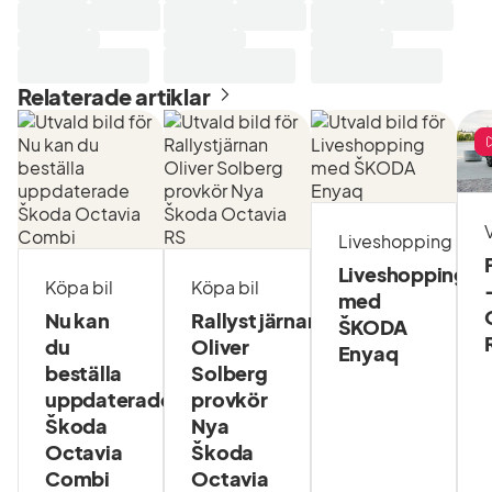
Relaterade artiklar
V
Liveshopping
Liveshopping
Köpa bil
Köpa bil
med
Nu kan
Rallystjärnan
ŠKODA
du
Oliver
Enyaq
beställa
Solberg
uppdaterade
provkör
Škoda
Nya
Octavia
Škoda
Combi
Octavia