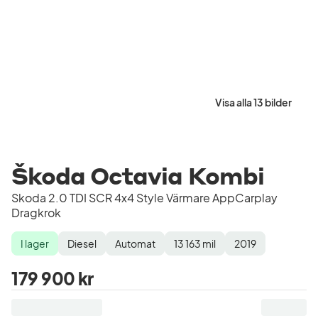
Visa alla 13 bilder
Škoda Octavia Kombi
Skoda 2.0 TDI SCR 4x4 Style Värmare AppCarplay
Dragkrok
I lager
Diesel
Automat
13 163
mil
2019
Lagerstatus
Drivmedel
Växellåda
Mätarställning
Modellår
179 900 kr