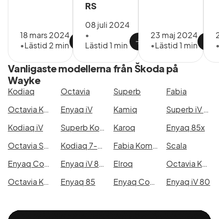
RS
08 juli 2024
18 mars 2024
•
23 maj 2024
•
Lästid 2 min
Lästid 1 min
•
Lästid 1 min
Vanligaste modellerna från Škoda på
Wayke
Kodiaq
Octavia
Superb
Fabia
Octavia Kombi
Enyaq iV
Kamiq
Superb iV Kombi
Kodiaq iV
Superb Kombi
Karoq
Enyaq 85x
Octavia Scout
Kodiaq 7-Seater
Fabia Kombi
Scala
Enyaq Coupé RS
Enyaq iV 80x
Elroq
Octavia Kombi RS
Octavia Kombi iV
Enyaq 85
Enyaq Coupé RS iV
Enyaq iV 80