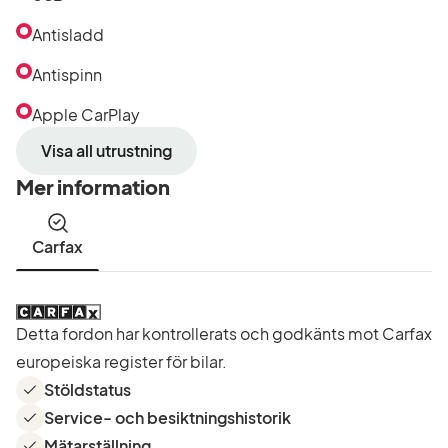
Antisladd
Antispinn
Apple CarPlay
Visa all utrustning
Mer information
Carfax
Detta fordon har kontrollerats och godkänts mot Carfax
europeiska register för bilar.
Stöldstatus
Service- och besiktningshistorik
Mätarställning