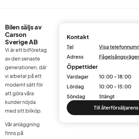
Bilen säljs av
Carson
Kontakt
Sverige AB
Tel
Visa telefonnum
Vi är ett bilföretag
Adress
Fågelsångsvägen
av den senaste
Öppettider
generationen, där
vi arbetar på ett
Vardagar
10:00 - 18:00
modernt sätt för
Lördag
10:00 - 15:00
att göra våra
Söndag
Stängt
kunder nöjda
Till återförsäljarens
med sitt bilköp.
Vår anläggning
finns på