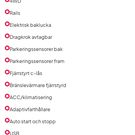
4WD
listan
Rails
Elektrisk baklucka
Dragkrok avtagbar
Parkeringssensorer bak
Parkeringssensorer fram
Fjärrstyrt c-lås
Bränslevärmare fjärrstyrd
ACC/klimatisering
Adaptivfarthållare
Auto start och stopp
USB