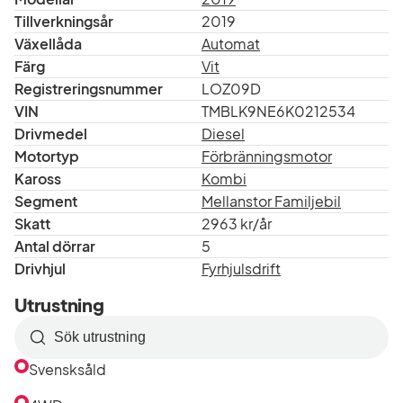
din befintliga bil i inbyte, i de allra flesta fall så kan vi ge
Tillverkningsår
2019
en relativt exakt bedömning av ett mellanpris redan
Växellåda
Automat
över telefon eller mail.
Färg
Vit
Registreringsnummer
LOZ09D
Varmt välkomna till Carson Sverige AB, vi finns på
VIN
TMBLK9NE6K0212534
Fågelsångsv. 8 i Vallentuna, tel: 08 - 522 927 00. All our
Drivmedel
Diesel
cars are available for export.
Motortyp
Förbränningsmotor
Kaross
Kombi
Segment
Mellanstor Familjebil
Skatt
2963 kr/år
Antal dörrar
5
Drivhjul
Fyrhjulsdrift
Utrustning
Sök
efter
Svensksåld
utrustning
i