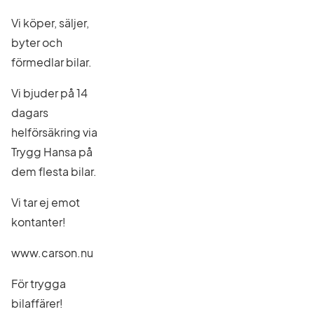
Vi köper, säljer,
byter och
förmedlar bilar.
Vi bjuder på 14
dagars
helförsäkring via
Trygg Hansa på
dem flesta bilar.
Vi tar ej emot
kontanter!
www.carson.nu
För trygga
bilaffärer!