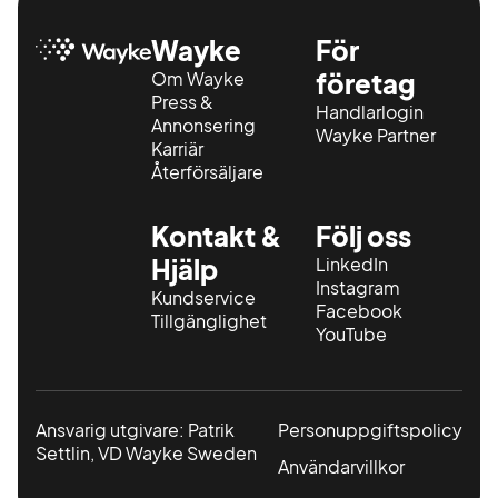
Wayke
För
Om Wayke
företag
Press &
Handlarlogin
Annonsering
Wayke Partner
Karriär
Återförsäljare
Kontakt &
Följ oss
Hjälp
LinkedIn
Instagram
Kundservice
Facebook
Tillgänglighet
YouTube
Ansvarig utgivare: Patrik
Personuppgiftspolicy
Settlin, VD Wayke Sweden
Användarvillkor