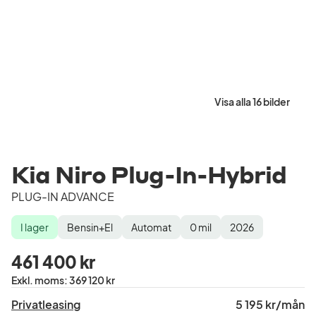
Visa alla 16 bilder
Kia Niro Plug-In-Hybrid
PLUG-IN ADVANCE
I lager
Bensin+El
Automat
0
mil
2026
Lagerstatus
Drivmedel
Växellåda
Mätarställning
Modellår
461 400 kr
Pris
Exkl. moms
:
369 120 kr
exklusive
Privatleasing
5 195 kr/mån
moms
: