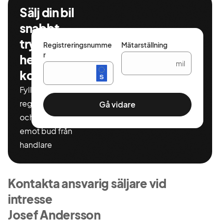
Sälj din bil
snabbt,
tryggt och
Registreringsnumme
Mätarställning
r
helt
mil
kostnadsfritt
Fyll i ditt
registeringnummer
Gå vidare
och miltal för att ta
emot bud från
handlare
Kontakta ansvarig säljare vid
intresse
Josef Andersson