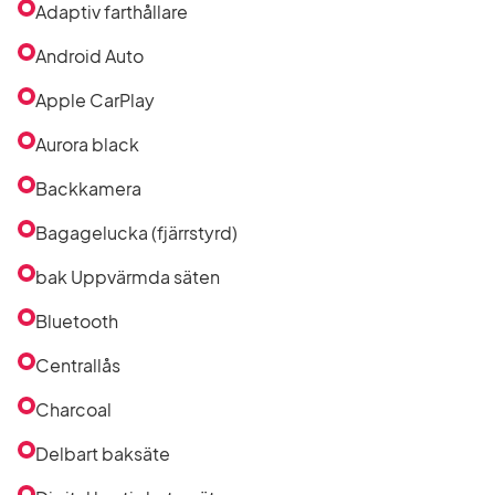
efter
Adaptiv farthållare
utrustning
i
Android Auto
listan
Apple CarPlay
Aurora black
Backkamera
Bagagelucka (fjärrstyrd)
bak Uppvärmda säten
Bluetooth
Centrallås
Charcoal
Delbart baksäte