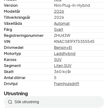
Version
Niro Plug-In-Hybrid
Modellår
2026
Tillverkningsår
2026
Växellåda
Automat
Färg
Svart
Registreringsnummer
ZHU43W
VIN
KNACS81FXT5355545
Drivmedel
Bensin+El
Motortyp
Laddhybrid
Kaross
SUV
Segment
Liten SUV
Skatt
360 kr/år
Antal dörrar
5
Drivhjul
Framhjulsdrift
Utrustning
Sök