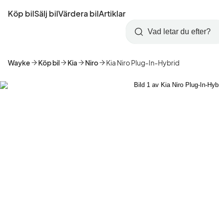
Hoppa
Köp bil
Sälj bil
Värdera bil
Artiklar
till
Skapa
Logga
huvudinnehåll
Startsida
Sök
konto
in
Wayke
Köp bil
Kia
Niro
Kia Niro Plug-In-Hybrid