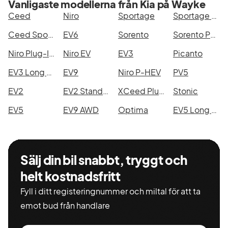
Vanligaste modellerna från Kia på Wayke
Ceed
Niro
Sportage
Sportage PHEV
Ceed Sportswagon Plug-in Hybrid
EV6
Sorento
Sorento PHEV
Niro Plug-In-Hybrid
Niro EV
EV3
Picanto
EV3 Long Range
EV9
Niro P-HEV
PV5
EV2
EV2 Standard Range
XCeed Plug-in Hybrid
Stonic
EV5
EV9 AWD
Optima
EV5 Long Range
Sälj din bil snabbt, tryggt och
helt kostnadsfritt
Fyll i ditt registeringnummer och miltal för att ta
emot bud från handlare