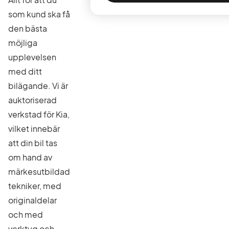
som kund ska få
den bästa
möjliga
upplevelsen
med ditt
bilägande. Vi är
auktoriserad
verkstad för Kia,
vilket innebär
att din bil tas
om hand av
märkesutbildad
tekniker, med
originaldelar
och med
verktyg och