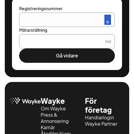
Registreringsnummer
Mätarställning
mil
Gå vidare
Wayke
För
Om Wayke
företag
Press &
Handlarlogin
Annonsering
Wayke Partner
Karriär
Återförsäljare