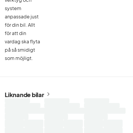
system
anpassade just
för din bil. Allt
för att din
vardag ska flyta
på så smidigt
som möjligt.
Liknande bilar
Laddar
Laddar
Laddar
sökresultat...
sökresultat...
sökresultat...