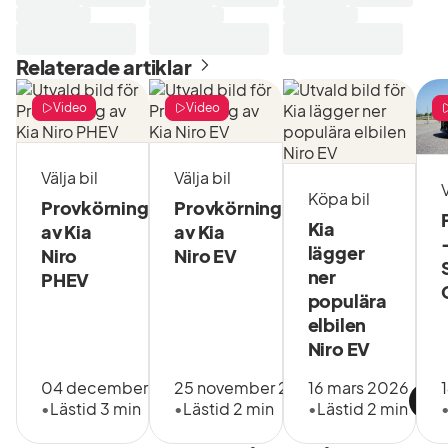
Relaterade artiklar
Video
Video
Välja bil
Välja bil
V
Köpa bil
Provkörning
Provkörning
Kia
av Kia
av Kia
lägger
Niro
Niro EV
ner
PHEV
populära
elbilen
Niro EV
04 december 2022
25 november 2022
16 mars 2026
•
Lästid 3 min
•
Lästid 2 min
•
Lästid 2 min