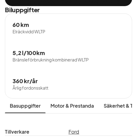
Biluppgifter
60 km
Elräckvidd WLTP
5,2 l/100km
Bränsleförbrukning kombinerad WLTP
360 kr/år
Årlig fordonsskatt
Basuppgifter
Motor & Prestanda
Säkerhet & Tr
Tillverkare
Ford