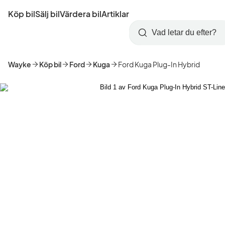
Hoppa
Köp bil
Sälj bil
Värdera bil
Artiklar
till
Skapa
Logga
huvudinnehåll
Startsida
Sök
konto
in
Wayke
Köp bil
Ford
Kuga
Ford Kuga Plug-In Hybrid