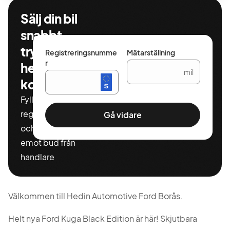
Sälj din bil
snabbt,
tryggt och
Registreringsnumme
Mätarställning
r
helt
mil
kostnadsfritt
Fyll i ditt
registeringnummer
Gå vidare
och miltal för att ta
emot bud från
handlare
Välkommen till Hedin Automotive Ford Borås.
Helt nya Ford Kuga Black Edition är här! Skjutbara