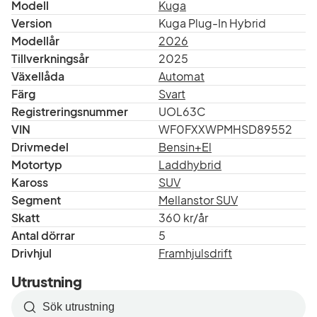
Modell
Kuga
Version
Kuga Plug-In Hybrid
Modellår
2026
Tillverkningsår
2025
Växellåda
Automat
Färg
Svart
Registreringsnummer
UOL63C
VIN
WF0FXXWPMHSD89552
Drivmedel
Bensin+El
Motortyp
Laddhybrid
Kaross
SUV
Segment
Mellanstor SUV
Skatt
360 kr/år
Antal dörrar
5
Drivhjul
Framhjulsdrift
Utrustning
Sök