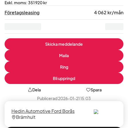
Pris
Exkl. moms
:
351 920 kr
exklusive
Företagsleasing
4 062 kr/mån
moms
:
Skicka meddelande
Maila
Ring
Bli uppringd
Dela
Spara
Publicerad
2026-01-21 15:03
Säljare
Säljarens
Hedin Automotive Ford Borås
plats
Brämhult