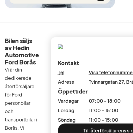
Bilen säljs
av Hedin
Automotive
Ford Borås
Kontakt
Vi är din
Tel
Visa telefonnumme
dedikerade
Adress
Tvinnargatan 27
,
Br
återförsäljare
Öppettider
för Ford
Vardagar
07:00 - 18:00
personbilar
Lördag
11:00 - 15:00
och
transportbilar i
Söndag
11:00 - 15:00
Borås. Vi
Till återförsäljarens si