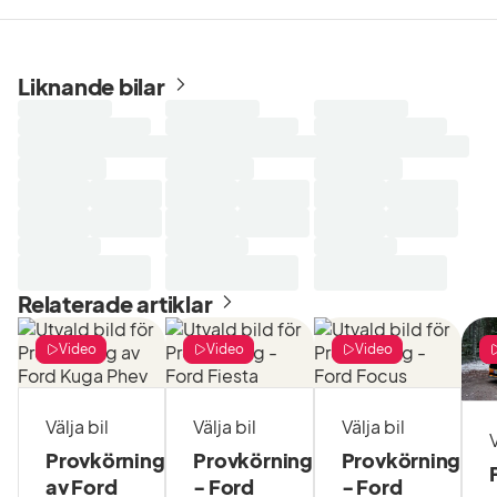
Liknande bilar
Laddar
Laddar
Laddar
sökresultat...
sökresultat...
sökresultat...
Relaterade artiklar
Video
Video
Video
Välja bil
Välja bil
Välja bil
V
Provkörning
Provkörning
Provkörning
av Ford
- Ford
- Ford