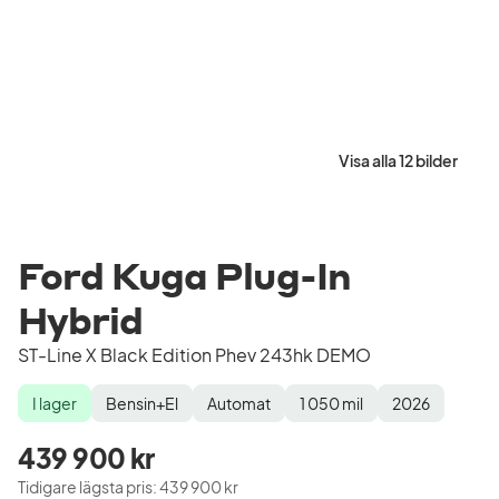
Visa alla 12 bilder
Ford Kuga Plug-In
Hybrid
ST-Line X Black Edition Phev 243hk DEMO
I lager
Bensin+El
Automat
1 050
mil
2026
Lagerstatus
Drivmedel
Växellåda
Mätarställning
Modellår
439 900 kr
Tidigare lägsta pris
:
439 900 kr