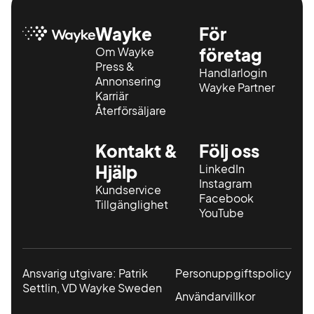
Wayke
För
Om Wayke
företag
Press &
Handlarlogin
Annonsering
Wayke Partner
Karriär
Återförsäljare
Kontakt &
Följ oss
Hjälp
LinkedIn
Instagram
Kundservice
Facebook
Tillgänglighet
YouTube
Ansvarig utgivare: Patrik
Personuppgiftspolicy
Settlin, VD Wayke Sweden
Användarvillkor