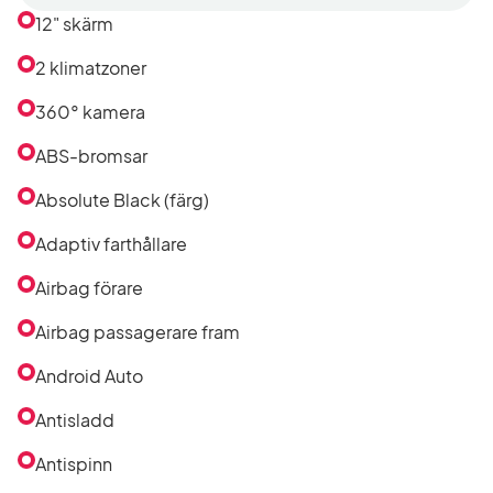
efter
12" skärm
utrustning
i
2 klimatzoner
listan
360° kamera
ABS-bromsar
Absolute Black (färg)
Adaptiv farthållare
Airbag förare
Airbag passagerare fram
Android Auto
Antisladd
Antispinn