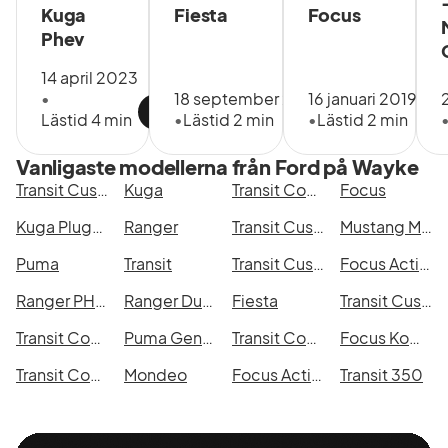
Kuga
Fiesta
Focus
Phev
14 april 2023
•
18 september 2018
16 januari 2019
Lästid 4 min
•
Lästid 2 min
•
Lästid 2 min
Vanligaste modellerna från Ford på Wayke
Transit Custom
Kuga
Transit Connect
Focus
Kuga Plug-In Hybrid
Ranger
Transit Custom 320
Mustang Mach-E
Puma
Transit
Transit Custom 280
Focus Active Kombi
Ranger PHEV
Ranger Dubbelhytt
Fiesta
Transit Custom 300
Transit Courier
Puma Gen-E
Transit Connect 230 LWB
Focus Kombi
Transit Connect 210 LWB
Mondeo
Focus Active
Transit 350