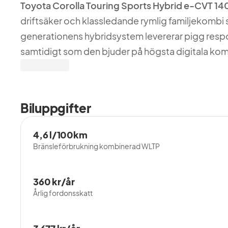
Toyota Corolla Touring Sports Hybrid e-CVT 1
driftsäker och klassledande rymlig familjekomb
generationens hybridsystem levererar pigg res
samtidigt som den bjuder på högsta digitala ko
avancerade säkerhetssystem.
Skatt 3677:-/de 3 första åren därefter 360:-
Biluppgifter
Besiktigas senast 2028-07-31
Toyota Nybilsgaranti till och med 2028-07
4,6 l/100km
Varmt Välkomna till Lindströms Bil AB.
Bränsleförbrukning kombinerad WLTP
360 kr/år
Årlig fordonsskatt