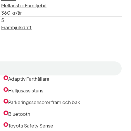
Mellanstor Familjebil
360 kr/år
5
Framhjulsdrift
Adaptiv Farthållare
Helljusassistans
Parkeringssensorer fram och bak
Bluetooth
Toyota Safety Sense