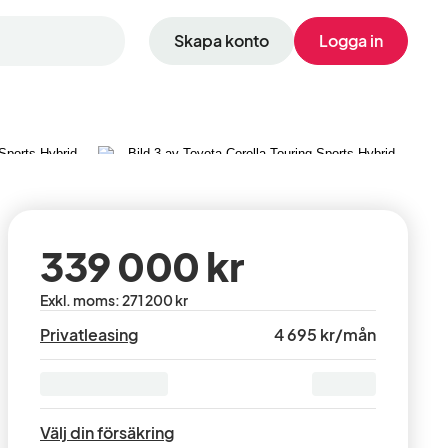
Skapa konto
Logga in
Visa alla 21 bilder
339 000 kr
Pris
Exkl. moms
:
271 200 kr
exklusive
Privatleasing
4 695 kr/mån
moms
:
Välj din försäkring