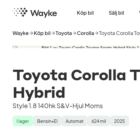
Hoppa
Startsida
till
Köp bil
Sälj bil
huvudinnehåll
Wayke
Köp bil
Toyota
Corolla
Toyota Corolla To
Toyota Corolla 
Hybrid
Style 1.8 140hk S&V-Hjul Moms
I lager
Bensin+El
Automat
624
mil
2025
Lagerstatus
Drivmedel
Växellåda
Mätarställning
Modellår