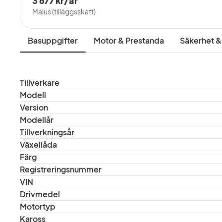
3 677 kr/år
Malus (tilläggsskatt)
Basuppgifter
Motor & Prestanda
Säkerhet &
Tillverkare
Modell
Version
Modellår
Tillverkningsår
Växellåda
Färg
Registreringsnummer
VIN
Drivmedel
Motortyp
Kaross