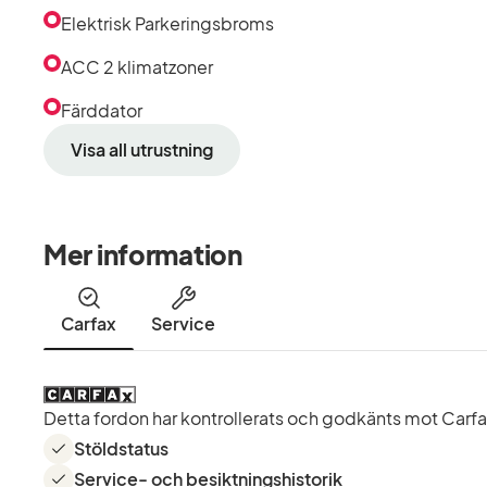
Elektrisk Parkeringsbroms
ACC 2 klimatzoner
Färddator
Visa all utrustning
Mer information
Carfax
Service
Detta fordon har kontrollerats och godkänts mot Carfax 
Stöldstatus
Service- och besiktningshistorik