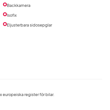
Backkamera
Isofix
Eljusterbara sidosepglar
europeiska register för bilar.