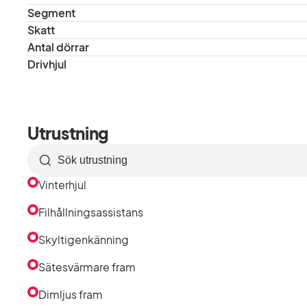
Segment
Skatt
Antal dörrar
Drivhjul
Utrustning
Sök
efter
Vinterhjul
utrustning
i
Filhållningsassistans
listan
Skyltigenkänning
Sätesvärmare fram
Dimljus fram