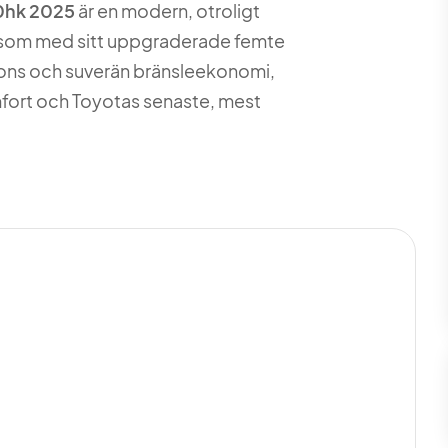
40hk 2025
är en modern, otroligt
i som med sitt uppgraderade femte
pons och suverän bränsleekonomi,
mfort och Toyotas senaste, mest
/år
-07