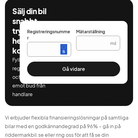
Sälj din bil
snabbt,
tryggt och
Registreringsnumme
Mätarställning
r
helt
mil
kostnadsfritt
Fyll i ditt
registeringnummer
Gå vidare
och miltal för att ta
emot bud från
handlare
Vi erbjuder flexibla finansieringslösningar på samtliga
bilar med en godkännandegrad på 96% – gå in på
riddermarkbil.se eller ring oss för att få se din