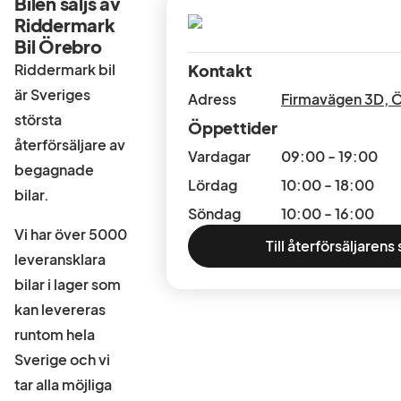
Bilen säljs av
Riddermark
Bil Örebro
Riddermark bil
Kontakt
är Sveriges
Adress
Firmavägen 3D
,
Ö
största
Öppettider
återförsäljare av
Vardagar
09:00 - 19:00
begagnade
Lördag
10:00 - 18:00
bilar.
Söndag
10:00 - 16:00
Vi har över 5000
Till återförsäljarens 
leveransklara
bilar i lager som
kan levereras
runtom hela
Sverige och vi
tar alla möjliga