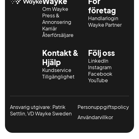
Wayke
För
Om Wayke
företag
Press &
Handlarlogin
Annonsering
Wayke Partner
Karriär
Återförsäljare
Kontakt &
Följ oss
Hjälp
LinkedIn
Instagram
Kundservice
Facebook
Tillgänglighet
YouTube
Ansvarig utgivare: Patrik
Personuppgiftspolicy
Settlin, VD Wayke Sweden
Användarvillkor