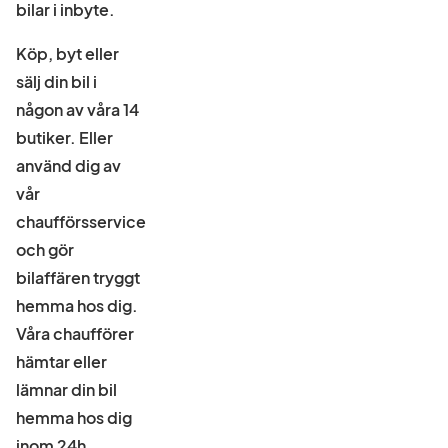
bilar i inbyte.
Köp, byt eller
sälj din bil i
någon av våra 14
butiker. Eller
använd dig av
vår
chaufförsservice
och gör
bilaffären tryggt
hemma hos dig.
Våra chaufförer
hämtar eller
lämnar din bil
hemma hos dig
inom 24h,