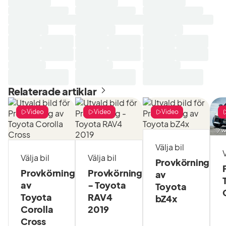
Laddar
Laddar
Laddar
sökresultat...
sökresultat...
sökresultat...
Relaterade artiklar
Video
Video
Video
Välja bil
V
Välja bil
Välja bil
Provkörning
Provkörning
Provkörning
av
av
- Toyota
Toyota
Toyota
RAV4
bZ4x
Corolla
2019
Cross