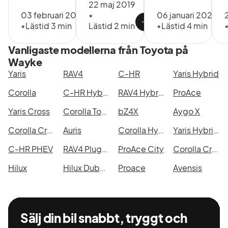
22 maj 2019
03 februari 2023
•
06 januari 2023
•
Lästid 3 min
Lästid 2 min
•
Lästid 4 min
Vanligaste modellerna från Toyota på
Wayke
Yaris
RAV4
C-HR
Yaris Hybrid
Corolla
C-HR Hybrid
RAV4 Hybrid AWD-i
ProAce
Yaris Cross
Corolla Touring Sports Hybrid
bZ4X
Aygo X
Corolla Cross
Auris
Corolla Hybrid
Yaris Hybrid 115
C-HR PHEV
RAV4 Plug-in Hybrid
ProAce City
Corolla Cross Hybrid AWD-i
Hilux
Hilux Dubbelhytt
Proace
Avensis
Sälj din bil snabbt, tryggt och