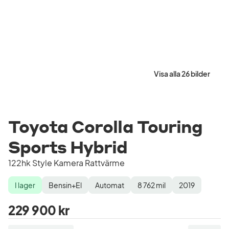
Visa alla 26 bilder
Toyota Corolla Touring
Sports Hybrid
122hk Style Kamera Rattvärme
I lager
Bensin+El
Automat
8 762
mil
2019
Lagerstatus
Drivmedel
Växellåda
Mätarställning
Modellår
229 900 kr