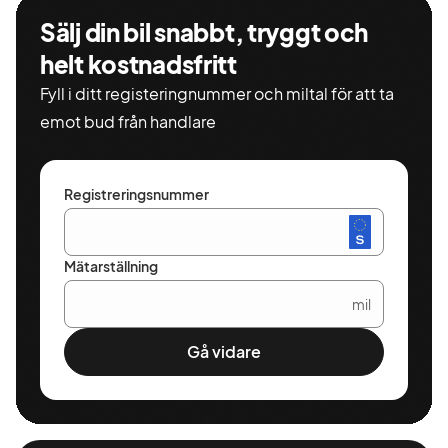
Sälj din bil snabbt, tryggt och
helt kostnadsfritt
Fyll i ditt registeringnummer och miltal för att ta
emot bud från handlare
Registreringsnummer
Mätarställning
mil
Gå vidare