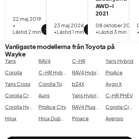
AWD-i
2021
22 maj 2019
•
23 maj 2024
08 oktober 2021
Lästid 2 min
•
Lästid 1 min
•
Lästid 3 min
Vanligaste modellerna från Toyota på
Wayke
Yaris
RAV4
C-HR
Yaris Hybrid
Corolla
C-HR Hybrid
RAV4 Hybrid AWD-i
ProAce
Yaris Cross
Corolla Touring Sports Hybrid
bZ4X
Aygo X
Corolla Cross
Auris
Yaris Hybrid 115
C-HR PHEV
Corolla Hybrid
ProAce City
RAV4 Plug-in Hybrid
Corolla Cross Hybrid AWD-i
Hilux
Hilux Dubbelhytt
Proace
Avensis