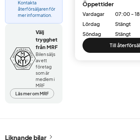
Kontakta
Öppettider
återförsäljaren för
Vardagar
07:00 - 1
mer information.
Lördag
Stängt
Välj
Söndag
Stängt
trygghet
Till återförsä
från MRF
Bilen säljs
av ett
företag
som är
medlem i
MRF
Läs mer om MRF
Liknande bilar