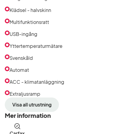
Klädsel - halvskinn
Multifunktionsratt
USB-ingång
Yttertemperaturmätare
Svenskåld
Automat
ACC - klimatanläggning
Extraljusramp
Visa all utrustning
Mer information
Carfax