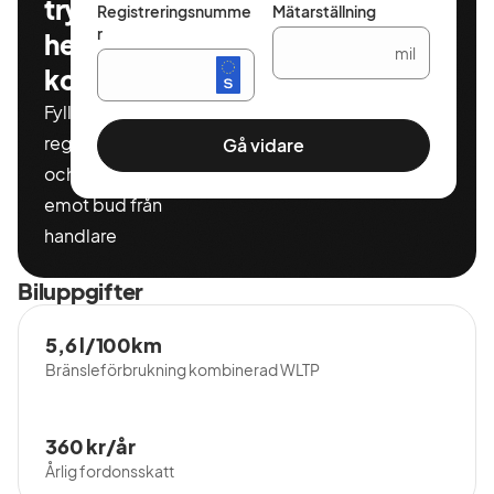
tryggt och
Registreringsnumme
Mätarställning
r
helt
mil
kostnadsfritt
Fyll i ditt
registeringnummer
Gå vidare
och miltal för att ta
emot bud från
handlare
Biluppgifter
5,6 l/100km
Bränsleförbrukning kombinerad WLTP
360 kr/år
Årlig fordonsskatt