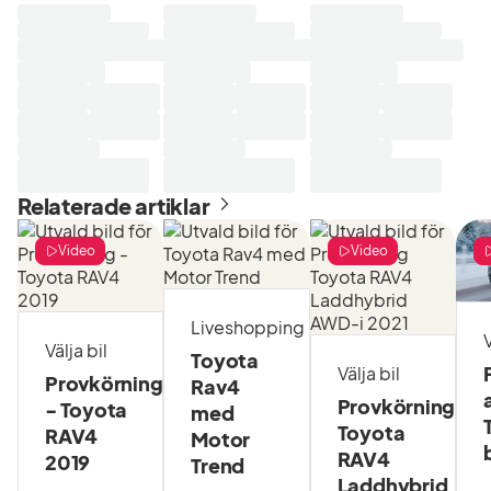
Laddar
Laddar
Laddar
sökresultat...
sökresultat...
sökresultat...
Relaterade artiklar
Video
Video
Liveshopping
V
Välja bil
Toyota
Välja bil
Provkörning
Rav4
Provkörning
- Toyota
med
Toyota
RAV4
Motor
RAV4
2019
Trend
Laddhybrid