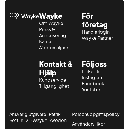
Wayke
För
Om Wayke
företag
Press &
Handlarlogin
Annonsering
Wayke Partner
Karriär
Återförsäljare
Kontakt &
Följ oss
Hjälp
LinkedIn
Instagram
Kundservice
Facebook
Tillgänglighet
YouTube
Ansvarig utgivare: Patrik
Personuppgiftspolicy
Settlin, VD Wayke Sweden
Användarvillkor