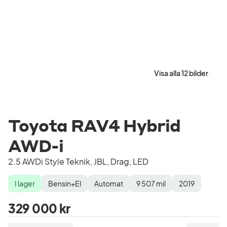
Visa alla 12 bilder
Toyota RAV4 Hybrid
AWD-i
2.5 AWDi Style Teknik, JBL, Drag, LED
I lager
Bensin+El
Automat
9 507
mil
2019
Lagerstatus
Drivmedel
Växellåda
Mätarställning
Modellår
329 000 kr