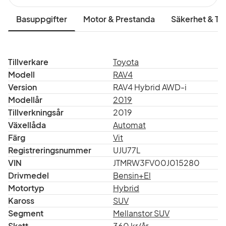
Basuppgifter
Motor & Prestanda
Säkerhet & Tr
Tillverkare
Toyota
Modell
RAV4
Version
RAV4 Hybrid AWD-i
Modellår
2019
Tillverkningsår
2019
Växellåda
Automat
Färg
Vit
Registreringsnummer
UJU77L
VIN
JTMRW3FV00J015280
Drivmedel
Bensin+El
Motortyp
Hybrid
Kaross
SUV
Segment
Mellanstor SUV
Skatt
360 kr/år