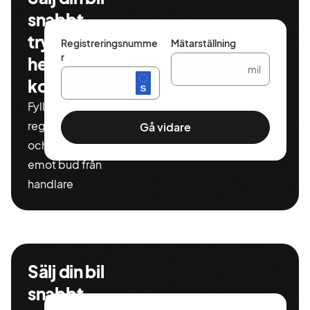
snabbt,
tryggt och
Registreringsnumme
Mätarställning
r
helt
mil
kostnadsfritt
Fyll i ditt
registeringnummer
Gå vidare
och miltal för att ta
emot bud från
handlare
Sälj din bil
snabbt,