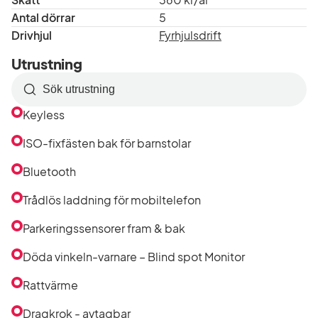
Antal dörrar
5
Drivhjul
Fyrhjulsdrift
Utrustning
Sök
efter
Keyless
utrustning
i
ISO-fixfästen bak för barnstolar
listan
Bluetooth
Trådlös laddning för mobiltelefon
Parkeringssensorer fram & bak
Döda vinkeln-varnare – Blind spot Monitor
Rattvärme
Dragkrok - avtagbar