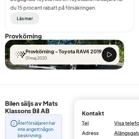
du 15 procent rabatt på försäkringen.
Läs mer
Provkörning
Provkörning - Toyota RAV4 2019
01 maj 2020
Bilen säljs av Mats
Klassons Bil AB
Kontakt
Tel
Visa tele
Återförsäljaren har
inte angett någon
Adress
Alängsgata
beskrivning.