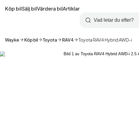
Hoppa
Köp bil
Sälj bil
Värdera bil
Artiklar
till
Skapa
Logga
huvudinnehåll
Startsida
Sök
konto
in
Wayke
Köp bil
Toyota
RAV4
Toyota RAV4 Hybrid AWD-i