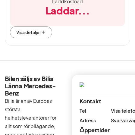
Laddkostnad
Laddar...
Visa detaljer
Bilen säljs av Bilia
Länna Mercedes-
Benz
Bilia är en av Europas
Kontakt
största
Tel
Visa tele
helhetsleverantörer för
Adress
Svarvarvä
allt som rör bilägande,
Öppettider
med en stark position