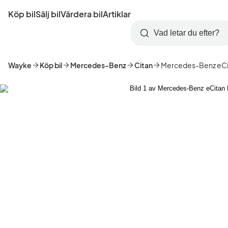
Hoppa
Köp bil
Sälj bil
Värdera bil
Artiklar
till
Skapa
Logga
huvudinnehåll
Startsida
Sök
konto
in
Wayke
Köp bil
Mercedes-Benz
Citan
Mercedes-Benz eCi