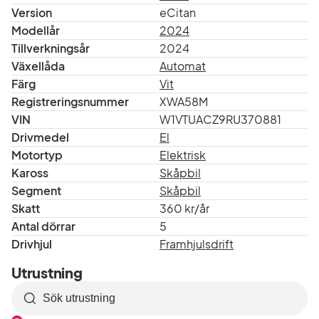
Version
eCitan
Modellår
2024
Tillverkningsår
2024
Växellåda
Automat
Färg
Vit
Registreringsnummer
XWA58M
VIN
W1VTUACZ9RU370881
Drivmedel
El
Motortyp
Elektrisk
Kaross
Skåpbil
Segment
Skåpbil
Skatt
360 kr/år
Antal dörrar
5
Drivhjul
Framhjulsdrift
Utrustning
Sök