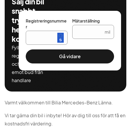
Sälj din bil
snabbt,
tryggt och
Registreringsnumme
Mätarställning
r
helt
mil
kostnadsfritt
Fyll i ditt
registeringnummer
Gå vidare
och miltal för att ta
emot bud från
handlare
Varmt välkommen till Bilia Mercedes-Benz Länna.
Vi tar gärna din bil i inbyte! Hör av dig till oss för att få en
kostnadsfri värdering.