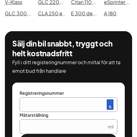
V-Klass
GLC 220 d 4MATIC
Citan 110 CDI
eSprinter 420 113 kWh
GLC 300 e 4MATIC
CLA 250 e Shooting Brake
E 300 de 4MATIC All-Terrain
A 180
Sälj din bil snabbt, tryggt och
helt kostnadsfritt
Fyll i ditt registeringnummer och miltal för att ta
emot bud från handlare
Registreringsnummer
Mätarställning
mil