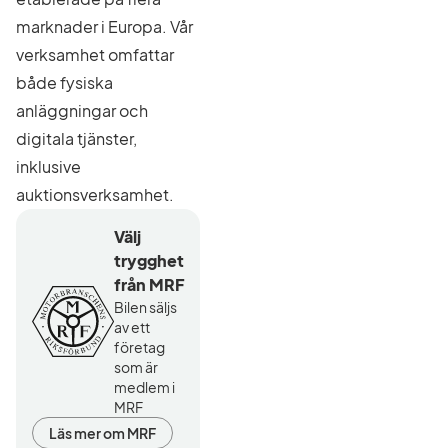
marknader i Europa. Vår
verksamhet omfattar
både fysiska
anläggningar och
digitala tjänster,
inklusive
auktionsverksamhet.
Välj
trygghet
från MRF
Bilen säljs
av ett
företag
som är
medlem i
MRF
Läs mer om MRF