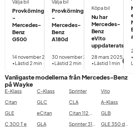
Välja bil
Välja bil
Köpa bil
Provkörning
Provkörning
Nu har
-
-
Mercedes-
Mercedes-
Mercedes-
Benz
Benz
Benz
eVito
G500
A180d
uppdaterats
14 november 2018
30 november 2018
28 mars 2025
•
Lästid 2 min
•
Lästid 2 min
•
Lästid 1 min
Vanligaste modellerna från Mercedes-Benz
på Wayke
E-Klass
C-Klass
Sprinter
Vito
Citan
GLC
CLA
A-Klass
GLE
eCitan
Citan 112 CDI
GLB
C 300 T e
GLA
Sprinter 317 CDI RWD Panel Van
GLE 350 de 4MATIC