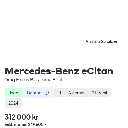
Visa alla 23 bilder
Mercedes-Benz eCitan
Drag Moms B-kamera Elbil
I lager
Demobil
El
Automat
2 126
mil
Demobil
Lagerstatus
Demobil
Drivmedel
Växellåda
Mätarställning
Modellår
2024
312 000 kr
Pris
Exkl. moms
:
249 600 kr