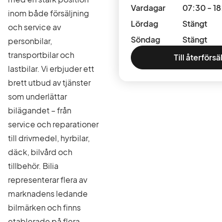
Vardagar
07:30 - 1
inom både försäljning
Lördag
Stängt
och service av
Söndag
Stängt
personbilar,
transportbilar och
Till återförsä
lastbilar. Vi erbjuder ett
brett utbud av tjänster
som underlättar
bilägandet – från
service och reparationer
till drivmedel, hyrbilar,
däck, bilvård och
tillbehör. Bilia
representerar flera av
marknadens ledande
bilmärken och finns
etablerade på flera