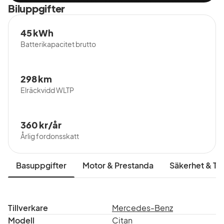
Biluppgifter
45 kWh
Batterikapacitet brutto
298 km
Elräckvidd WLTP
360 kr/år
Årlig fordonsskatt
Basuppgifter
Motor & Prestanda
Säkerhet & Tr
Tillverkare
Mercedes-Benz
Modell
Citan