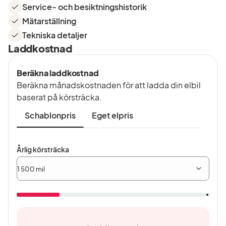
Service- och besiktningshistorik
Mätarställning
Tekniska detaljer
Laddkostnad
Beräkna laddkostnad
Beräkna månadskostnaden för att ladda din elbil
baserat på körsträcka.
Schablonpris
Eget elpris
Årlig
Årlig körsträcka
körsträcka