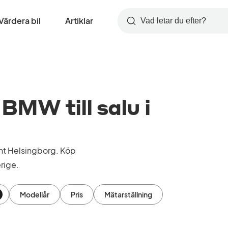
Värdera bil
Artiklar
Sök
MW till salu i
nt Helsingborg. Köp
rige.
Modellår
Pris
Mätarställning