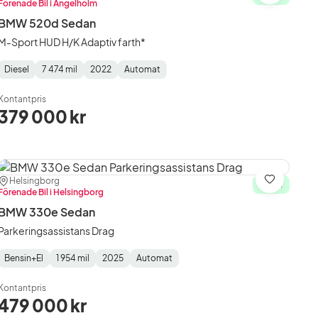
Förenade Bil i Ängelholm
BMW 520d Sedan
M-Sport HUD H/K Adaptiv farth*
Diesel
7 474 mil
2022
Automat
Fuel
Mätarställning
Model
Gearbox
:
Type
Year
Type
:
:
:
Kontantpris
379 000 kr
Plats:
Återförsäljare:
Helsingborg
Spara
I lager
Förenade Bil i Helsingborg
BMW 330e Sedan
Parkeringsassistans Drag
Bensin+El
1 954 mil
2025
Automat
Fuel
Mätarställning
Model
Gearbox
:
Type
Year
Type
:
:
:
Kontantpris
479 000 kr