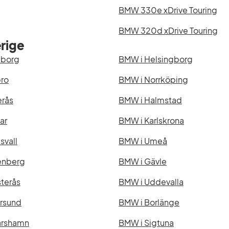
BMW 330e xDrive Touring
BMW 320d xDrive Touring
rige
eborg
BMW i Helsingborg
ro
BMW i Norrköping
erås
BMW i Halmstad
ar
BMW i Karlskrona
svall
BMW i Umeå
enberg
BMW i Gävle
terås
BMW i Uddevalla
rsund
BMW i Borlänge
arshamn
BMW i Sigtuna