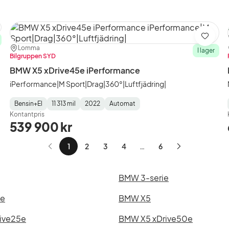
ra
Spara
Plats:
Återförsäljare:
Lomma
I lager
Bilgruppen SYD
BMW X5 xDrive45e iPerformance
iPerformance|M Sport|Drag|360°|Luftfjädring|
Bensin+El
11 313 mil
2022
Automat
Fuel
Mätarställning
Model
Gearbox
:
Kontantpris
Type
Year
Type
:
:
:
539 900 kr
1
2
3
4
…
6
Nästa
sida
BMW 3-serie
ie
BMW X5
ive25e
BMW X5 xDrive50e