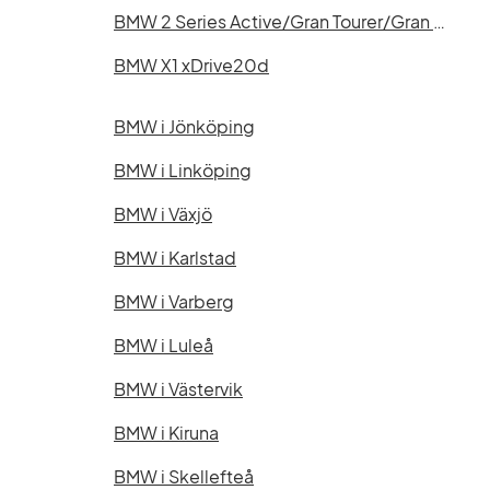
BMW 2 Series Active/Gran Tourer/Gran Coupé
BMW X1 xDrive20d
BMW i Jönköping
BMW i Linköping
BMW i Växjö
BMW i Karlstad
BMW i Varberg
BMW i Luleå
BMW i Västervik
BMW i Kiruna
BMW i Skellefteå