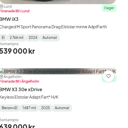
Plats:
Återförsäljare:
Lund
I lager
Förenade Bil i Lund
BMW iX3
Charged M Sport Panorama Drag Elstolar minne AdptFarth
El
2 766 mil
2024
Automat
Fuel
Mätarställning
Model
Gearbox
:
Kontantpris
Type
Year
Type
:
:
:
539 000 kr
Plats:
Återförsäljare:
Ängelholm
Spara
I lager
Förenade Bil i Ängelholm
BMW X3 30e xDrive
Keyless Elstolar Adapt Fart* H/K
Bensin+El
1 687 mil
2025
Automat
Fuel
Mätarställning
Model
Gearbox
:
Type
Year
Type
:
:
:
Kontantpris
639 000 kr