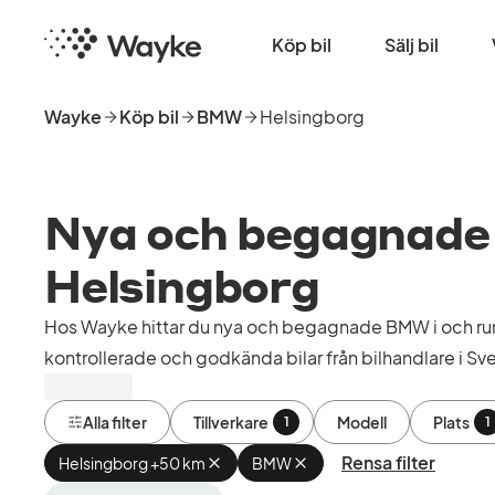
Hoppa
Startsida
till
Köp bil
Sälj bil
huvudinnehåll
Wayke
Köp bil
BMW
Helsingborg
Nya och begagnade B
Helsingborg
Hos Wayke hittar du nya och begagnade BMW i och ru
kontrollerade och godkända bilar från bilhandlare i Sve
Alla filter
Tillverkare
Modell
Plats
1
1
Rensa filter
Helsingborg +50 km
Ta
BMW
Ta
bort
bort