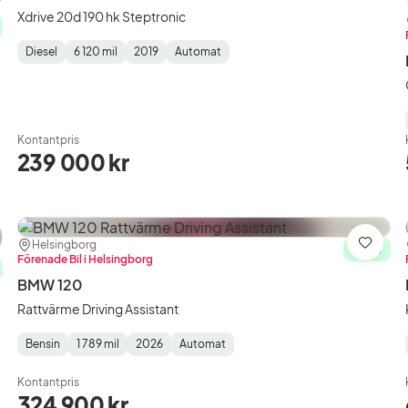
Xdrive 20d 190 hk Steptronic
Diesel
6 120 mil
2019
Automat
Fuel
Mätarställning
Model
Gearbox
:
Type
Year
Type
:
:
:
Kontantpris
239 000 kr
Plats:
Återförsäljare:
Helsingborg
ra
Spara
I lager
Förenade Bil i Helsingborg
BMW 120
Rattvärme Driving Assistant
Bensin
1 789 mil
2026
Automat
Fuel
Mätarställning
Model
Gearbox
:
Type
Year
Type
:
:
:
Kontantpris
324 900 kr