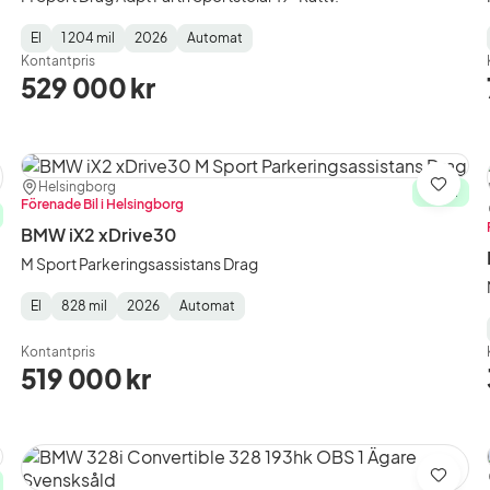
El
1 204 mil
2026
Automat
Fuel
Mätarställning
Model
Gearbox
:
Kontantpris
Type
Year
Type
:
:
:
529 000 kr
Plats:
Återförsäljare:
Helsingborg
ra
Spara
I lager
Förenade Bil i Helsingborg
BMW iX2 xDrive30
M Sport Parkeringsassistans Drag
El
828 mil
2026
Automat
Fuel
Mätarställning
Model
Gearbox
:
Type
Year
Type
:
:
:
Kontantpris
519 000 kr
ra
Spara