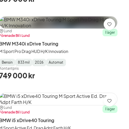
Spara
Plats:
Återförsäljare:
Lund
I lager
Förenade Bil i Lund
BMW M340i xDrive Touring
M Sport Pro Drag HUD H/K Innovation
Bensin
833 mil
2026
Automat
Fuel
Mätarställning
Model
Gearbox
:
Kontantpris
Type
Year
Type
:
:
:
749 000 kr
Spara
Plats:
Återförsäljare:
Lund
I lager
Förenade Bil i Lund
BMW i5 xDrive40 Touring
M Sport Active Ed. Drag Adpt Farth H/K