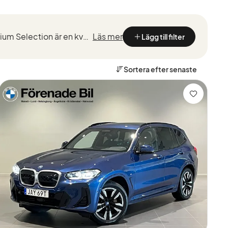
Kvalitetstestade BMW med marknadsledande garantier från de som kan BMW bäst. BMW Premium Selection är en kvalitetssäkring vid köp av en begagnad BMW, framtaget för ett smidigt, tryggt och bekymmersfri...
Läs mer
Lägg till filter
Sortera efter
senaste
Spara