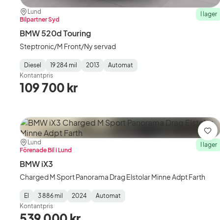
Plats:
Återförsäljare:
Lund
I lager
Bilpartner Syd
BMW 520d Touring
Steptronic/M Front/Ny servad
Diesel
19 284 mil
2013
Automat
Fuel
Mätarställning
Model
Gearbox
:
Kontantpris
Type
Year
Type
:
:
:
109 700 kr
Spa
Plats:
Återförsäljare:
Lund
I lager
Förenade Bil i Lund
BMW iX3
Charged M Sport Panorama Drag Elstolar Minne Adpt Farth
El
3 886 mil
2024
Automat
Fuel
Mätarställning
Model
Gearbox
:
Kontantpris
Type
Year
Type
:
:
:
539 000 kr