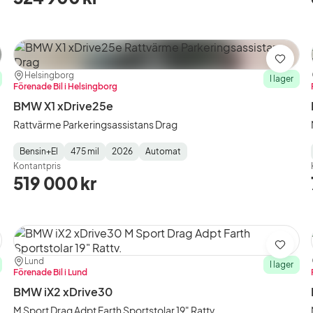
ra
Spara
Plats:
Återförsäljare:
Helsingborg
I lager
Förenade Bil i Helsingborg
BMW X1 xDrive25e
Rattvärme Parkeringsassistans Drag
Bensin+El
475 mil
2026
Automat
Fuel
Mätarställning
Model
Gearbox
:
Kontantpris
Type
Year
Type
:
:
:
519 000 kr
ra
Spara
Plats:
Återförsäljare:
Lund
I lager
Förenade Bil i Lund
BMW iX2 xDrive30
M Sport Drag Adpt Farth Sportstolar 19" Rattv.