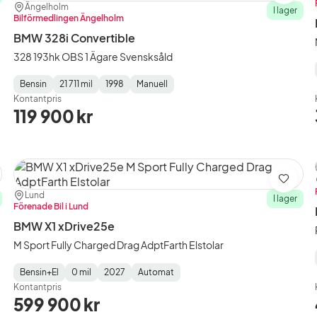
Plats:
Återförsäljare:
Ängelholm
I lager
Bilförmedlingen Ängelholm
BMW 328i Convertible
328 193hk OBS 1 Ägare Svensksåld
Bensin
21 711 mil
1998
Manuell
Fuel
Mätarställning
Model
Gearbox
:
Kontantpris
Type
Year
Type
:
:
:
119 900 kr
ra
Spara
Plats:
Återförsäljare:
Lund
I lager
Förenade Bil i Lund
BMW X1 xDrive25e
M Sport Fully Charged Drag AdptFarth Elstolar
Bensin+El
0 mil
2027
Automat
Fuel
Mätarställning
Model
Gearbox
:
Kontantpris
Type
Year
Type
:
:
:
599 900 kr