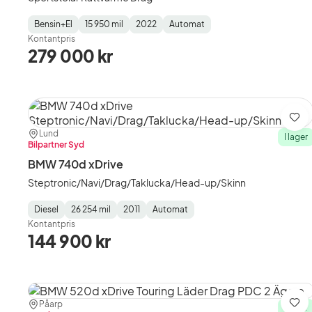
Bensin+El
15 950 mil
2022
Automat
Fuel
Mätarställning
Model
Gearbox
:
Kontantpris
Type
Year
Type
:
:
:
279 000 kr
Spa
Plats:
Återförsäljare:
Lund
I lager
Bilpartner Syd
BMW 740d xDrive
Steptronic/Navi/Drag/Taklucka/Head-up/Skinn
Diesel
26 254 mil
2011
Automat
Fuel
Mätarställning
Model
Gearbox
:
Kontantpris
Type
Year
Type
:
:
:
144 900 kr
Plats:
Återförsäljare:
Påarp
Spa
I lager