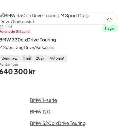
Spara
Plats:
Återförsäljare:
Lund
I lager
Förenade Bil i Lund
BMW 330e xDrive Touring
M Sport Drag Drive/Parkassist
Bensin+El
0 mil
2027
Automat
Fuel
Mätarställning
Model
Gearbox
:
Kontantpris
Type
Year
Type
:
:
:
640 300 kr
BMW 1-serie
BMW 120
BMW 520d xDrive Touring