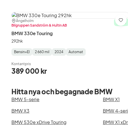
Plats:
Återförsäljare:
Ängelholm
Spa
I lager
Bilgruppen Sandström & Hultin AB
BMW 330e Touring
292hk
Bensin+El
2 660 mil
2024
Automat
Fuel
Mätarställning
Model
Gearbox
:
Type
Year
Type
:
:
:
Kontantpris
389 000 kr
Hitta nya och begagnade BMW
BMW 5-serie
BMW X1
BMW X3
BMW 4-ser
BMW 530e xDrive Touring
BMW X1 xDr