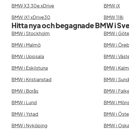
BMW X3 30e xDrive
BMW iX
BMW iX1 xDrive30
BMW 118i
Hitta nya och begagnade BMW i Sve
BMW i Stockholm
BMW i Göt
BMW i Malmö
BMW i Öreb
BMW i Uppsala
BMW i Väst
BMW i Eskilstuna
BMW i Kalm
BMW i Kristianstad
BMW i Sund
BMW i Borås
BMW i Falk
BMW i Lund
BMW i Möns
BMW i Ystad
BMW i Öste
BMW i Nyköping
BMW i Osk