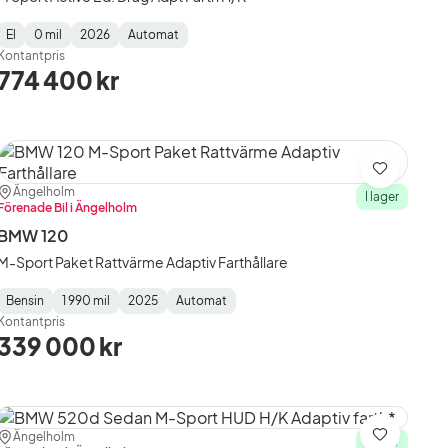
El
0 mil
2026
Automat
Fuel
Mätarställning
Model
Gearbox
:
Kontantpris
Type
Year
Type
:
:
:
774 400 kr
Spara
Plats:
Återförsäljare:
Ängelholm
I lager
Förenade Bil i Ängelholm
BMW 120
M-Sport Paket Rattvärme Adaptiv Farthållare
Bensin
1 990 mil
2025
Automat
Fuel
Mätarställning
Model
Gearbox
:
Kontantpris
Type
Year
Type
:
:
:
339 000 kr
Plats:
Återförsäljare:
Ängelholm
Spara
I lager