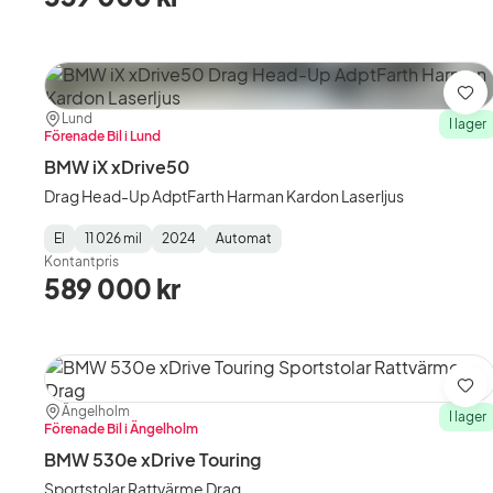
Spa
Plats:
Återförsäljare:
Lund
I lager
Förenade Bil i Lund
BMW iX xDrive50
Drag Head-Up AdptFarth Harman Kardon Laserljus
El
11 026 mil
2024
Automat
Fuel
Mätarställning
Model
Gearbox
:
Kontantpris
Type
Year
Type
:
:
:
589 000 kr
Spa
Plats:
Återförsäljare:
Ängelholm
I lager
Förenade Bil i Ängelholm
BMW 530e xDrive Touring
Sportstolar Rattvärme Drag