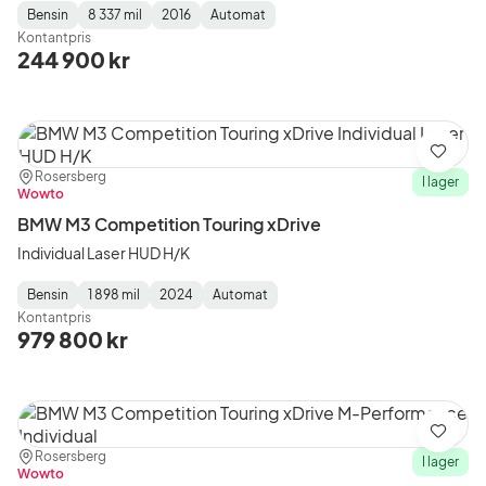
Bensin
8 337 mil
2016
Automat
Fuel
Mätarställning
Model
Gearbox
:
Kontantpris
Type
Year
Type
:
:
:
244 900 kr
Spara
Plats:
Återförsäljare:
Rosersberg
I lager
Wowto
BMW M3 Competition Touring xDrive
Individual Laser HUD H/K
Bensin
1 898 mil
2024
Automat
Fuel
Mätarställning
Model
Gearbox
:
Kontantpris
Type
Year
Type
:
:
:
979 800 kr
Spara
Plats:
Återförsäljare:
Rosersberg
I lager
Wowto