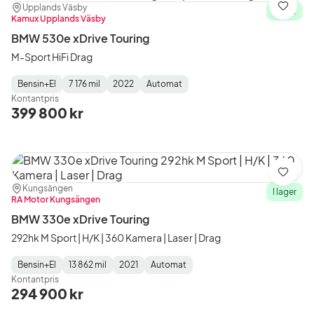
Plats:
Återförsäljare:
Upplands Väsby
Spara
I lager
Kamux Upplands Väsby
BMW 530e xDrive Touring
M-Sport HiFi Drag
Bensin+El
7 176 mil
2022
Automat
Fuel
Mätarställning
Model
Gearbox
:
Kontantpris
Type
Year
Type
:
:
:
399 800 kr
Spara
Plats:
Återförsäljare:
Kungsängen
I lager
RA Motor Kungsängen
BMW 330e xDrive Touring
292hk M Sport | H/K | 360 Kamera | Laser | Drag
Bensin+El
13 862 mil
2021
Automat
Fuel
Mätarställning
Model
Gearbox
:
Kontantpris
Type
Year
Type
:
:
:
294 900 kr