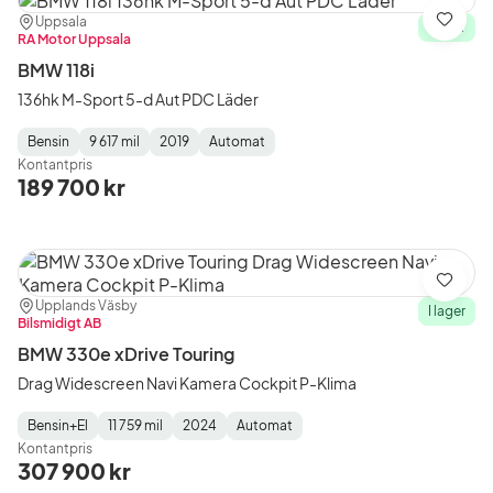
Plats:
Återförsäljare:
Uppsala
Spara
I lager
RA Motor Uppsala
BMW 118i
136hk M-Sport 5-d Aut PDC Läder
Bensin
9 617 mil
2019
Automat
Fuel
Mätarställning
Model
Gearbox
:
Kontantpris
Type
Year
Type
:
:
:
189 700 kr
Spara
Plats:
Återförsäljare:
Upplands Väsby
I lager
Bilsmidigt AB
BMW 330e xDrive Touring
Drag Widescreen Navi Kamera Cockpit P-Klima
Bensin+El
11 759 mil
2024
Automat
Fuel
Mätarställning
Model
Gearbox
:
Kontantpris
Type
Year
Type
:
:
:
307 900 kr