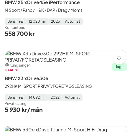
BMW X5 xDrive45e iPerformance
M Sport / Pano / H&K / DAP / Drag / Moms
Bensin+El
12 020 mil
2023
Automat
Fuel
Mätarställning
Model
Gearbox
:
Kontantpris
Type
Year
Type
:
:
:
558 700 kr
Spara
Plats:
Återförsäljare:
Kungsängen
I lager
DAAL Bil
BMW X3 xDrive30e
292HK M-SPORT PRIVAT/FÖRETAGSLEASING
Bensin+El
14 092 mil
2022
Automat
Fuel
Mätarställning
Model
Gearbox
:
Privatleasing
Type
Year
Type
:
:
:
5 930 kr/mån