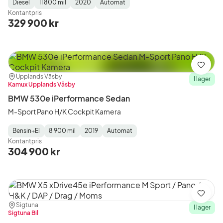
Diesel
11 800 mil
2020
Automat
Fuel
Mätarställning
Model
Gearbox
:
Kontantpris
Type
Year
Type
:
:
:
329 900 kr
Spara
Plats:
Återförsäljare:
Upplands Väsby
I lager
Kamux Upplands Väsby
BMW 530e iPerformance Sedan
M-Sport Pano H/K Cockpit Kamera
Bensin+El
8 900 mil
2019
Automat
Fuel
Mätarställning
Model
Gearbox
:
Kontantpris
Type
Year
Type
:
:
:
304 900 kr
Spara
Plats:
Återförsäljare:
Sigtuna
I lager
Sigtuna Bil