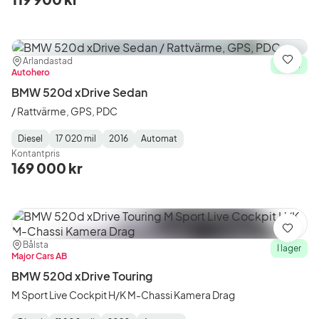
Plats:
Återförsäljare:
Arlandastad
Spara
I lager
Autohero
BMW 520d xDrive Sedan
/ Rattvärme, GPS, PDC
Diesel
17 020 mil
2016
Automat
Fuel
Mätarställning
Model
Gearbox
:
Kontantpris
Type
Year
Type
:
:
:
169 000 kr
Spara
Plats:
Återförsäljare:
Bålsta
I lager
Major Cars AB
BMW 520d xDrive Touring
M Sport Live Cockpit H/K M-Chassi Kamera Drag