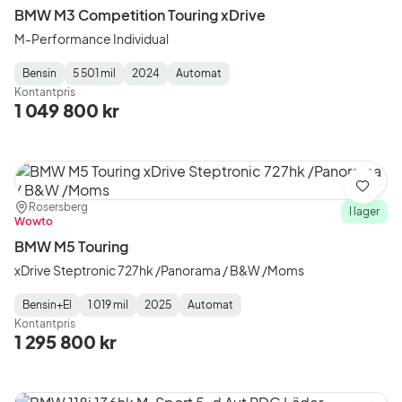
BMW M3 Competition Touring xDrive
M-Performance Individual
Bensin
5 501 mil
2024
Automat
Fuel
Mätarställning
Model
Gearbox
:
Kontantpris
Type
Year
Type
:
:
:
1 049 800 kr
Spara
Plats:
Återförsäljare:
Rosersberg
I lager
Wowto
BMW M5 Touring
xDrive Steptronic 727hk /Panorama / B&W /Moms
Bensin+El
1 019 mil
2025
Automat
Fuel
Mätarställning
Model
Gearbox
:
Kontantpris
Type
Year
Type
:
:
:
1 295 800 kr