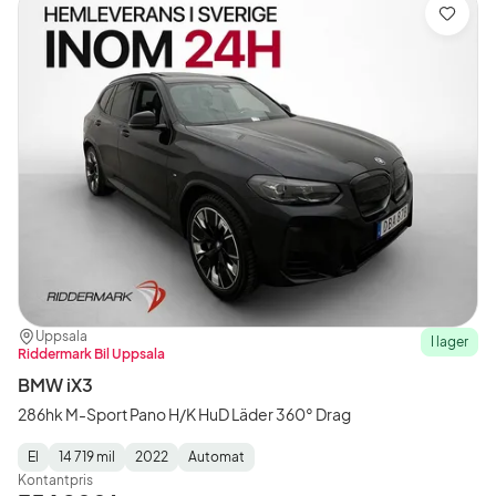
Spara
Plats:
Återförsäljare:
Uppsala
I lager
Riddermark Bil Uppsala
BMW iX3
286hk M-Sport Pano H/K HuD Läder 360° Drag
El
14 719 mil
2022
Automat
Fuel
Mätarställning
Model
Gearbox
:
Kontantpris
Type
Year
Type
:
:
: