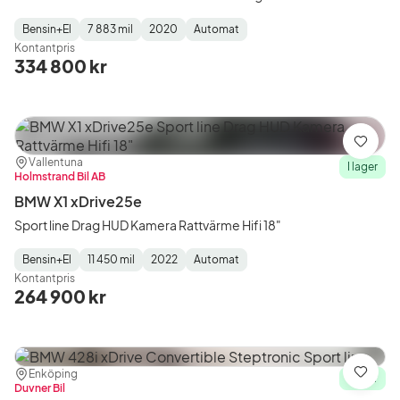
Bensin+El
7 883 mil
2020
Automat
Fuel
Mätarställning
Model
Gearbox
:
Kontantpris
Type
Year
Type
:
:
:
334 800 kr
Spara
Plats:
Återförsäljare:
Vallentuna
I lager
Holmstrand Bil AB
BMW X1 xDrive25e
Sport line Drag HUD Kamera Rattvärme Hifi 18"
Bensin+El
11 450 mil
2022
Automat
Fuel
Mätarställning
Model
Gearbox
:
Kontantpris
Type
Year
Type
:
:
:
264 900 kr
Plats:
Återförsäljare:
Enköping
Spara
I lager
Duvner Bil