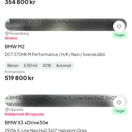
354 800 kr
Spara
Plats:
Återförsäljare:
Rosersberg
I lager
Wowto
BMW M2
DCT 370HK M Performance / H/K / Navi / Svensksåld
Bensin
6 351 mil
2018
Automat
Fuel
Mätarställning
Model
Gearbox
:
Kontantpris
Type
Year
Type
:
:
:
519 800 kr
Spara
Plats:
Återförsäljare:
Uppsala
I lager
Riddermark Bil Uppsala
BMW X3 xDrive30e
292hk X-Line Navi HuD 360° Halvskinn Drag