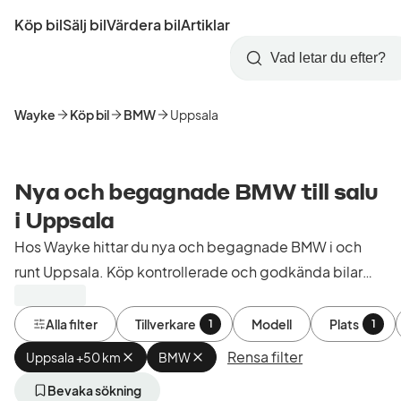
Hoppa
Köp bil
Sälj bil
Värdera bil
Artiklar
till
Skapa
Logga
huvudinnehåll
Startsida
Sök
konto
in
Wayke
Köp bil
BMW
Uppsala
Nya och begagnade BMW till salu
i Uppsala
Hos Wayke hittar du nya och begagnade BMW i och
runt Uppsala. Köp kontrollerade och godkända bilar
från bilhandlare i Sverige.
Alla filter
Tillverkare
Modell
Plats
1
1
Rensa filter
Uppsala +50 km
Ta
BMW
Ta
bort
bort
aktivt
aktivt
Bevaka sökning