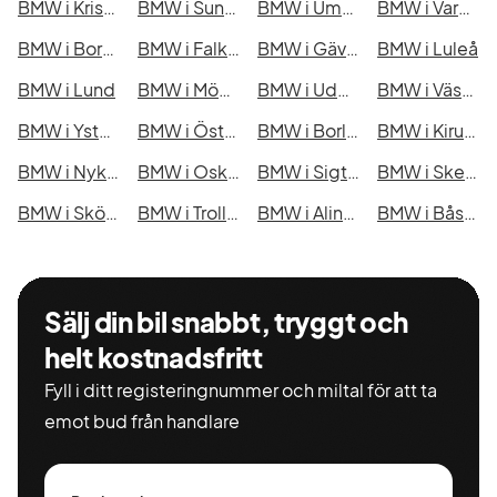
BMW i Kristianstad
BMW i Sundsvall
BMW i Umeå
BMW i Varberg
BMW i Borås
BMW i Falkenberg
BMW i Gävle
BMW i Luleå
BMW i Lund
BMW i Mönsterås
BMW i Uddevalla
BMW i Västervik
BMW i Ystad
BMW i Östersund
BMW i Borlänge
BMW i Kiruna
BMW i Nyköping
BMW i Oskarshamn
BMW i Sigtuna
BMW i Skellefteå
BMW i Skövde
BMW i Trollhättan
BMW i Alingsås
BMW i Båstad
Sälj din bil snabbt, tryggt och
helt kostnadsfritt
Fyll i ditt registeringnummer och miltal för att ta
emot bud från handlare