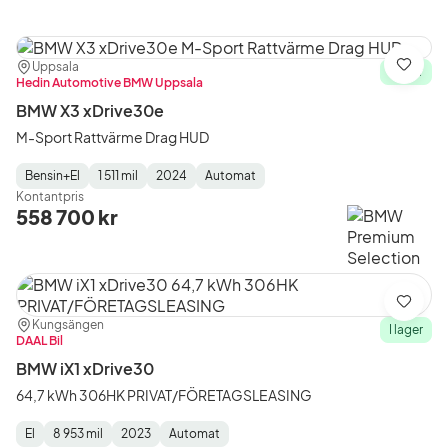
Plats:
Återförsäljare:
Uppsala
Spara
I lager
Hedin Automotive BMW Uppsala
BMW X3 xDrive30e
M-Sport Rattvärme Drag HUD
Bensin+El
1 511 mil
2024
Automat
Fuel
Mätarställning
Model
Gearbox
:
Kontantpris
Type
Year
Type
:
:
:
558 700 kr
Spara
Plats:
Återförsäljare:
Kungsängen
I lager
DAAL Bil
BMW iX1 xDrive30
64,7 kWh 306HK PRIVAT/FÖRETAGSLEASING
El
8 953 mil
2023
Automat
Fuel
Mätarställning
Model
Gearbox
: