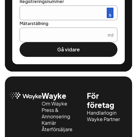
Registreringsnummer
Mätarställning
mil
Gå vidare
Wayke
För
Om Wayke
företag
Press &
Handlarlogin
Annonsering
Wayke Partner
Karriär
Återförsäljare