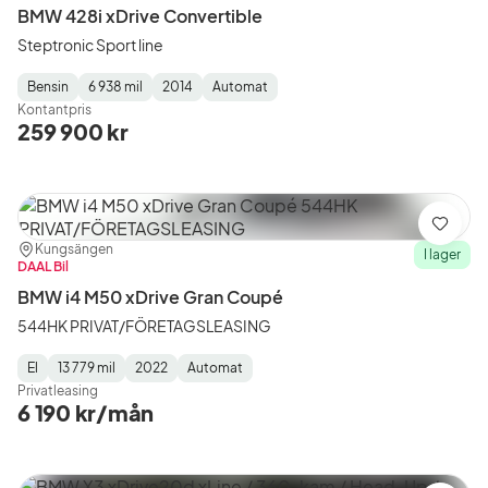
BMW 428i xDrive Convertible
Steptronic Sport line
Bensin
6 938 mil
2014
Automat
Fuel
Mätarställning
Model
Gearbox
:
Kontantpris
Type
Year
Type
:
:
:
259 900 kr
Spara
Plats:
Återförsäljare:
Kungsängen
I lager
DAAL Bil
BMW i4 M50 xDrive Gran Coupé
544HK PRIVAT/FÖRETAGSLEASING
El
13 779 mil
2022
Automat
Fuel
Mätarställning
Model
Gearbox
:
Privatleasing
Type
Year
Type
:
:
:
6 190 kr/mån