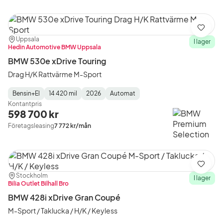
Spara
Plats:
Återförsäljare:
Uppsala
I lager
Hedin Automotive BMW Uppsala
BMW 530e xDrive Touring
Drag H/K Rattvärme M-Sport
Bensin+El
14 420 mil
2026
Automat
Fuel
Mätarställning
Model
Gearbox
:
Kontantpris
Type
Year
Type
:
:
:
598 700 kr
Företagsleasing
7 772 kr/mån
Spara
Plats:
Återförsäljare:
Stockholm
I lager
Bilia Outlet Bilhall Bro
BMW 428i xDrive Gran Coupé
M-Sport / Taklucka / H/K / Keyless