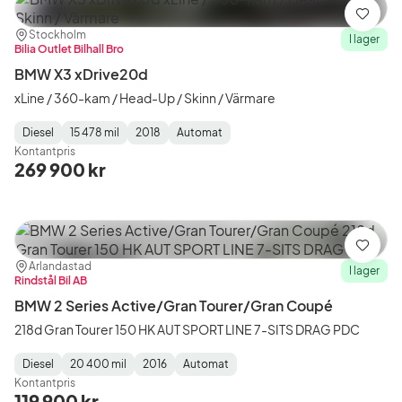
Spara
Plats:
Återförsäljare:
Stockholm
I lager
Bilia Outlet Bilhall Bro
BMW X3 xDrive20d
xLine / 360-kam / Head-Up / Skinn / Värmare
Diesel
15 478 mil
2018
Automat
Fuel
Mätarställning
Model
Gearbox
:
Kontantpris
Type
Year
Type
:
:
:
269 900 kr
Spara
Plats:
Återförsäljare:
Arlandastad
I lager
Rindstål Bil AB
BMW 2 Series Active/Gran Tourer/Gran Coupé
218d Gran Tourer 150 HK AUT SPORT LINE 7-SITS DRAG PDC
Diesel
20 400 mil
2016
Automat
Fuel
Mätarställning
Model
Gearbox
:
Kontantpris
Type
Year
Type
:
:
:
119 900 kr