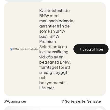
filter
filter
Uppsala
BMW
+50
Kvalitetstestade
(Tillverkare)
km
BMW med
(Plats)
marknadsledande
garantier från de
som kan BMW
bäst. BMW
Premium
Selection är en
Lägg till filter
kvalitetssäkring
vid köp av en
begagnad BMW,
framtaget för ett
smidigt, tryggt
och
bekymmersfri...
Läs mer
390 annonser
Sortera efter
Senaste