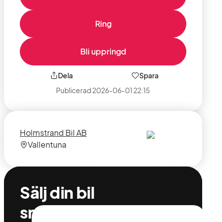
Ring
Bli uppringd
Dela
Spara
Publicerad
2026-06-01 22:15
Säljare
Säljarens
Holmstrand Bil AB
plats
Vallentuna
Sälj din bil
snabbt,