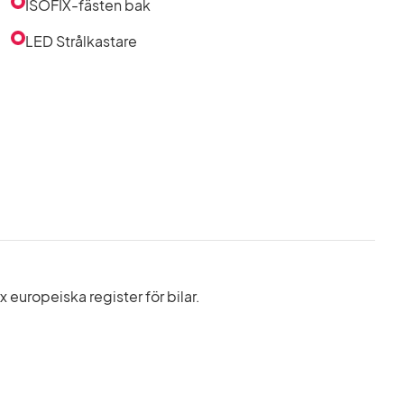
ISOFIX-fästen bak
LED Strålkastare
europeiska register för bilar.