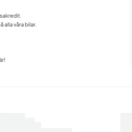
sakredit.
 alla våra bilar.
är!
Laddar
Ladd
sökresultat...
sökre