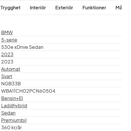
baka
 Trygghet
Interiör
Exteriör
Funktioner
Mått & 
BMW
5-serie
 3 år
530e xDrive Sedan
2023
2023
Automat
ilar inom hela Sverige och vi hjälper
Svart
l på uppfarten.
NGB33B
WBA11CH02PCN60504
d Bil.
Bensin+El
Laddhybrid
Sedan
Premiumbil
360 kr/år