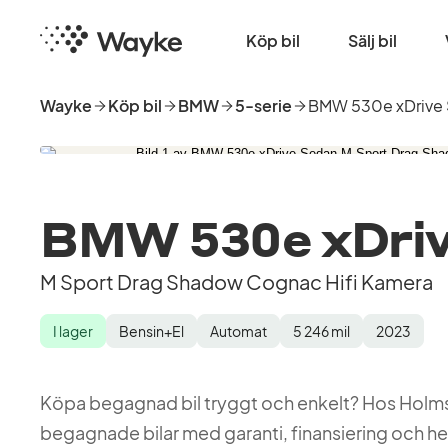
Hoppa
Startsida
till
Köp bil
Sälj bil
huvudinnehåll
Wayke
Köp bil
BMW
5-serie
BMW 530e xDrive
BMW 530e xDriv
M Sport Drag Shadow Cognac Hifi Kamera
I lager
Bensin+El
Automat
5 246
mil
2023
Lagerstatus
Drivmedel
Växellåda
Mätarställning
Modellår
Köpa begagnad bil tryggt och enkelt? Hos Holmstr
begagnade bilar med garanti, finansiering och hem