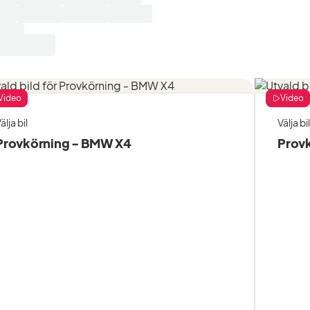
Video
Video
älja bil
Välja bil
Provkörning - BMW X4
Prov