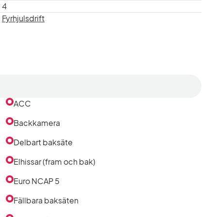
4
Fyrhjulsdrift
ACC
Backkamera
Delbart baksäte
Elhissar (fram och bak)
Euro NCAP 5
Fällbara baksäten