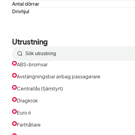
Antal dörrar
Drivhjul
Utrustning
Sök
efter
ABS-bromsar
utrustning
i
Avstängningsbar airbag passagerare
listan
Centrallås (fjärrstyrt)
Dragkrok
Euro 6
Farthållare