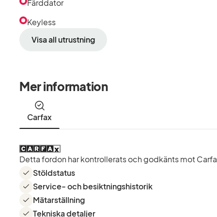
Färddator
Keyless
Visa all utrustning
Mer information
Carfax
Detta fordon har kontrollerats och godkänts mot Carfax 
Stöldstatus
Service- och besiktningshistorik
Mätarställning
Tekniska detaljer