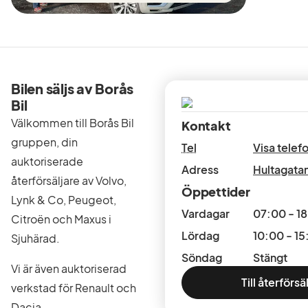
Bilen säljs av Borås
Bil
Välkommen till Borås Bil
Kontakt
gruppen, din
Tel
Visa tele
auktoriserade
Adress
Hultagatan
återförsäljare av Volvo,
Öppettider
Lynk & Co, Peugeot,
Vardagar
07:00 - 1
Citroën och Maxus i
Lördag
10:00 - 15
Sjuhärad.
Söndag
Stängt
Vi är även auktoriserad
Till återförsä
verkstad för Renault och
Dacia.