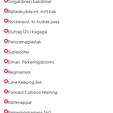
Solgardiner i bakdörrar
Bälteskudde int. mitt bak
Nyckelavst. kr-kudde pass
Eluttag 12V i bagage
Panoramaglastak
Subwoofer
Elman. Parkeringsbroms
Regnsensor
Lane Keeping Aid
Forward Collision Warning
Rattknappar
Parkeringskamera 360