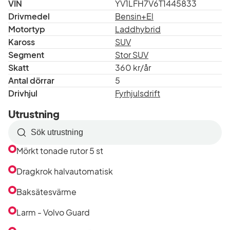
VIN
YV1LFH7V6T1445833
Drivmedel
Bensin+El
Motortyp
Laddhybrid
Kaross
SUV
Segment
Stor SUV
Skatt
360 kr/år
Antal dörrar
5
Drivhjul
Fyrhjulsdrift
Utrustning
Sök
efter
Mörkt tonade rutor 5 st
utrustning
i
Dragkrok halvautomatisk
listan
Baksätesvärme
Larm - Volvo Guard