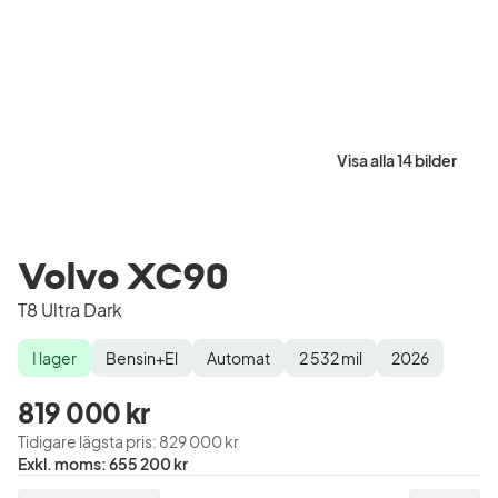
Visa alla 14 bilder
Volvo XC90
T8 Ultra Dark
I lager
Bensin+El
Automat
2 532
mil
2026
Lagerstatus
Drivmedel
Växellåda
Mätarställning
Modellår
819 000 kr
Tidigare lägsta pris
:
829 000 kr
Pris
Exkl. moms
:
655 200 kr
exklusive