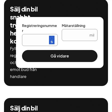
Sälj din bil
snabbt,
tryggt och
Registreringsnumme
Mätarställning
r
helt
mil
kostnadsfritt
Fyll i ditt
registeringnummer
Gå vidare
och miltal för att ta
emot bud från
handlare
Sälj din bil