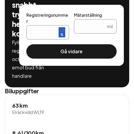
snabbt,
tryggt och
Registreringsnumme
Mätarställning
r
helt
mil
kostnadsfritt
Fyll i ditt
registeringnummer
Gå vidare
och miltal för att ta
emot bud från
handlare
Biluppgifter
63 km
Elräckvidd WLTP
8,6 l/100km