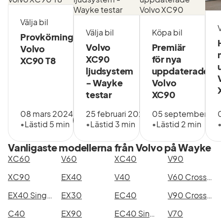
Välja bil
V
Välja bil
Köpa bil
Provkörning
Volvo
Premiär
Volvo
XC90
för nya
XC90 T8
ljudsystem
uppdaterade
- Wayke
Volvo
testar
XC90
08 mars 2024
25 februari 2026
05 september 20
•
Lästid 5 min
•
Lästid 3 min
•
Lästid 2 min
Vanligaste modellerna från Volvo på Wayke
XC60
V60
XC40
V90
XC90
EX40
V40
V60 Cross Country
EX40 Single Motor Extended Range
EX30
EC40
V90 Cross Country
C40
EX90
EC40 Single Motor Extended Range
V70