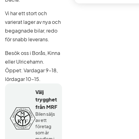
Vi har ett stort och
varierat lager av nya och
begagnade bilar, redo
för snabb leverans.
Besök oss i Borås, Kinna
eller Ulricehamn.
Öppet: Vardagar 9–18,
lördagar 10–15.
Välj
trygghet
från MRF
Bilen säljs
av ett
företag
som är
medlem i