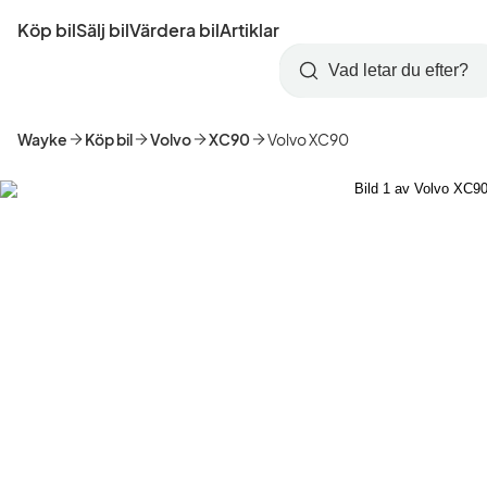
Hoppa
Köp bil
Sälj bil
Värdera bil
Artiklar
till
Skapa
Logga
huvudinnehåll
Startsida
Sök
konto
in
Wayke
Köp bil
Volvo
XC90
Volvo XC90