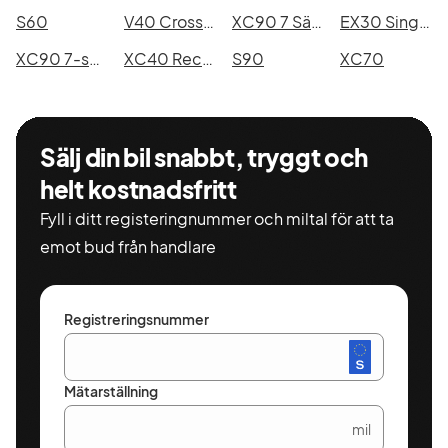
S60
V40 Cross Country
XC90 7 Säten
EX30 Single Motor Extended Range
XC90 7-seater
XC40 Recharge
S90
XC70
Sälj din bil snabbt, tryggt och
helt kostnadsfritt
Fyll i ditt registeringnummer och miltal för att ta
emot bud från handlare
Registreringsnummer
Mätarställning
mil