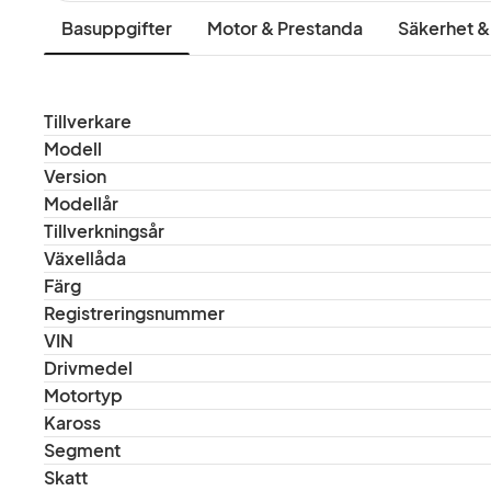
Basuppgifter
Motor & Prestanda
Säkerhet &
både underhållande och uppkopplad.
Parking Assistant tillsammans med parkeringssen
parkeringen i trånga utrymmen. Den elektriskt in
Tillverkare
bagageutrymmet på 550 liter och praktiska detal
Modell
Version
förvaringspaket gör bilen lika användbar för var
Modellår
Tillverkningsår
Växellåda
Färg
Registreringsnummer
VIN
Drivmedel
Motortyp
Kaross
Segment
Skatt