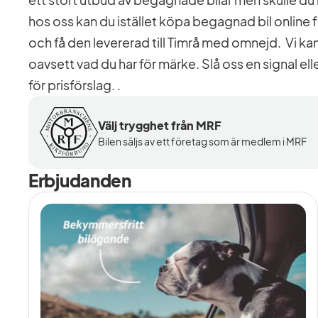
hos oss kan du istället köpa begagnad bil online 
och få den levererad till Timrå med omnejd. Vi kan o
oavsett vad du har för märke. Slå oss en signal ell
för prisförslag. .
Välj trygghet från MRF
Bilen säljs av ett företag som är medlem i MRF
Erbjudanden