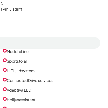
5
Fyrhjulsdrift
Model xLine
Sportstolar
HiFi ljudsystem
ConnectedDrive services
Adaptiva LED
Helljusassistent