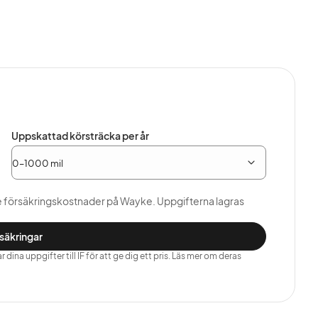
Uppskattad körsträcka per år
e försäkringskostnader på Wayke. Uppgifterna lagras
rsäkringar
dina uppgifter till IF för att ge dig ett pris. Läs mer om deras