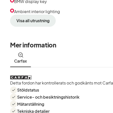
BMW display key
Ambient interior lighting
Visa all utrustning
Mer information
Carfax
Detta fordon har kontrollerats och godkänts mot Carfax 
Stöldstatus
Service- och besiktningshistorik
Mätarställning
Tekniska detaljer