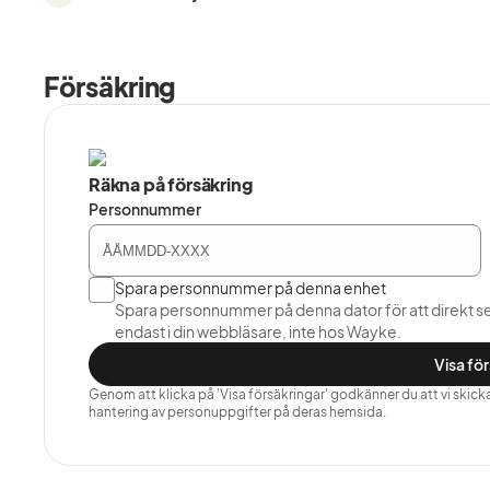
Försäkring
Räkna på försäkring
Personnummer
Spara personnummer på denna enhet
Spara personnummer på denna dator för att direkt s
endast i din webbläsare, inte hos Wayke.
Visa fö
Genom att klicka på 'Visa försäkringar' godkänner du att vi skickar 
hantering av personuppgifter på deras hemsida.