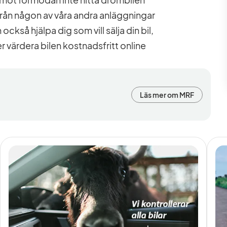
från någon av våra andra anläggningar
ckså hjälpa dig som vill sälja din bil,
er värdera bilen kostnadsfritt online
Läs mer om MRF