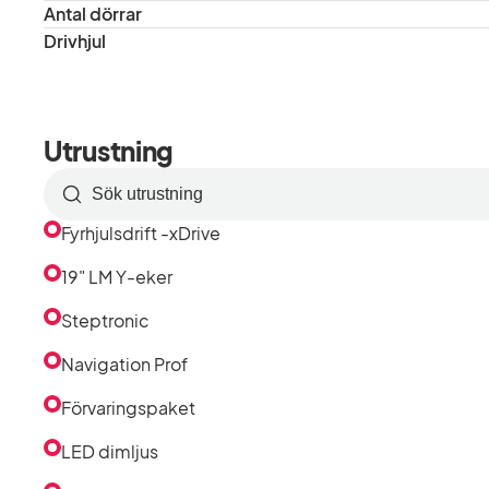
Antal dörrar
Drivhjul
Utrustning
Sök
efter
Fyrhjulsdrift -xDrive
utrustning
i
19" LM Y-eker
listan
Steptronic
Navigation Prof
Förvaringspaket
LED dimljus