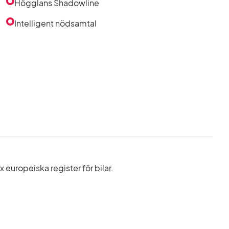
Högglans Shadowline
Intelligent nödsamtal
europeiska register för bilar.