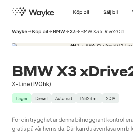
Hoppa
Startsida
till
Köp bil
Sälj bil
huvudinnehåll
Wayke
Köp bil
BMW
X3
BMW X3 xDrive20d
BMW X3 xDrive
X-Line (190hk)
I lager
Diesel
Automat
16 828
mil
2019
Lagerstatus
Drivmedel
Växellåda
Mätarställning
Modellår
För din trygghet är denna bil noggrant kontroll
gratis på vår hemsida. Där kan du även läsa om bil