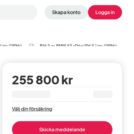
Skapa konto
Logga in
Visa alla 13 bilder
255 800 kr
Välj din försäkring
Skicka meddelande