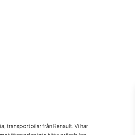
a, transportbilar från Renault. Vi har
 mot förmodan inte hitta drömbilen