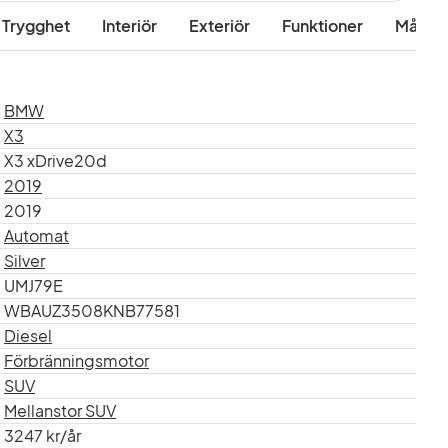
 Trygghet
Interiör
Exteriör
Funktioner
Mått & 
sorer fram och bak förenklar
fällbara dragkroken, generösa
BMW
jer som takreling och
X3
X3 xDrive20d
dagen som för semesterns äventyr.
2019
2019
Automat
Silver
UMJ79E
WBAUZ3508KNB77581
Diesel
Förbränningsmotor
SUV
Mellanstor SUV
3247 kr/år