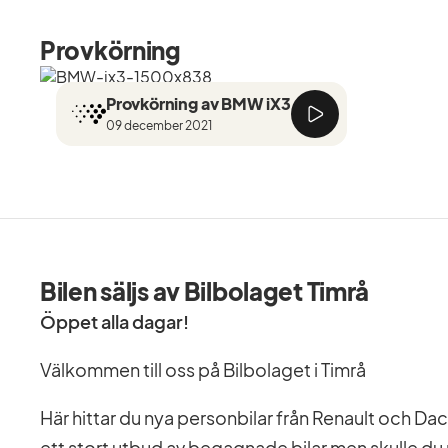
Provkörning
Provkörning av BMW iX3
09 december 2021
Bilen säljs av Bilbolaget Timrå
Öppet alla dagar!
Välkommen till oss på Bilbolaget i Timrå
Här hittar du nya personbilar från Renault och Daci
ett stort utbud av begagnade bilar men skulle du