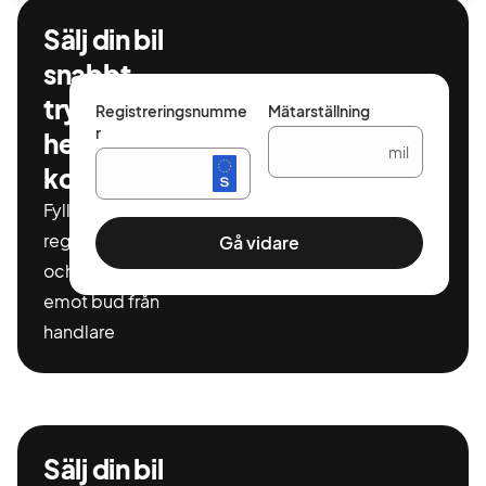
Sälj din bil
snabbt,
tryggt och
Registreringsnumme
Mätarställning
r
helt
mil
kostnadsfritt
Fyll i ditt
registeringnummer
Gå vidare
och miltal för att ta
emot bud från
handlare
Sälj din bil