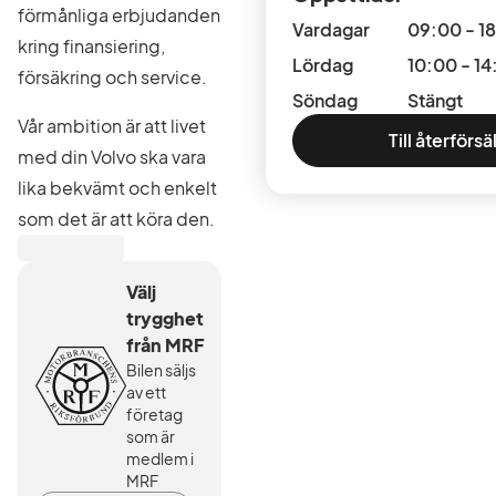
förmånliga erbjudanden
Vardagar
09:00 - 1
kring finansiering,
Lördag
10:00 - 14
försäkring och service.
Söndag
Stängt
Vår ambition är att livet
Till återförsä
med din Volvo ska vara
lika bekvämt och enkelt
som det är att köra den.
Volvo Car Enköping är
Välj
en del av Volvo Cars och
trygghet
genom hållbara
från MRF
produkter, innovativa
Bilen säljs
lösningar och laddade
av ett
företag
upplevelser strävar vi
som är
efter att göra
medlem i
MRF
betydande skillnad