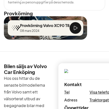
hantering av personuppgifter på deras hemsida.
Provkörning
Provkörning Volvo XC90 T8
08 mars 2024
Bilen säljs av Volvo
Car Enköping
Hos oss hittar du de
Kontakt
senaste bilmodellerna
från Volvo samt ett
Tel
Visa tele
välsorterat utbud av
Adress
Traktorgat
begagnade bilar med
Öppettider