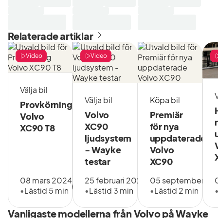
Tillsammans
tekniker
med Volvia
enligt vår
har vi tagit
checklista
Relaterade artiklar
fram
på 111
marknadens
punkter.
kanske
Video
Video
Bilarna är
bästa
professionellt
bilägarkoncept
förberedda
där allt
och med
Välja bil
V
ingår i
köpet
Välja bil
Köpa bil
Provkörning
månadskostnaden
följer
Volvo
Premiär
Volvo
när du
rabatterad
XC90
för nya
XC90 T8
köper en
laddning
ljudsystem
uppdaterade
Volvo
via
Selekt.
- Wayke
Volvo
Plugsurfing,
Detta
testar
XC90
24
ingår: 6
månaders
månaders
08 mars 2024
25 februari 2026
05 september 20
garanti
fri
•
Lästid 5 min
•
Lästid 3 min
•
Lästid 2 min
och
försäkring
vägassistans
Serviceavtal
Vanligaste modellerna från Volvo på Wayke
samt 14