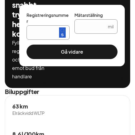
snabbt,
tryggt och
Registreringsnumme
Mätarställning
r
helt
mil
kostnadsfritt
Fyll i ditt
registeringnummer
Gå vidare
och miltal för att ta
emot bud från
handlare
Biluppgifter
63 km
Elräckvidd WLTP
8,6 l/100km