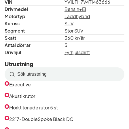
VIN
YV1LFH7V4T1463666
Drivmedel
Bensin+El
Motortyp
Laddhybrid
Kaross
SUV
Segment
Stor SUV
Skatt
360 kr/år
Antal dörrar
5
Drivhjul
Fyrhjulsdrift
Utrustning
Sök
efter
Executive
utrustning
i
Akustikrutor
listan
Mörkt tonade rutor 5 st
22"7-DoubleSpoke Black DC