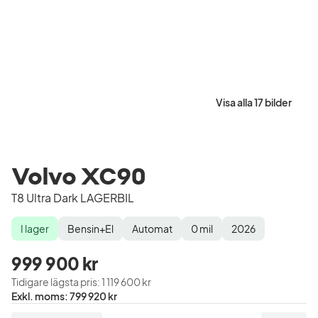
Visa alla 17 bilder
Volvo XC90
T8 Ultra Dark LAGERBIL
I lager
Bensin+El
Automat
0
mil
2026
Lagerstatus
Drivmedel
Växellåda
Mätarställning
Modellår
999 900 kr
Tidigare lägsta pris
:
1 119 600 kr
Pris
Exkl. moms
:
799 920 kr
exklusive