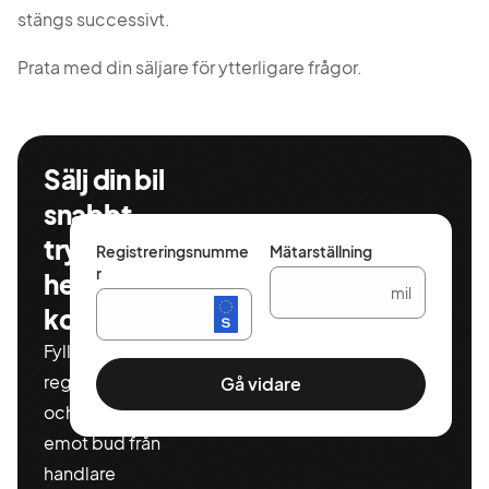
stängs successivt.
Prata med din säljare för ytterligare frågor.
Sälj din bil
snabbt,
tryggt och
Registreringsnumme
Mätarställning
r
helt
mil
kostnadsfritt
Fyll i ditt
registeringnummer
Gå vidare
och miltal för att ta
emot bud från
handlare