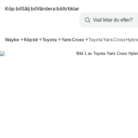
Hoppa
Köp bil
Sälj bil
Värdera bil
Artiklar
till
Skapa
Logga
huvudinnehåll
Startsida
Sök
konto
in
Wayke
Köp bil
Toyota
Yaris Cross
Toyota Yaris Cross Hybri