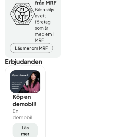
från MRF
Bilen säljs
av ett
företag
som är
medlem i
MRF
Läs mer om MRF
Erbjudanden
Köp en
demobil!
En
demobil är
perfekt för
Läs
dig som är
mer
på jakt