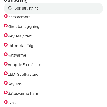
Sök
efter
Backkamera
utrustning
i
Klimatanläggning
listan
Keyless(Start)
Lättmetallfälg
Rattvärme
Adaptiv Farthållare
LED-Strålkastare
Keyless
Sätesvärme fram
GPS