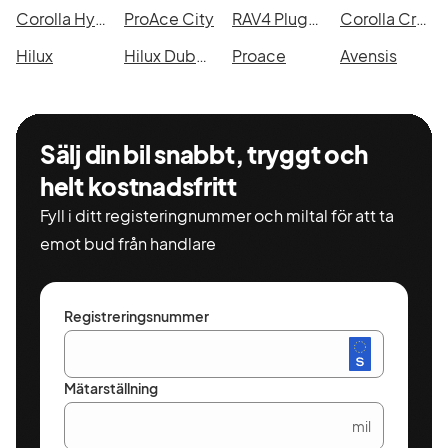
Corolla Hybrid
ProAce City
RAV4 Plug-in Hybrid
Corolla Cross Hybrid AWD-i
Hilux
Hilux Dubbelhytt
Proace
Avensis
Sälj din bil snabbt, tryggt och
helt kostnadsfritt
Fyll i ditt registeringnummer och miltal för att ta
emot bud från handlare
Registreringsnummer
Mätarställning
mil