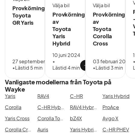
V
vår
Välja bil
Välja bil
Provkörning
anläggning
Provkörning
Provkörning
Toyota
direkt eller
av
av
GR Yaris
läs på vår
Toyota
Toyota
hemsida
för att veta
Yaris
Corolla
mer!
Hybrid
Cross
10 juni 2024
27 september 2024
•
03 februari 2023
•
Lästid 5 min
Lästid 4 min
•
Lästid 3 min
Vanligaste modellerna från Toyota på
Wayke
Yaris
RAV4
C-HR
Yaris Hybrid
Corolla
C-HR Hybrid
RAV4 Hybrid AWD-i
ProAce
Yaris Cross
Corolla Touring Sports Hybrid
bZ4X
Aygo X
Corolla Cross
Auris
Yaris Hybrid 115
C-HR PHEV