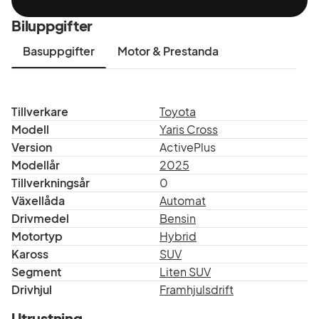
Biluppgifter
Basuppgifter
Motor & Prestanda
Tillverkare
Toyota
Modell
Yaris Cross
Version
ActivePlus
Modellår
2025
Tillverkningsår
0
Växellåda
Automat
Drivmedel
Bensin
Motortyp
Hybrid
Kaross
SUV
Segment
Liten SUV
Drivhjul
Framhjulsdrift
Utrustning