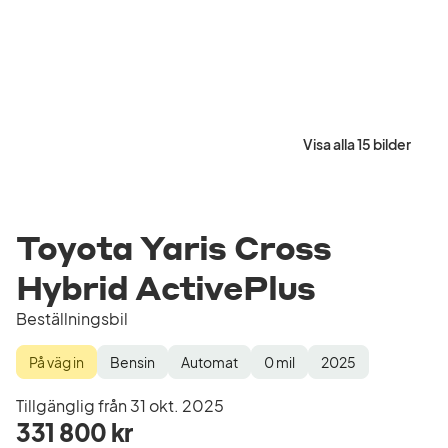
Visa alla 15 bilder
Toyota Yaris Cross
Hybrid ActivePlus
Beställningsbil
På väg in
Bensin
Automat
0
mil
2025
Lagerstatus
Drivmedel
Växellåda
Mätarställning
Modellår
Tillgänglig från 31 okt. 2025
331 800 kr