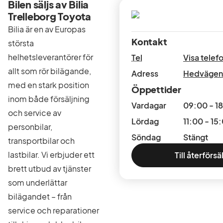
Bilen säljs av Bilia
Trelleborg Toyota
Bilia är en av Europas
Kontakt
största
helhetsleverantörer för
Tel
Visa tele
allt som rör bilägande,
Adress
Hedvägen 
med en stark position
Öppettider
inom både försäljning
Vardagar
09:00 - 1
och service av
Lördag
11:00 - 15
personbilar,
Söndag
Stängt
transportbilar och
lastbilar. Vi erbjuder ett
Till återförsä
brett utbud av tjänster
som underlättar
bilägandet – från
service och reparationer