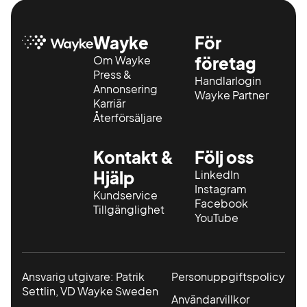
Wayke
För
Om Wayke
företag
Press &
Handlarlogin
Annonsering
Wayke Partner
Karriär
Återförsäljare
Kontakt &
Följ oss
Hjälp
LinkedIn
Instagram
Kundservice
Facebook
Tillgänglighet
YouTube
Ansvarig utgivare: Patrik
Personuppgiftspolicy
Settlin, VD Wayke Sweden
Användarvillkor