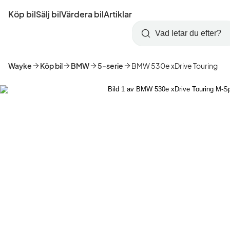
Hoppa
Köp bil
Sälj bil
Värdera bil
Artiklar
till
Skapa
Logga
huvudinnehåll
Startsida
Sök
konto
in
Wayke
Köp bil
BMW
5-serie
BMW 530e xDrive Touring