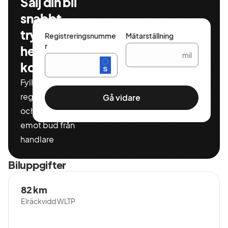
Sälj din bil
snabbt,
tryggt och
Registreringsnumme
Mätarställning
r
helt
mil
kostnadsfritt
Fyll i ditt
registeringnummer
Gå vidare
och miltal för att ta
emot bud från
handlare
Biluppgifter
82 km
Elräckvidd WLTP