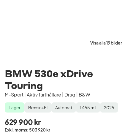
Visa alla 19 bilder
BMW 530e xDrive
Touring
M-Sport | Aktiv farthållare | Drag | B&W
I lager
Bensin+El
Automat
1 455
mil
2025
Lagerstatus
Drivmedel
Växellåda
Mätarställning
Modellår
629 900 kr
Pris
Exkl. moms
:
503 920 kr