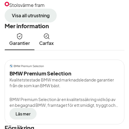
Stolsvärme fram
Visa all utrustning
Mer information
Garantier
Carfax
BMW Premium Selection
Kvalitetstestade BMW med marknadsledande garantier
från de som kan BMW bäst.
BMW Premium Selection är en kvalitetssäkring vid köp av
en begagnad BMW, framtaget för ett smidigt, tryggt och
bekymmersfritt bilköp. Bilarna är kvalitetstestade och
Läs mer
tillhandahålls av de som kan begagnade BMW bäst,
auktoriserade BMW-återförsäljare. Tillsammans med
Försäkring
marknadsledande garantier och köpevillkor, med