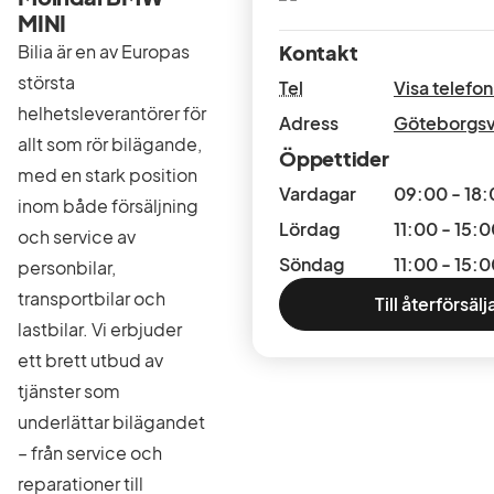
MINI
Bilia är en av Europas
Kontakt
största
Tel
Visa telef
helhetsleverantörer för
Adress
Göteborgsv
allt som rör bilägande,
Öppettider
med en stark position
Vardagar
09:00 - 18
inom både försäljning
Lördag
11:00 - 15:
och service av
Söndag
11:00 - 15:
personbilar,
transportbilar och
Till återförsäl
lastbilar. Vi erbjuder
ett brett utbud av
tjänster som
underlättar bilägandet
– från service och
reparationer till