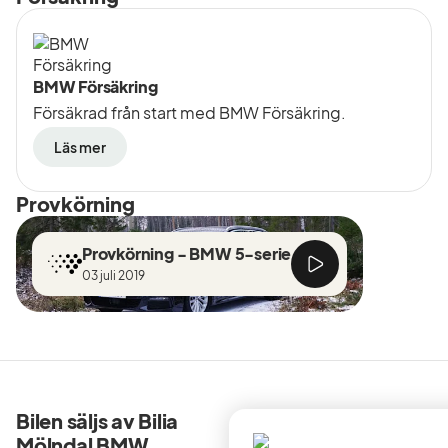
skräddarsydda tjänster för din BMW och för ditt framtida
bilägande..
BMW Försäkring
Försäkrad från start med BMW Försäkring.
Läs mer
Provkörning
Provkörning - BMW 5-serie
03 juli 2019
Bilen säljs av Bilia
Mölndal BMW