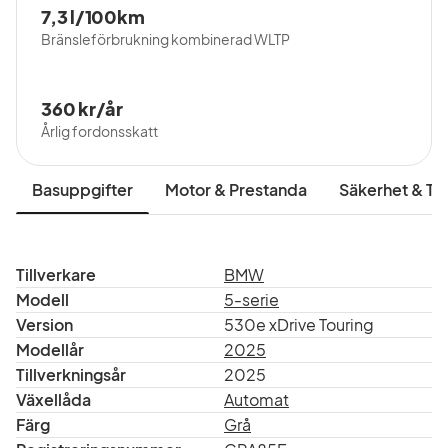
7,3 l/100km
Bränsleförbrukning kombinerad WLTP
360 kr/år
Årlig fordonsskatt
Basuppgifter
Motor & Prestanda
Säkerhet & Tr
Tillverkare
BMW
Modell
5-serie
Version
530e xDrive Touring
Modellår
2025
Tillverkningsår
2025
Växellåda
Automat
Färg
Grå