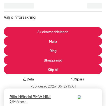
exklusive
moms
:
Välj din försäkring
Skicka meddelande
Maila
Ring
Bli uppringd
Köp bil
Dela
Spara
Publicerad
2026-05-29 15:01
Säljare
Säljarens
Bilia Mölndal BMW MINI
plats
Mölndal