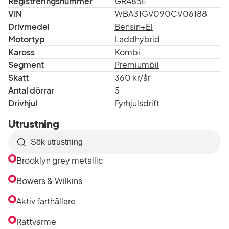
Registreringsnummer
GRA85E
VIN
WBA31GV090CV06188
Drivmedel
Bensin+El
Motortyp
Laddhybrid
Kaross
Kombi
Segment
Premiumbil
Skatt
360 kr/år
Antal dörrar
5
Drivhjul
Fyrhjulsdrift
Utrustning
Sök
efter
Brooklyn grey metallic
utrustning
i
Bowers & Wilkins
listan
Aktiv farthållare
Rattvärme