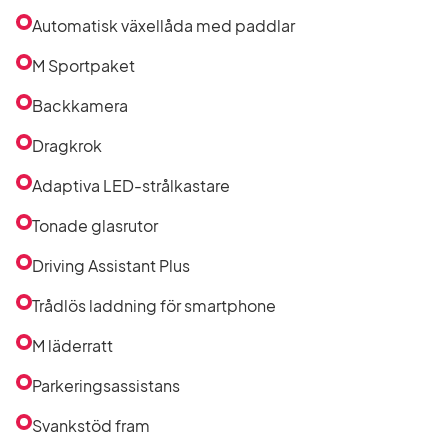
Automatisk växellåda med paddlar
M Sportpaket
Backkamera
Dragkrok
Adaptiva LED-strålkastare
Tonade glasrutor
Driving Assistant Plus
Trådlös laddning för smartphone
M läderratt
Parkeringsassistans
Svankstöd fram