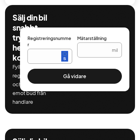
Sälj din bil
snabbt,
tryggt och
Registreringsnumme
Mätarställning
r
helt
mil
kostnadsfritt
Fyll i ditt
registeringnummer
Gå vidare
och miltal för att ta
emot bud från
handlare