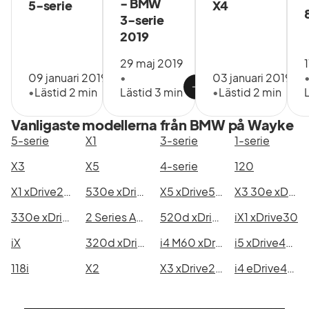
- BMW
5-serie
X4
läs på vår
3-serie
hemsida
för att veta
2019
mer!
29 maj 2019
1
09 januari 2019
•
03 januari 2019
•
Lästid 2 min
Lästid 3 min
•
Lästid 2 min
Vanligaste modellerna från BMW på Wayke
5-serie
X1
3-serie
1-serie
X3
X5
4-serie
120
X1 xDrive25e
530e xDrive Touring
X5 xDrive50e
X3 30e xDrive
330e xDrive Touring
2 Series Active/Gran Tourer/Gran Coupé
520d xDrive Touring
iX1 xDrive30
iX
320d xDrive Touring
i4 M60 xDrive Gran Coupé
i5 xDrive40 Touring
118i
X2
X3 xDrive20d
i4 eDrive40 Gran Coupé