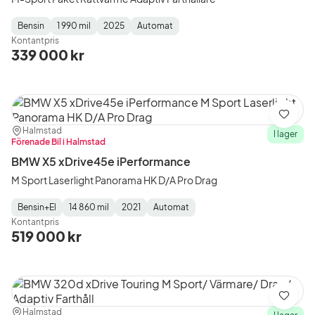
Bensin
1 990 mil
2025
Automat
Fuel
Mätarställning
Model
Gearbox
:
Kontantpris
Type
Year
Type
:
:
:
339 000 kr
Spara
Plats:
Återförsäljare:
Halmstad
I lager
Förenade Bil i Halmstad
BMW X5 xDrive45e iPerformance
M Sport Laserlight Panorama HK D/A Pro Drag
Bensin+El
14 860 mil
2021
Automat
Fuel
Mätarställning
Model
Gearbox
:
Kontantpris
Type
Year
Type
:
:
:
519 000 kr
Spara
Plats:
Återförsäljare:
Halmstad