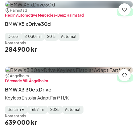
Plats:
Återförsäljare:
Halmstad
Spara
I lager
Hedin Automotive Mercedes-Benz Halmstad
BMW X5 xDrive30d
Diesel
16 030 mil
2015
Automat
Fuel
Mätarställning
Model
Gearbox
:
Kontantpris
Type
Year
Type
:
:
:
284 900 kr
Plats:
Återförsäljare:
Ängelholm
Spara
I lager
Förenade Bil i Ängelholm
BMW X3 30e xDrive
Keyless Elstolar Adapt Fart* H/K
Bensin+El
1 687 mil
2025
Automat
Fuel
Mätarställning
Model
Gearbox
:
Kontantpris
Type
Year
Type
:
:
:
639 000 kr