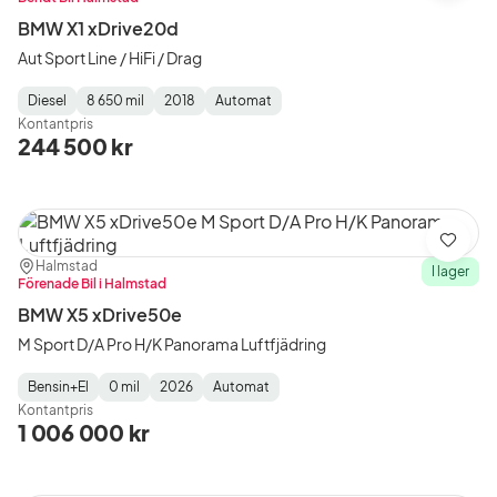
BMW X1 xDrive20d
Aut Sport Line / HiFi / Drag
Diesel
8 650 mil
2018
Automat
Fuel
Mätarställning
Model
Gearbox
:
Kontantpris
Type
Year
Type
:
:
:
244 500 kr
Spara
Plats:
Återförsäljare:
Halmstad
I lager
Förenade Bil i Halmstad
BMW X5 xDrive50e
M Sport D/A Pro H/K Panorama Luftfjädring
Bensin+El
0 mil
2026
Automat
Fuel
Mätarställning
Model
Gearbox
:
Kontantpris
Type
Year
Type
:
:
:
1 006 000 kr