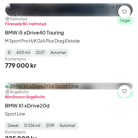
Spara
Plats:
Återförsäljare:
Halmstad
I lager
Förenade Bil i Halmstad
BMW i5 xDrive40 Touring
M Sport Pro H/K D/A Plus Drag Elstolar
El
400 mil
2027
Automat
Fuel
Mätarställning
Model
Gearbox
:
Kontantpris
Type
Year
Type
:
:
:
779 000 kr
Plats:
Återförsäljare:
Ängelholm
Spara
I lager
Bilmånsson Ängelholm
BMW X1 xDrive20d
Sport Line
Diesel
12 536 mil
2019
Automat
Fuel
Mätarställning
Model
Gearbox
:
Kontantpris
Type
Year
Type
:
:
: