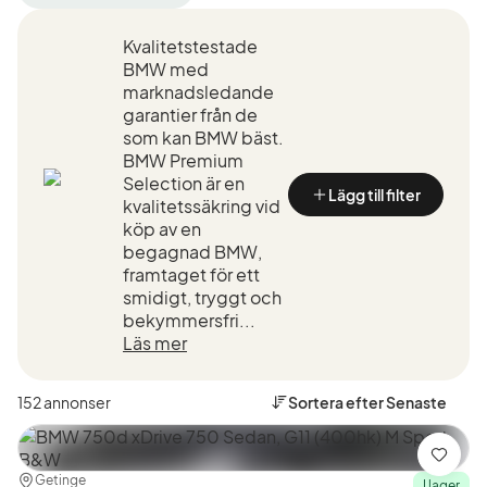
filter
filter
Halmstad
BMW
Kvalitetstestade
+50
(Tillverkare)
km
BMW med
(Plats)
marknadsledande
garantier från de
som kan BMW bäst.
BMW Premium
Selection är en
Lägg till filter
kvalitetssäkring vid
köp av en
begagnad BMW,
framtaget för ett
smidigt, tryggt och
bekymmersfri...
Läs mer
152 annonser
Sortera efter
Senaste
Spara
Plats:
Återförsäljare:
Getinge
I lager