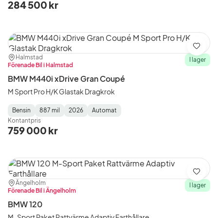
284 500 kr
Spara
Plats:
Återförsäljare:
Halmstad
I lager
Förenade Bil i Halmstad
BMW M440i xDrive Gran Coupé
M Sport Pro H/K Glastak Dragkrok
Bensin
887 mil
2026
Automat
Fuel
Mätarställning
Model
Gearbox
:
Kontantpris
Type
Year
Type
:
:
:
759 000 kr
Spara
Plats:
Återförsäljare:
Ängelholm
I lager
Förenade Bil i Ängelholm
BMW 120
M-Sport Paket Rattvärme Adaptiv Farthållare