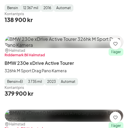
Bensin
12 367 mil
2016
Automat
Fuel
Mätarställning
Model
Gearbox
:
Kontantpris
Type
Year
Type
:
:
:
138 900 kr
Spara
Plats:
Återförsäljare:
Halmstad
I lager
Riddermark Bil Halmstad
BMW 230e xDrive Active Tourer
326hk M Sport Drag Pano Kamera
Bensin+El
3 735 mil
2023
Automat
Fuel
Mätarställning
Model
Gearbox
:
Kontantpris
Type
Year
Type
:
:
:
379 900 kr
Spara
Plats:
Återförsäljare:
Halmstad
I lager