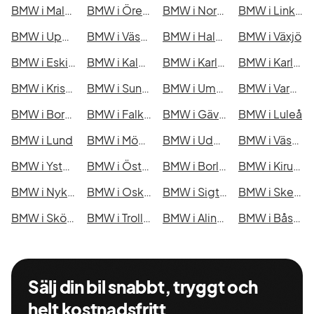
BMW i Malmö
BMW i Örebro
BMW i Norrköping
BMW i Linköping
BMW i Uppsala
BMW i Västerås
BMW i Halmstad
BMW i Växjö
BMW i Eskilstuna
BMW i Kalmar
BMW i Karlskrona
BMW i Karlstad
BMW i Kristianstad
BMW i Sundsvall
BMW i Umeå
BMW i Varberg
BMW i Borås
BMW i Falkenberg
BMW i Gävle
BMW i Luleå
BMW i Lund
BMW i Mönsterås
BMW i Uddevalla
BMW i Västervik
BMW i Ystad
BMW i Östersund
BMW i Borlänge
BMW i Kiruna
BMW i Nyköping
BMW i Oskarshamn
BMW i Sigtuna
BMW i Skellefteå
BMW i Skövde
BMW i Trollhättan
BMW i Alingsås
BMW i Båstad
Sälj din bil snabbt, tryggt och
helt kostnadsfritt