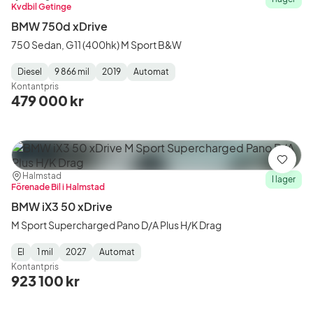
Kvdbil Getinge
BMW 750d xDrive
750 Sedan, G11 (400hk) M Sport B&W
Diesel
9 866 mil
2019
Automat
Fuel
Mätarställning
Model
Gearbox
:
Kontantpris
Type
Year
Type
:
:
:
479 000 kr
Spara
Plats:
Återförsäljare:
Halmstad
I lager
Förenade Bil i Halmstad
BMW iX3 50 xDrive
M Sport Supercharged Pano D/A Plus H/K Drag
El
1 mil
2027
Automat
Fuel
Mätarställning
Model
Gearbox
:
Kontantpris
Type
Year
Type
:
:
:
923 100 kr