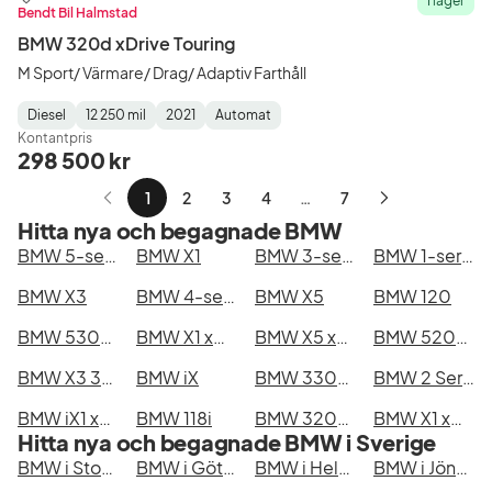
I lager
Bendt Bil Halmstad
BMW 320d xDrive Touring
M Sport/ Värmare/ Drag/ Adaptiv Farthåll
Diesel
12 250 mil
2021
Automat
Fuel
Mätarställning
Model
Gearbox
:
Kontantpris
Type
Year
Type
:
:
:
298 500 kr
1
2
3
4
…
7
Nästa
Hitta nya och begagnade BMW
sida
BMW 5-serie
BMW X1
BMW 3-serie
BMW 1-serie
BMW X3
BMW 4-serie
BMW X5
BMW 120
BMW 530e xDrive Touring
BMW X1 xDrive25e
BMW X5 xDrive50e
BMW 520d xDrive Touring
BMW X3 30e xDrive
BMW iX
BMW 330e xDrive Touring
BMW 2 Series Active/Gran Tourer/Gran Coupé
BMW iX1 xDrive30
BMW 118i
BMW 320d xDrive Touring
BMW X1 xDrive20d
Hitta nya och begagnade BMW i Sverige
BMW i Stockholm
BMW i Göteborg
BMW i Helsingborg
BMW i Jönköping