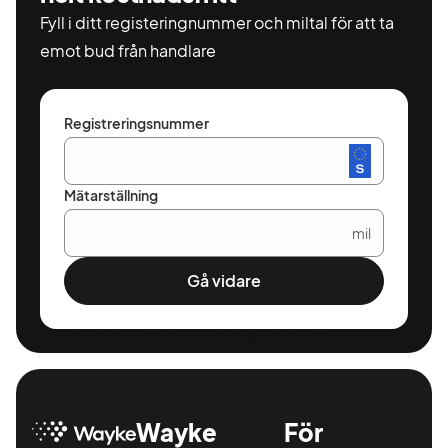
Fyll i ditt registeringnummer och miltal för att ta
emot bud från handlare
Registreringsnummer
Mätarställning
mil
Gå vidare
Wayke
För