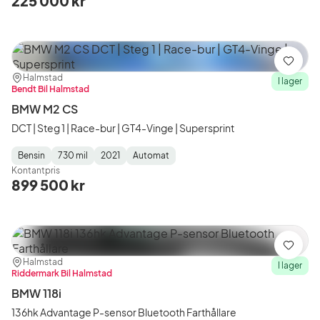
225 000 kr
Spara
Plats:
Återförsäljare:
Halmstad
I lager
Bendt Bil Halmstad
BMW M2 CS
DCT | Steg 1 | Race-bur | GT4-Vinge | Supersprint
Bensin
730 mil
2021
Automat
Fuel
Mätarställning
Model
Gearbox
:
Kontantpris
Type
Year
Type
:
:
:
899 500 kr
Spara
Plats:
Återförsäljare:
Halmstad
I lager
Riddermark Bil Halmstad
BMW 118i
136hk Advantage P-sensor Bluetooth Farthållare