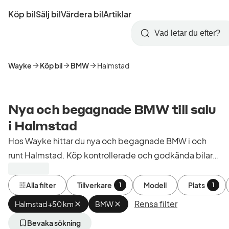
Hoppa
Köp bil
Sälj bil
Värdera bil
Artiklar
till
Skapa
Logga
huvudinnehåll
Startsida
Sök
konto
in
Wayke
Köp bil
BMW
Halmstad
Nya och begagnade BMW till salu
i Halmstad
Hos Wayke hittar du nya och begagnade BMW i och
runt Halmstad. Köp kontrollerade och godkända bilar
från bilhandlare i Sverige.
Alla filter
Tillverkare
Modell
Plats
1
1
Rensa filter
Halmstad +50 km
Ta
BMW
Ta
bort
bort
aktivt
aktivt
Bevaka sökning