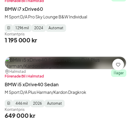
Förenade Bil i Halmstad
BMW i7 xDrive60
M Sport D/A Pro Sky Lounge B&W Individual
El
1 296 mil
2024
Automat
Fuel
Mätarställning
Model
Gearbox
:
Kontantpris
Type
Year
Type
:
:
:
1 195 000 kr
Spara
Plats:
Återförsäljare:
Halmstad
I lager
Förenade Bil i Halmstad
BMW i5 xDrive40 Sedan
M Sport D/A Plus Harman/Kardon Dragkrok
El
446 mil
2026
Automat
Fuel
Mätarställning
Model
Gearbox
:
Kontantpris
Type
Year
Type
:
:
:
649 000 kr