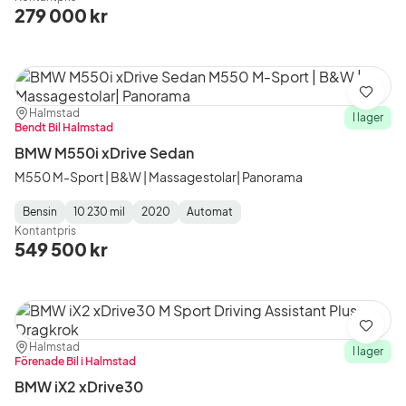
Type
Year
Type
:
:
:
279 000 kr
Spara
Plats:
Återförsäljare:
Halmstad
I lager
Bendt Bil Halmstad
BMW M550i xDrive Sedan
M550 M-Sport | B&W | Massagestolar| Panorama
Bensin
10 230 mil
2020
Automat
Fuel
Mätarställning
Model
Gearbox
:
Kontantpris
Type
Year
Type
:
:
:
549 500 kr
Spara
Plats:
Återförsäljare:
Halmstad
I lager
Förenade Bil i Halmstad
BMW iX2 xDrive30