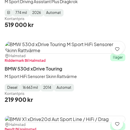
M Sport Driving Assistant Plus Dragkrok
El
774 mil
2026
Automat
Fuel
Mätarställning
Model
Gearbox
:
Kontantpris
Type
Year
Type
:
:
:
519 000 kr
Spara
Plats:
Återförsäljare:
Halmstad
I lager
Riddermark Bil Halmstad
BMW 530d xDrive Touring
M Sport HiFi Sensorer Skinn Rattvärme
Diesel
16 663 mil
2014
Automat
Fuel
Mätarställning
Model
Gearbox
:
Kontantpris
Type
Year
Type
:
:
:
219 900 kr
Plats:
Återförsäljare:
Halmstad
Spara
I lager
Bendt Bil Halmstad