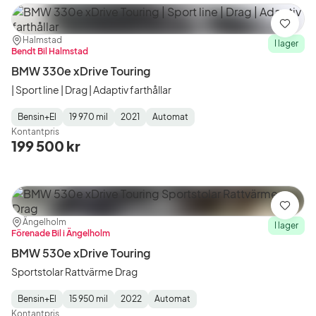
Spara
Plats:
Återförsäljare:
Halmstad
I lager
Bendt Bil Halmstad
BMW 330e xDrive Touring
| Sport line | Drag | Adaptiv farthållar
Bensin+El
19 970 mil
2021
Automat
Fuel
Mätarställning
Model
Gearbox
:
Kontantpris
Type
Year
Type
:
:
:
199 500 kr
Spara
Plats:
Återförsäljare:
Ängelholm
I lager
Förenade Bil i Ängelholm
BMW 530e xDrive Touring
Sportstolar Rattvärme Drag
Bensin+El
15 950 mil
2022
Automat
Fuel
Mätarställning
Model
Gearbox
:
Kontantpris