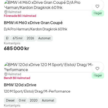
Spara
Plats:
Återförsäljare:
Halmstad
I lager
Förenade Bil i Halmstad
BMW i4 M60 xDrive Gran Coupé
D/A Pro Harman/Kardon Dragkrok 601hk
El
675 mil
2026
Automat
Fuel
Mätarställning
Model
Gearbox
:
Kontantpris
Type
Year
Type
:
:
:
685 000 kr
Spara
Plats:
Återförsäljare:
Halmstad
I lager
Bendt Bil Halmstad
BMW 120d xDrive
120 M Sport/ Elstol/ Drag/ M-Performance
Diesel
0 mil
2020
Automat
Fuel
Mätarställning
Model
Gearbox
:
Kontantpris
Type
Year
Type
:
:
: