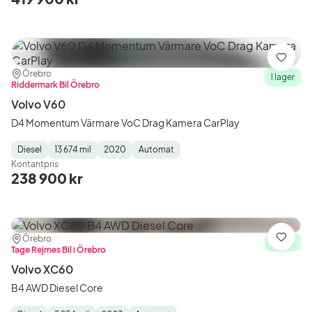
Spara
Plats:
Återförsäljare:
Örebro
I lager
Riddermark Bil Örebro
Volvo V60
D4 Momentum Värmare VoC Drag Kamera CarPlay
Diesel
13 674 mil
2020
Automat
Fuel
Mätarställning
Model
Gearbox
:
Kontantpris
Type
Year
Type
:
:
:
238 900 kr
Plats:
Återförsäljare:
Örebro
Spara
I lager
Tage Rejmes Bil i Örebro
Volvo XC60
B4 AWD Diesel Core