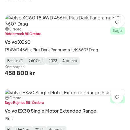
Spara
Plats:
Återförsäljare:
Örebro
I lager
Riddermark Bil Örebro
Volvo XC60
T8 AWD 456hk Plus Dark Panorama H/K 360° Drag
Bensin+El
9 607 mil
2023
Automat
Fuel
Mätarställning
Model
Gearbox
:
Kontantpris
Type
Year
Type
:
:
:
458 800 kr
Plats:
Återförsäljare:
Örebro
Spara
I lager
Tage Rejmes Bil i Örebro
Volvo EX30 Single Motor Extended Range
Plus
El
3 567 mil
2024
Automat