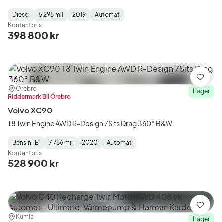
Diesel
5 298 mil
2019
Automat
Fuel
Mätarställning
Model
Gearbox
:
Kontantpris
Type
Year
Type
:
:
:
398 800 kr
Spara
Plats:
Återförsäljare:
Örebro
I lager
Riddermark Bil Örebro
Volvo XC90
T8 Twin Engine AWD R-Design 7Sits Drag 360° B&W
Bensin+El
7 756 mil
2020
Automat
Fuel
Mätarställning
Model
Gearbox
:
Kontantpris
Type
Year
Type
:
:
:
528 900 kr
Spara
Plats:
Återförsäljare:
Kumla
I lager