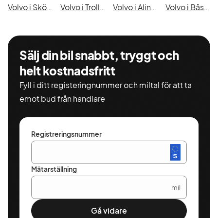
Volvo i Skövde
Volvo i Trollhättan
Volvo i Alingsås
Volvo i Båstad
Sälj din bil snabbt, tryggt och
helt kostnadsfritt
Fyll i ditt registeringnummer och miltal för att ta
emot bud från handlare
Registreringsnummer
Mätarställning
mil
Gå vidare