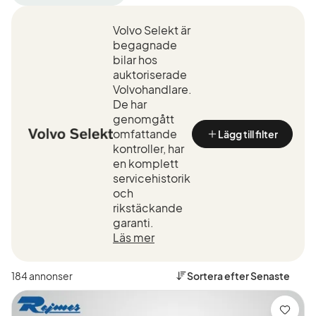
filter
filter
Örebro
Volvo
+50
Volvo Selekt är
(Tillverkare)
km
begagnade
(Plats)
bilar hos
auktoriserade
Volvohandlare.
De har
genomgått
omfattande
Lägg till filter
kontroller, har
en komplett
servicehistorik
och
rikstäckande
garanti.
Läs mer
184 annonser
Sortera efter
Senaste
Spara