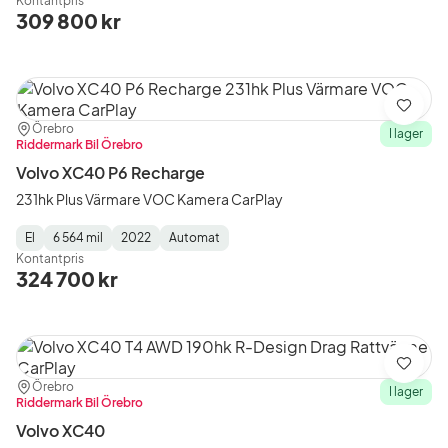
Kontantpris
Type
Year
Type
:
:
:
309 800 kr
Spara
Plats:
Återförsäljare:
Örebro
I lager
Riddermark Bil Örebro
Volvo XC40 P6 Recharge
231hk Plus Värmare VOC Kamera CarPlay
El
6 564 mil
2022
Automat
Fuel
Mätarställning
Model
Gearbox
:
Kontantpris
Type
Year
Type
:
:
:
324 700 kr
Spara
Plats:
Återförsäljare:
Örebro
I lager
Riddermark Bil Örebro
Volvo XC40