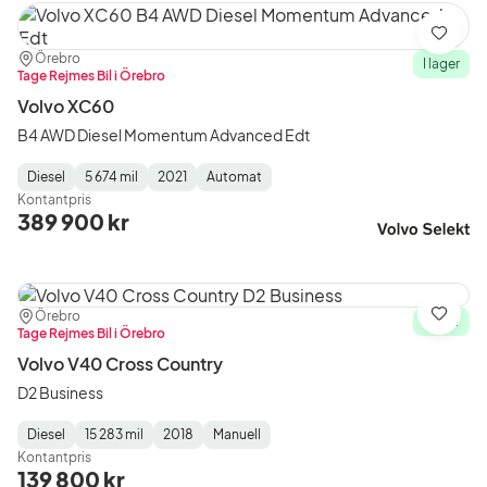
Spara
Plats:
Återförsäljare:
Örebro
I lager
Tage Rejmes Bil i Örebro
Volvo XC60
B4 AWD Diesel Momentum Advanced Edt
Diesel
5 674 mil
2021
Automat
Fuel
Mätarställning
Model
Gearbox
:
Kontantpris
Type
Year
Type
:
:
:
389 900 kr
Plats:
Återförsäljare:
Örebro
Spara
I lager
Tage Rejmes Bil i Örebro
Volvo V40 Cross Country
D2 Business
Diesel
15 283 mil
2018
Manuell
Fuel
Mätarställning
Model
Gearbox
:
Kontantpris
Type
Year
Type
:
:
:
139 800 kr