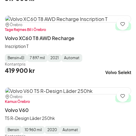
Plats:
Återförsäljare:
Örebro
Spara
I lager
Tage Rejmes Bil i Örebro
Volvo XC60 T8 AWD Recharge
Inscription T
Bensin+El
7 897 mil
2021
Automat
Fuel
Mätarställning
Model
Gearbox
:
Kontantpris
Type
Year
Type
:
:
:
419 900 kr
Plats:
Återförsäljare:
Örebro
Spara
I lager
Kamux Örebro
Volvo V60
T5 R-Design Läder 250hk
Bensin
10 960 mil
2020
Automat
Fuel
Mätarställning
Model
Gearbox
: