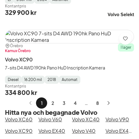
Fuel
Mätarställning
Model
Gearbox
:
Kontantpris
Type
Year
Type
:
:
:
329 900 kr
Spara
Plats:
Återförsäljare:
Örebro
I lager
Kamux Örebro
Volvo XC90
7-sits D4 AWD 190hk Pano HuD Inscription Kamera
Diesel
16 200 mil
2018
Automat
Fuel
Mätarställning
Model
Gearbox
:
Kontantpris
Type
Year
Type
:
:
:
334 800 kr
1
2
3
4
…
8
Nästa
Hitta nya och begagnade Volvo
sida
Volvo XC60
Volvo V60
Volvo XC40
Volvo V90
Volvo XC90
Volvo EX40
Volvo V40
Volvo EX40 Single Motor Extended Range