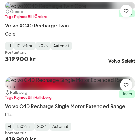
Plats:
Återförsäljare:
Örebro
Spara
I lager
Tage Rejmes Bil i Örebro
Volvo XC40 Recharge Twin
Core
El
10 193 mil
2023
Automat
Fuel
Mätarställning
Model
Gearbox
:
Kontantpris
Type
Year
Type
:
:
:
319 900 kr
Spara
Plats:
Återförsäljare:
Hallsberg
I lager
Tage Rejmes Bil i Hallsberg
Volvo C40 Recharge Single Motor Extended Range
Plus
El
1 502 mil
2024
Automat
Fuel
Mätarställning
Model
Gearbox
:
Kontantpris
Type
Year
Type
:
:
:
419 900 kr