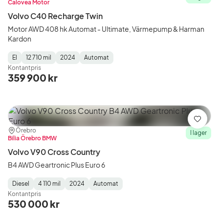
Calovea Motor
Volvo C40 Recharge Twin
Motor AWD 408 hk Automat - Ultimate, Värmepump & Harman
Kardon
El
12 710 mil
2024
Automat
Fuel
Mätarställning
Model
Gearbox
:
Kontantpris
Type
Year
Type
:
:
:
359 900 kr
Spara
Plats:
Återförsäljare:
Örebro
I lager
Bilia Örebro BMW
Volvo V90 Cross Country
B4 AWD Geartronic Plus Euro 6
Diesel
4 110 mil
2024
Automat
Fuel
Mätarställning
Model
Gearbox
:
Kontantpris
Type
Year
Type
:
:
:
530 000 kr