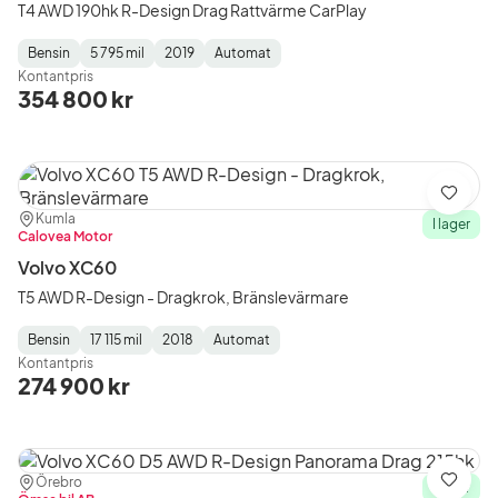
T4 AWD 190hk R-Design Drag Rattvärme CarPlay
Bensin
5 795 mil
2019
Automat
Fuel
Mätarställning
Model
Gearbox
:
Kontantpris
Type
Year
Type
:
:
:
354 800 kr
Spara
Plats:
Återförsäljare:
Kumla
I lager
Calovea Motor
Volvo XC60
T5 AWD R-Design - Dragkrok, Bränslevärmare
Bensin
17 115 mil
2018
Automat
Fuel
Mätarställning
Model
Gearbox
:
Kontantpris
Type
Year
Type
:
:
:
274 900 kr
Plats:
Återförsäljare:
Örebro
Spara
I lager