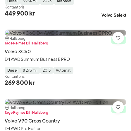
Diesel
5 954 mil
2023
Automat
Fuel
Mätarställning
Model
Gearbox
:
Kontantpris
Type
Year
Type
:
:
:
449 900 kr
Plats:
Återförsäljare:
Hallsberg
Spara
I lager
Tage Rejmes Bil i Hallsberg
Volvo XC60
D4 AWD Summum Business E PRO
Diesel
8 273 mil
2015
Automat
Fuel
Mätarställning
Model
Gearbox
:
Kontantpris
Type
Year
Type
:
:
:
269 800 kr
Plats:
Återförsäljare:
Hallsberg
Spara
I lager
Tage Rejmes Bil i Hallsberg
Volvo V90 Cross Country
D4 AWD Pro Edition