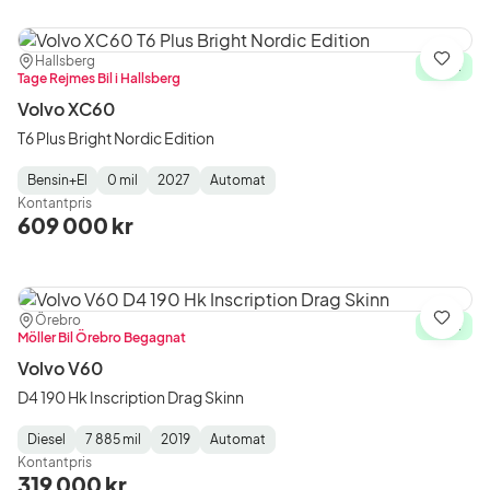
Plats:
Återförsäljare:
Hallsberg
Spara
I lager
Tage Rejmes Bil i Hallsberg
Volvo XC60
T6 Plus Bright Nordic Edition
Bensin+El
0 mil
2027
Automat
Fuel
Mätarställning
Model
Gearbox
:
Kontantpris
Type
Year
Type
:
:
:
609 000 kr
Plats:
Återförsäljare:
Örebro
Spara
I lager
Möller Bil Örebro Begagnat
Volvo V60
D4 190 Hk Inscription Drag Skinn
Diesel
7 885 mil
2019
Automat
Fuel
Mätarställning
Model
Gearbox
:
Kontantpris
Type
Year
Type
:
:
:
319 000 kr