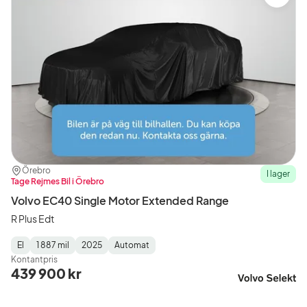
Plats:
Återförsäljare:
Örebro
I lager
Tage Rejmes Bil i Örebro
Volvo EC40 Single Motor Extended Range
R Plus Edt
El
1 887 mil
2025
Automat
Fuel
Mätarställning
Model
Gearbox
:
Kontantpris
Type
Year
Type
:
:
:
439 900 kr