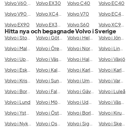
Volvo V60 Cross Country
Volvo EX30
Volvo C40
Volvo EC40
Volvo V90 Cross Country
Volvo XC40 Recharge
Volvo V70
Volvo EC40 Single Motor Extended Range
Volvo EX90
Volvo EX30 Single Motor Extended Range
Volvo S60
Volvo XC90 7 Säten
Hitta nya och begagnade Volvo i Sverige
Volvo i Stockholm
Volvo i Göteborg
Volvo i Helsingborg
Volvo i Jönköping
Volvo i Malmö
Volvo i Örebro
Volvo i Norrköping
Volvo i Linköping
Volvo i Uppsala
Volvo i Västerås
Volvo i Halmstad
Volvo i Växjö
Volvo i Eskilstuna
Volvo i Kalmar
Volvo i Karlskrona
Volvo i Karlstad
Volvo i Kristianstad
Volvo i Sundsvall
Volvo i Umeå
Volvo i Varberg
Volvo i Borås
Volvo i Falkenberg
Volvo i Gävle
Volvo i Luleå
Volvo i Lund
Volvo i Mönsterås
Volvo i Uddevalla
Volvo i Västervik
Volvo i Ystad
Volvo i Östersund
Volvo i Borlänge
Volvo i Kiruna
Volvo i Nyköping
Volvo i Oskarshamn
Volvo i Sigtuna
Volvo i Skellefteå