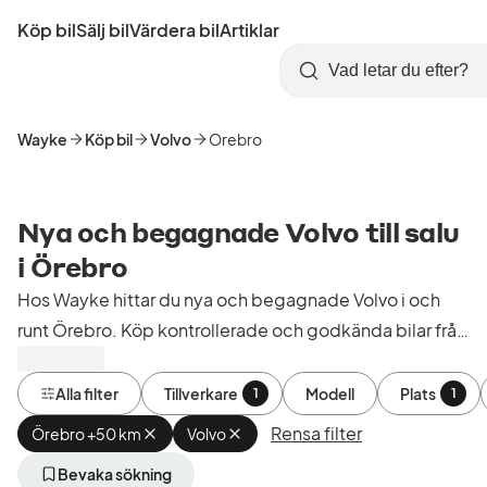
Hoppa
Köp bil
Sälj bil
Värdera bil
Artiklar
till
Skapa
Logga
huvudinnehåll
Startsida
Sök
konto
in
Wayke
Köp bil
Volvo
Orebro
Nya och begagnade Volvo till salu
i Örebro
Hos Wayke hittar du nya och begagnade Volvo i och
runt Örebro. Köp kontrollerade och godkända bilar från
bilhandlare i Sverige.
Alla filter
Tillverkare
Modell
Plats
1
1
Rensa filter
Örebro +50 km
Ta
Volvo
Ta
bort
bort
aktivt
aktivt
Bevaka sökning