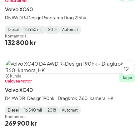
Ömsa bil AB
Volvo XC60
D5 AWD R-Design Panorama Drag 215hk
Diesel
23 950 mil
2013
Automat
Fuel
Mätarställning
Model
Gearbox
:
Kontantpris
Type
Year
Type
:
:
:
132 800 kr
Spara
Plats:
Återförsäljare:
Kumla
I lager
Calovea Motor
Volvo XC40
D4 AWD R-Design 190hk - Dragkrok, 360-kamera, HK
Diesel
16 540 mil
2018
Automat
Fuel
Mätarställning
Model
Gearbox
:
Kontantpris
Type
Year
Type
:
:
:
269 900 kr