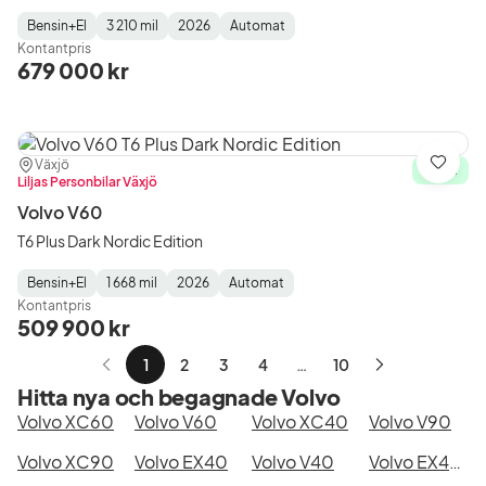
Bensin+El
3 210 mil
2026
Automat
Fuel
Mätarställning
Model
Gearbox
:
Kontantpris
Type
Year
Type
:
:
:
679 000 kr
Plats:
Återförsäljare:
Växjö
Spara
I lager
Liljas Personbilar Växjö
Volvo V60
T6 Plus Dark Nordic Edition
Bensin+El
1 668 mil
2026
Automat
Fuel
Mätarställning
Model
Gearbox
:
Kontantpris
Type
Year
Type
:
:
:
509 900 kr
1
2
3
4
…
10
Nästa
Hitta nya och begagnade Volvo
sida
Volvo XC60
Volvo V60
Volvo XC40
Volvo V90
Volvo XC90
Volvo EX40
Volvo V40
Volvo EX40 Single Motor Extended Range