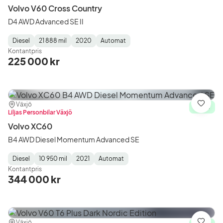
Volvo V60 Cross Country
D4 AWD Advanced SE II
Diesel
21 888 mil
2020
Automat
Fuel
Mätarställning
Model
Gearbox
:
Kontantpris
Type
Year
Type
:
:
:
225 000 kr
Plats:
Återförsäljare:
Växjö
Spara
I lager
Liljas Personbilar Växjö
Volvo XC60
B4 AWD Diesel Momentum Advanced SE
Diesel
10 950 mil
2021
Automat
Fuel
Mätarställning
Model
Gearbox
:
Kontantpris
Type
Year
Type
:
:
:
344 000 kr
Växjö