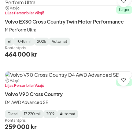
Spara
Plats:
Återförsäljare:
Växjö
I lager
Liljas Personbilar Växjö
Volvo EX30 Cross Country Twin Motor Performance
M Perform Ultra
El
1 048 mil
2025
Automat
Fuel
Mätarställning
Model
Gearbox
:
Kontantpris
Type
Year
Type
:
:
:
464 000 kr
Plats:
Återförsäljare:
Växjö
Spara
I lager
Liljas Personbilar Växjö
Volvo V90 Cross Country
D4 AWD Advanced SE
Diesel
17 220 mil
2019
Automat
Fuel
Mätarställning
Model
Gearbox
:
Kontantpris
Type
Year
Type
:
:
:
259 000 kr