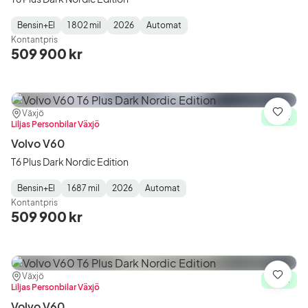
Bensin+El
1 802 mil
2026
Automat
Fuel
Mätarställning
Model
Gearbox
:
Kontantpris
Type
Year
Type
:
:
:
509 900 kr
Plats:
Återförsäljare:
Växjö
Spara
I lager
Liljas Personbilar Växjö
Volvo V60
T6 Plus Dark Nordic Edition
Bensin+El
1 687 mil
2026
Automat
Fuel
Mätarställning
Model
Gearbox
:
Kontantpris
Type
Year
Type
:
:
:
509 900 kr
Plats:
Återförsäljare:
Växjö
Spara
I lager
Liljas Personbilar Växjö
Volvo V60