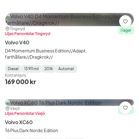
Spara
Plats:
Återförsäljare:
Tingsryd
I lager
Liljas Personbilar Tingsryd
Volvo V40
D4 Momentum Business Edition//Adapt.
farthållare//Dragkrok//
Diesel
13 911 mil
2016
Automat
Fuel
Mätarställning
Model
Gearbox
:
Kontantpris
Type
Year
Type
:
:
:
169 000 kr
Plats:
Återförsäljare:
Växjö
Spara
I lager
Liljas Personbilar Växjö
Volvo XC60
T6 Plus Dark Nordic Edition