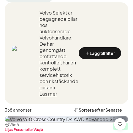
filter
filter
Växjö
Volvo
+50
Volvo Selekt är
(Tillverkare)
km
begagnade bilar
(Plats)
hos
auktoriserade
Volvohandlare.
De har
genomgått
Lägg till filter
omfattande
kontroller, har en
komplett
servicehistorik
och rikstäckande
garanti.
Läs mer
368 annonser
Sortera efter
Senaste
Plats:
Återförsäljare:
Växjö
Spara
I lager
Liljas Personbilar Växjö