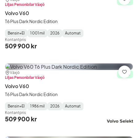
Plats:
Återförsäljare:
Spara
I lager
Liljas Personbilar Växjö
Volvo V60
T6 Plus Dark Nordic Edition
Bensin+El
1 001 mil
2026
Automat
Fuel
Mätarställning
Model
Gearbox
:
Kontantpris
Type
Year
Type
:
:
:
509 900 kr
Plats:
Återförsäljare:
Växjö
Spara
I lager
Liljas Personbilar Växjö
Volvo V60
T6 Plus Dark Nordic Edition
Bensin+El
1 986 mil
2026
Automat
Fuel
Mätarställning
Model
Gearbox
:
Kontantpris
Type
Year
Type
:
:
:
509 900 kr