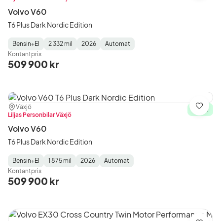
Volvo V60
T6 Plus Dark Nordic Edition
Bensin+El
2 332 mil
2026
Automat
Fuel
Mätarställning
Model
Gearbox
:
Kontantpris
Type
Year
Type
:
:
:
509 900 kr
Plats:
Återförsäljare:
Växjö
Spara
I lager
Liljas Personbilar Växjö
Volvo V60
T6 Plus Dark Nordic Edition
Bensin+El
1 875 mil
2026
Automat
Fuel
Mätarställning
Model
Gearbox
:
Kontantpris
Type
Year
Type
:
:
:
509 900 kr