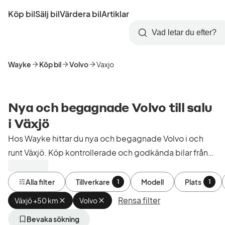
Hoppa
Köp bil
Sälj bil
Värdera bil
Artiklar
till
Skapa
Logga
huvudinnehåll
Startsida
Sök
konto
in
Wayke
Köp bil
Volvo
Vaxjo
Nya och begagnade Volvo till salu
i Växjö
Hos Wayke hittar du nya och begagnade Volvo i och
runt Växjö. Köp kontrollerade och godkända bilar från
bilhandlare i Sverige.
Alla filter
Tillverkare
Modell
Plats
1
1
Rensa filter
Växjö +50 km
Ta
Volvo
Ta
bort
bort
aktivt
aktivt
Bevaka sökning