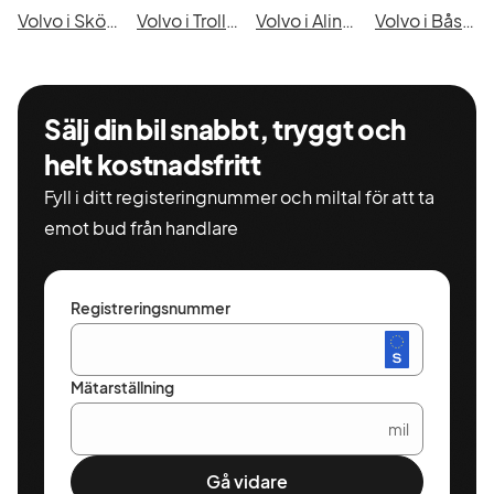
Volvo i Skövde
Volvo i Trollhättan
Volvo i Alingsås
Volvo i Båstad
Sälj din bil snabbt, tryggt och
helt kostnadsfritt
Fyll i ditt registeringnummer och miltal för att ta
emot bud från handlare
Registreringsnummer
Mätarställning
mil
Gå vidare