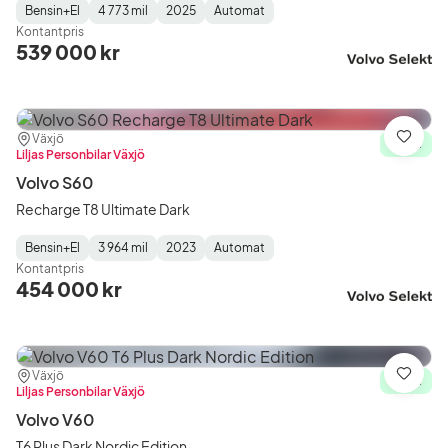
Bensin+El
4 773 mil
2025
Automat
Fuel
Mätarställning
Model
Gearbox
:
Kontantpris
Type
Year
Type
:
:
:
539 000 kr
Plats:
Återförsäljare:
Växjö
Spara
I lager
Liljas Personbilar Växjö
Volvo S60
Recharge T8 Ultimate Dark
Bensin+El
3 964 mil
2023
Automat
Fuel
Mätarställning
Model
Gearbox
:
Kontantpris
Type
Year
Type
:
:
:
454 000 kr
Plats:
Återförsäljare:
Växjö
Spara
I lager
Liljas Personbilar Växjö
Volvo V60
T6 Plus Dark Nordic Edition