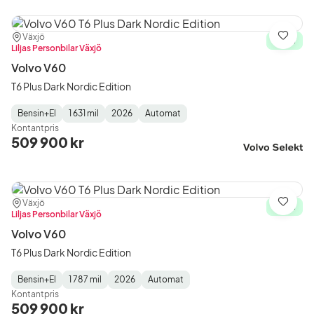
Plats:
Återförsäljare:
Växjö
Spara
I lager
Liljas Personbilar Växjö
Volvo V60
T6 Plus Dark Nordic Edition
Bensin+El
1 631 mil
2026
Automat
Fuel
Mätarställning
Model
Gearbox
:
Kontantpris
Type
Year
Type
:
:
:
509 900 kr
Plats:
Återförsäljare:
Växjö
Spara
I lager
Liljas Personbilar Växjö
Volvo V60
T6 Plus Dark Nordic Edition
Bensin+El
1 787 mil
2026
Automat
Fuel
Mätarställning
Model
Gearbox
:
Kontantpris
Type
Year
Type
:
:
:
509 900 kr