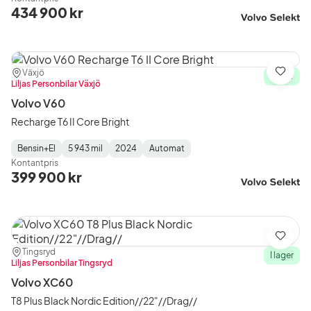
Type
Year
Type
:
:
:
434 900 kr
Plats:
Återförsäljare:
Växjö
Spara
I lager
Liljas Personbilar Växjö
Volvo V60
Recharge T6 II Core Bright
Bensin+El
5 943 mil
2024
Automat
Fuel
Mätarställning
Model
Gearbox
:
Kontantpris
Type
Year
Type
:
:
:
399 900 kr
Spara
Plats:
Återförsäljare:
Tingsryd
I lager
Liljas Personbilar Tingsryd
Volvo XC60
T8 Plus Black Nordic Edition//22"//Drag//