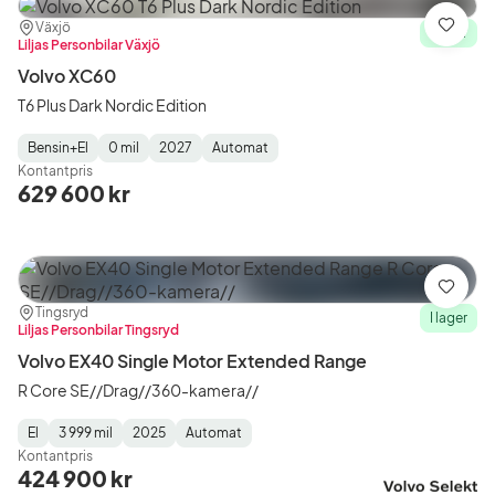
Plats:
Återförsäljare:
Växjö
Spara
I lager
Liljas Personbilar Växjö
Volvo XC60
T6 Plus Dark Nordic Edition
Bensin+El
0 mil
2027
Automat
Fuel
Mätarställning
Model
Gearbox
:
Kontantpris
Type
Year
Type
:
:
:
629 600 kr
Spara
Plats:
Återförsäljare:
Tingsryd
I lager
Liljas Personbilar Tingsryd
Volvo EX40 Single Motor Extended Range
R Core SE//Drag//360-kamera//
El
3 999 mil
2025
Automat
Fuel
Mätarställning
Model
Gearbox
:
Kontantpris
Type
Year
Type
:
:
:
424 900 kr