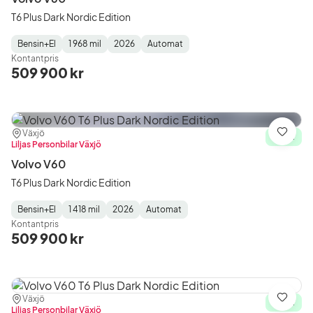
T6 Plus Dark Nordic Edition
Bensin+El
1 968 mil
2026
Automat
Fuel
Mätarställning
Model
Gearbox
:
Kontantpris
Type
Year
Type
:
:
:
509 900 kr
Plats:
Återförsäljare:
Växjö
Spara
I lager
Liljas Personbilar Växjö
Volvo V60
T6 Plus Dark Nordic Edition
Bensin+El
1 418 mil
2026
Automat
Fuel
Mätarställning
Model
Gearbox
:
Kontantpris
Type
Year
Type
:
:
:
509 900 kr
Plats:
Återförsäljare:
Växjö
Spara
I lager
Liljas Personbilar Växjö