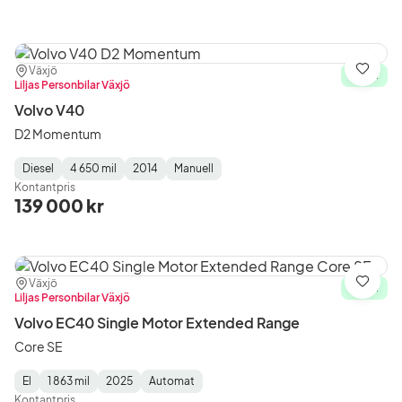
Plats:
Återförsäljare:
Växjö
Spara
I lager
Liljas Personbilar Växjö
Volvo V40
D2 Momentum
Diesel
4 650 mil
2014
Manuell
Fuel
Mätarställning
Model
Gearbox
:
Kontantpris
Type
Year
Type
:
:
:
139 000 kr
Plats:
Återförsäljare:
Växjö
Spara
I lager
Liljas Personbilar Växjö
Volvo EC40 Single Motor Extended Range
Core SE
El
1 863 mil
2025
Automat
Fuel
Mätarställning
Model
Gearbox
:
Kontantpris