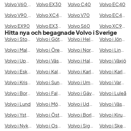
Volvo V60 Cross Country
Volvo EX30
Volvo C40
Volvo EC40
Volvo V90 Cross Country
Volvo XC40 Recharge
Volvo V70
Volvo EC40 Single Motor Extended Range
Volvo EX90
Volvo EX30 Single Motor Extended Range
Volvo S60
Volvo XC90 7 Säten
Hitta nya och begagnade Volvo i Sverige
Volvo i Stockholm
Volvo i Göteborg
Volvo i Helsingborg
Volvo i Jönköping
Volvo i Malmö
Volvo i Örebro
Volvo i Norrköping
Volvo i Linköping
Volvo i Uppsala
Volvo i Västerås
Volvo i Halmstad
Volvo i Växjö
Volvo i Eskilstuna
Volvo i Kalmar
Volvo i Karlskrona
Volvo i Karlstad
Volvo i Kristianstad
Volvo i Sundsvall
Volvo i Umeå
Volvo i Varberg
Volvo i Borås
Volvo i Falkenberg
Volvo i Gävle
Volvo i Luleå
Volvo i Lund
Volvo i Mönsterås
Volvo i Uddevalla
Volvo i Västervik
Volvo i Ystad
Volvo i Östersund
Volvo i Borlänge
Volvo i Kiruna
Volvo i Nyköping
Volvo i Oskarshamn
Volvo i Sigtuna
Volvo i Skellefteå