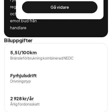
registeringnummer
Gå vidare
och miltal för att ta
emot bud från
handlare
Biluppgifter
5,5 l/100km
Bränsleförbrukning kombinerad NEDC
Fyrhjulsdrift
Drivningstyp
2 928 kr/år
Årlig fordonsskatt