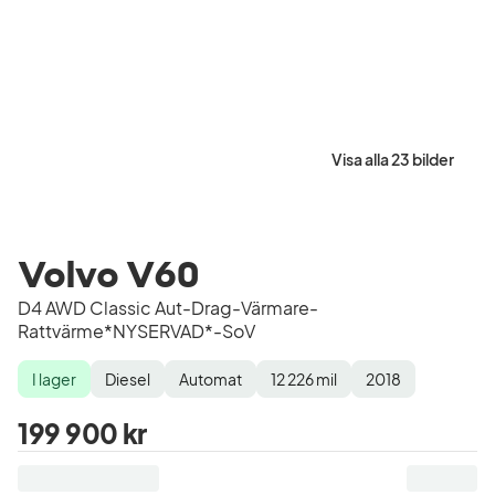
Visa alla 23 bilder
Volvo V60
D4 AWD Classic Aut-Drag-Värmare-
Rattvärme*NYSERVAD*-SoV
I lager
Diesel
Automat
12 226
mil
2018
Lagerstatus
Drivmedel
Växellåda
Mätarställning
Modellår
199 900 kr