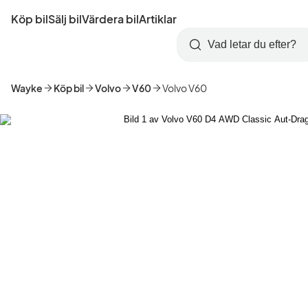
Hoppa
Köp bil
Sälj bil
Värdera bil
Artiklar
till
Skapa
Logga
huvudinnehåll
Startsida
Sök
konto
in
Wayke
Köp bil
Volvo
V60
Volvo V60