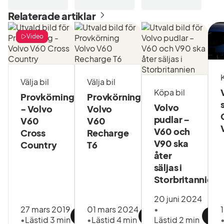
Relaterade artiklar
Video
Välja bil
Välja bil
Köpa bil
Provkörning
Provkörning
Volvo
- Volvo
Volvo
pudlar –
V60
V60
V60 och
Cross
Recharge
V90 ska
Country
T6
åter
säljas i
Storbritannien
20 juni 2024
27 mars 2019
01 mars 2024
•
•
Lästid 3 min
•
Lästid 4 min
Lästid 2 min