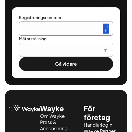
Registreringsnummer
Mätarställning
mil
Gå vidare
Wayke
För
Om Wayke
företag
Press &
Handlarlogin
Annonsering
Wayke Partner