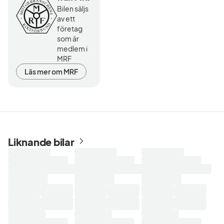
Bilen säljs
av ett
företag
som är
medlem i
MRF
Läs mer om MRF
Liknande bilar
Laddar
Laddar
Laddar
sökresultat...
sökresultat...
sökresultat...