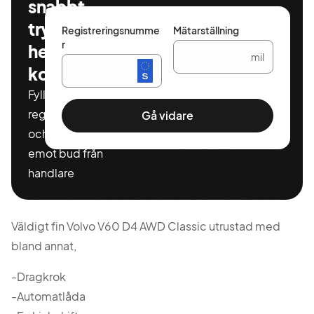
snabbt,
tryggt och
Registreringsnumme
Mätarställning
r
helt
mil
kostnadsfritt
Fyll i ditt
registeringnummer
Gå vidare
och miltal för att ta
emot bud från
handlare
Väldigt fin Volvo V60 D4 AWD Classic utrustad med
bland annat,
-Dragkrok
-Automatlåda