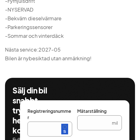
-Fyrhjulsdrift
-NYSERVAD
-Bekväm dieselvärmare
-Parkeringssensorer
-Sommar och vinterdäck
Nästa service:2027-05
Bilen är nybesiktad utan anmärkning!
Sälj din bil
snabbt,
tryggt och
Registreringsnumme
Mätarställning
r
helt
mil
kostnadsfritt
Fyll i ditt