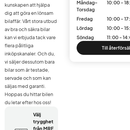
Måndag–
10:00 - 18
kunskapen att hjälpa
Torsdag
dig att göra en lönsam
Fredag
10:00 - 17
bilaffär. Vårt stora utbud
Lördag
10:00 - 15
av bra och säkra bilar
kan vi erbjuda tack vare
Söndag
11:00 - 14
flera pålitliga
Till återförsä
inköpskanaler. Och du,
vi säljer dessutom bara
bilar som är testade,
servade och som kan
säljas med garanti.
Hoppas du hittar bilen
du letar efter hos oss!
Välj
trygghet
från MRF