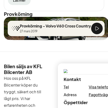
Läs mer
Provkörning
Provkörning - Volvo V60 Cross Country
27 mars 2019
Bilen säljs av KFL
Bilcenter AB
Hos oss på KFL
Kontakt
Bilcenter köper du
Tel
Visa tele
tryggt, säkert och till
Adress
Fagottväg
lågt pris. Vi har
Öppettider
erfarenheten och