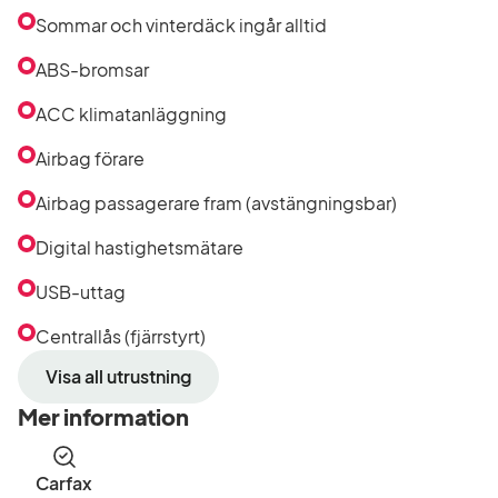
Sommar och vinterdäck ingår alltid
ABS-bromsar
ACC klimatanläggning
Airbag förare
Airbag passagerare fram (avstängningsbar)
Digital hastighetsmätare
USB-uttag
Centrallås (fjärrstyrt)
Visa all utrustning
Mer information
Carfax