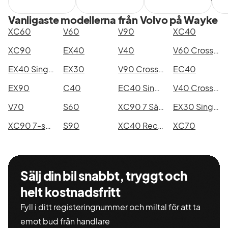
Vanligaste modellerna från Volvo på Wayke
XC60
V60
V90
XC40
XC90
EX40
V40
V60 Cross Country
EX40 Single Motor Extended Range
EX30
V90 Cross Country
EC40
EX90
C40
EC40 Single Motor Extended Range
V40 Cross Country
V70
S60
XC90 7 Säten
EX30 Single Motor Extended Range
XC90 7-seater
S90
XC40 Recharge
XC70
Sälj din bil snabbt, tryggt och
helt kostnadsfritt
Fyll i ditt registeringnummer och miltal för att ta
emot bud från handlare