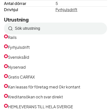
Antal dörrar
5
Drivhjul
Fyrhjulsdrift
Utrustning
Sök
efter
Rails
utrustning
i
Fyrhjulsdrift
listan
Svensksåld
Nyservad
Gratis CARFAX
Kan leasas för företag med 0kr kontant
Kreditansökan och svar direkt
HEMLEVERANS TILL HELA SVERIGE