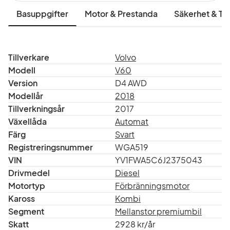
Basuppgifter
Motor & Prestanda
Säkerhet & Tr
Tillverkare
Volvo
Modell
V60
Version
D4 AWD
Modellår
2018
Tillverkningsår
2017
Växellåda
Automat
Färg
Svart
Registreringsnummer
WGA519
VIN
YV1FWA5C6J2375043
Drivmedel
Diesel
Motortyp
Förbränningsmotor
Kaross
Kombi
Segment
Mellanstor premiumbil
Skatt
2928 kr/år