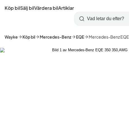
Hoppa
Köp bil
Sälj bil
Värdera bil
Artiklar
till
Skapa
Logga
huvudinnehåll
Startsida
Sök
konto
in
Wayke
Köp bil
Mercedes-Benz
EQE
Mercedes-Benz EQE