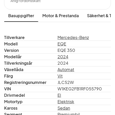
Årlig fordonsskatt
Basuppgifter
Motor & Prestanda
Säkerhet & Tr
Tillverkare
Mercedes-Benz
Modell
EQE
Version
EQE 350
Modellår
2024
Tillverkningsår
2024
Växellåda
Automat
Färg
Vit
Registreringsnummer
JLC52W
VIN
W1KEG2FB1RF055790
Drivmedel
El
Motortyp
Elektrisk
Kaross
Sedan
Segment
Premiumbil