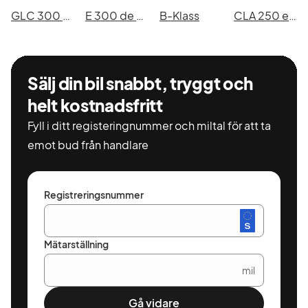
GLC 300 e 4MATIC
E 300 de 4MATIC All-Terrain
B-Klass
CLA 250 e Shooting Brake
Sälj din bil snabbt, tryggt och
helt kostnadsfritt
Fyll i ditt registeringnummer och miltal för att ta
emot bud från handlare
Registreringsnummer
Mätarställning
mil
Gå vidare