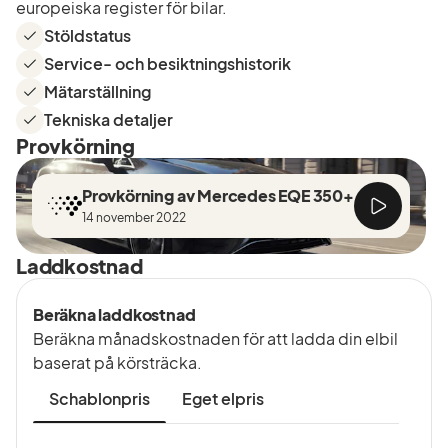
europeiska register för bilar.
Stöldstatus
Service- och besiktningshistorik
Mätarställning
Tekniska detaljer
Provkörning
Provkörning av Mercedes EQE 350+
14 november 2022
Laddkostnad
Beräkna laddkostnad
Beräkna månadskostnaden för att ladda din elbil
baserat på körsträcka.
Schablonpris
Eget elpris