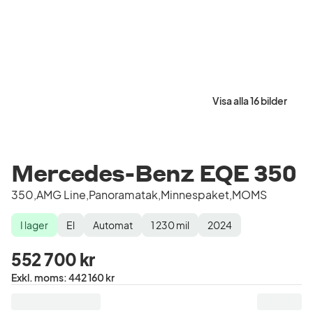
Visa alla 16 bilder
Mercedes-Benz EQE 350
350,AMG Line,Panoramatak,Minnespaket,MOMS
I lager
El
Automat
1 230
mil
2024
Lagerstatus
Drivmedel
Växellåda
Mätarställning
Modellår
552 700 kr
Pris
Exkl. moms
:
442 160 kr
exklusive
moms
: