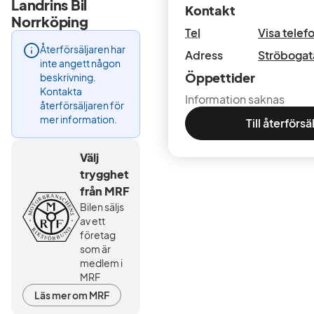
Landrins Bil
Kontakt
Norrköping
Tel
Visa tele
Återförsäljaren har
Adress
Ströbogat
inte angett någon
Öppettider
beskrivning.
Kontakta
Information saknas
återförsäljaren för
mer information.
Till återförsä
Välj
trygghet
från MRF
Bilen säljs
av ett
företag
som är
medlem i
MRF
Läs mer om MRF