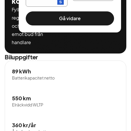
kostnadsfritt
Fyll i ditt
registeringnummer
Gå vidare
och miltal för att ta
emot bud från
handlare
Biluppgifter
89 kWh
Batterikapacitet netto
550 km
Elräckvidd WLTP
360 kr/år