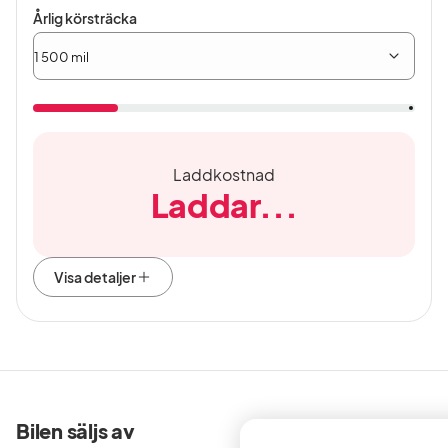
Årlig
Årlig körsträcka
körsträcka
Laddkostnad
Laddar...
Visa detaljer
Bilen säljs av