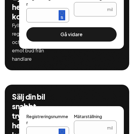
r
helt
mil
kostnadsfritt
Fyll i ditt
registeringnummer
Gå vidare
och miltal för att ta
emot bud från
handlare
Sälj din bil
snabbt,
tryggt och
Registreringsnumme
Mätarställning
r
helt
mil