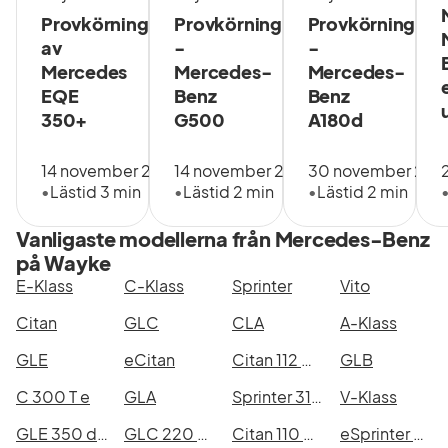
Provkörning
Provkörning
Provkörning
av
-
-
Mercedes
Mercedes-
Mercedes-
EQE
Benz
Benz
350+
G500
A180d
14 november 2022
14 november 2018
30 november 201
•
Lästid 3 min
•
Lästid 2 min
•
Lästid 2 min
Vanligaste modellerna från Mercedes-Benz
på Wayke
E-Klass
C-Klass
Sprinter
Vito
Citan
GLC
CLA
A-Klass
GLE
eCitan
Citan 112 CDI
GLB
C 300 T e
GLA
Sprinter 317 CDI RWD Panel Van
V-Klass
GLE 350 de 4MATIC
GLC 220 d 4MATIC
Citan 110 CDI
eSprinter 420 113 kWh