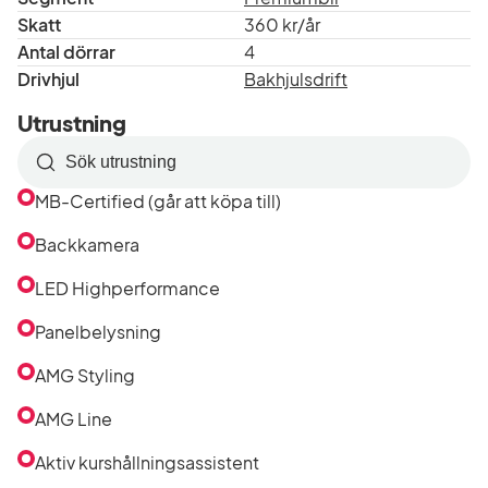
Skatt
360 kr/år
Antal dörrar
4
Drivhjul
Bakhjulsdrift
Utrustning
Sök
efter
MB-Certified (går att köpa till)
utrustning
i
Backkamera
listan
LED Highperformance
Panelbelysning
AMG Styling
AMG Line
Aktiv kurshållningsassistent